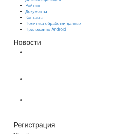
Рейтинг
Документы
Контакты
Политика обработки данных
Приложение Android
Новости
⚽НАЗНАЧЕНИЯ СУДЕЙ⚽ ‼В СРЕДУ
СОСТОЯТСЯ ДОИГРОВКИ 2-Х ТАЙМОВ ДВУХ
МАТЧЕЙ 2А ЛИГИ.
📹📹📹 Обзор голов 📹📹📹 Лига 4. Зона "Б". 12
тур. Лето 2026. МФК "Восход" - Ирбис 6:2
⚽️ВИДЕООБЗОР⚽️ «БРУСБОКС» 4️⃣ : 1️⃣
«ТЕХЦЕНТР ГРАНД»
Регистрация