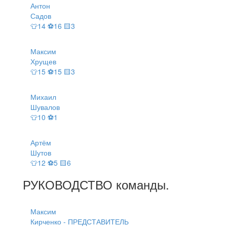
Антон
Садов
👕14 ⚽16 🟨3
Максим
Хрущев
👕15 ⚽15 🟨3
Михаил
Шувалов
👕10 ⚽1
Артём
Шутов
👕12 ⚽5 🟨6
РУКОВОДСТВО
команды
.
Максим
Кирченко - ПРЕДСТАВИТЕЛЬ