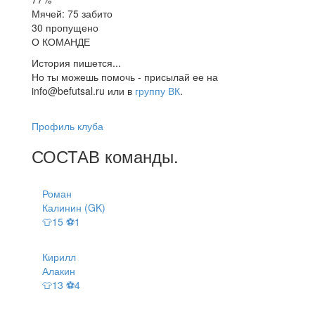
Мячей: 75 забито
30 пропущено
О КОМАНДЕ
История пишется...
Но ты можешь помочь - присылай ее на
info@befutsal.ru или в
группу ВК
.
Профиль клуба
СОСТАВ
команды
.
Роман
Калинин (GK)
👕15 ⚽1
Кирилл
Алакин
👕13 ⚽4