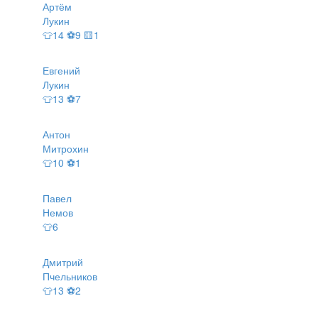
Артём
Лукин
👕14 ⚽9 🟨1
Евгений
Лукин
👕13 ⚽7
Антон
Митрохин
👕10 ⚽1
Павел
Немов
👕6
Дмитрий
Пчельников
👕13 ⚽2