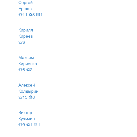
Сергей
Ершов
👕11 ⚽3 🟨1
Кирилл
Киреев
👕6
Максим
Кирченко
👕8 ⚽2
Алексей
Колдырин
👕15 ⚽8
Виктор
Кузьмин
👕9 ⚽1 🟨1