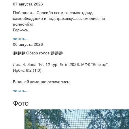
07 августа 2026
Победная... Спасибо всем за самоотдачу,
самообладание и подстраховку...выложились по
полной👍✊
Горжусь
читать...
06 августа 2026
📹📹📹 Обзор голов 📹📹📹
Лига 4. Зона "Б". 12 тур. Лето 2026. МФК "Восход" -
Ирбис 6:2 (1:0).
В нашей команде отличились:
читать...
Фото