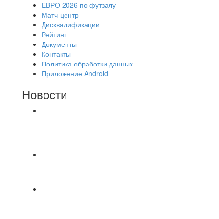
ЕВРО 2026 по футзалу
Матч-центр
Дисквалификации
Рейтинг
Документы
Контакты
Политика обработки данных
Приложение Android
Новости
⚽НАЗНАЧЕНИЯ СУДЕЙ⚽ ‼В СРЕДУ
СОСТОЯТСЯ ДОИГРОВКИ 2-Х ТАЙМОВ ДВУХ
МАТЧЕЙ 2А ЛИГИ.
Победная... Спасибо всем за самоотдачу,
самообладание и подстраховку...выложились
📹📹📹 Обзор голов 📹📹📹 Лига 4. Зона "Б". 12
тур. Лето 2026. МФК "Восход" - Ирбис 6:2