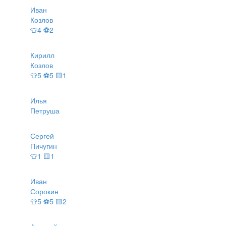
Иван
Козлов
👕4 ⚽2
Кирилл
Козлов
👕5 ⚽5 🟨1
Илья
Петруша
Сергей
Пичугин
👕1 🟨1
Иван
Сорокин
👕5 ⚽5 🟨2