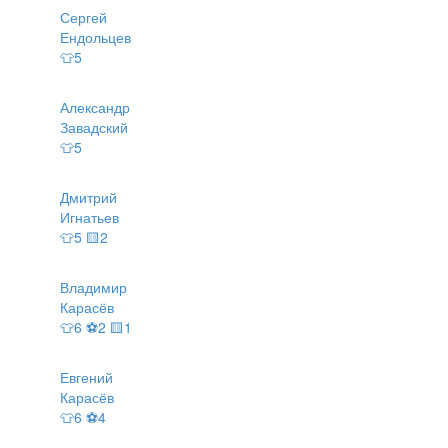
Сергей
Ендольцев
👕5
Александр
Завадский
👕5
Дмитрий
Игнатьев
👕5 🟨2
Владимир
Карасёв
👕6 ⚽2 🟨1
Евгений
Карасёв
👕6 ⚽4