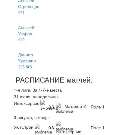
Алексей
Стрельцов
👕1
Алексей
Уваров
👕2
Даниил
Худошин
👕3 ⚽3
РАСПИСАНИЕ
матчей
.
1-я лига. За 1-7-е места
31 июля, понедельник
Интехсервис
Матадор-2
3
3
Поле 1
3 августа, четверг
УютСтрой
0
3
Поле 1
Интехсервис