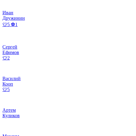
Иван
Дружинин
👕5 ⚽1
Сергей
Ефимов
👕2
Василий
Кооп
👕5
Артем
Куликов