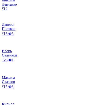
Максим
Левченко
👕2
Даниил
Поляков
👕6 ⚽3
Игорь
Саленков
👕6 ⚽1
Максим
Скачков
👕5 ⚽3
Кирилл