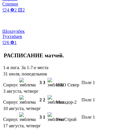
Спирин
👕4 ⚽2 🟨2
Шохрухбек
Тухтабаев
👕6 ⚽1
РАСПИСАНИЕ
матчей
.
1-я лига. За 1-7-е места
31 июля, понедельник
3
3
Поле 1
Сириус
НПО Север
3 августа, четверг
2
2
Поле 1
Сириус
Матадор-2
10 августа, четверг
3
1
Поле 1
Сириус
УютСтрой
17 августа, четверг