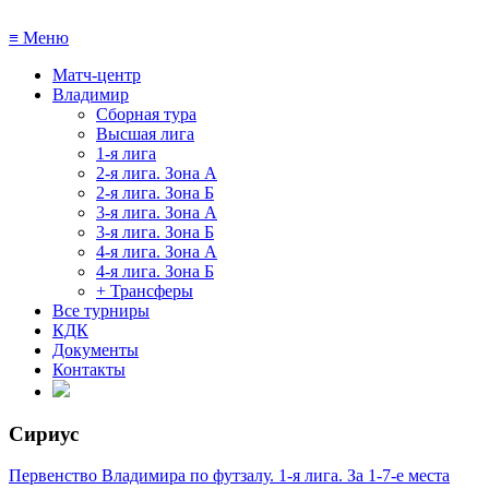
≡
Меню
Матч-центр
Владимир
Сборная тура
Высшая лига
1-я лига
2-я лига. Зона А
2-я лига. Зона Б
3-я лига. Зона А
3-я лига. Зона Б
4-я лига. Зона А
4-я лига. Зона Б
+ Трансферы
Все турниры
КДК
Документы
Контакты
Сириус
Первенство Владимира по футзалу. 1-я лига. За 1-7-е места