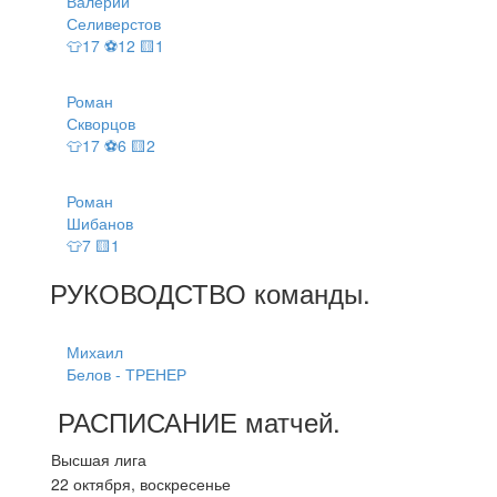
Валерий
Селиверстов
👕17 ⚽12 🟨1
Роман
Скворцов
👕17 ⚽6 🟨2
Роман
Шибанов
👕7 🟨1
РУКОВОДСТВО
команды
.
Михаил
Белов - ТРЕНЕР
РАСПИСАНИЕ
матчей
.
Высшая лига
22 октября, воскресенье