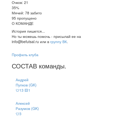
Очков: 21
35%
Мячей: 78 забито
95 пропущено
О КОМАНДЕ
История пишется...
Но ты можешь помочь - присылай ее на
info@befutsal.ru или в
группу ВК
.
Профиль клуба
СОСТАВ
команды
.
Андрей
Пупков (GK)
👕13 🟨1
Алексей
Разумов (GK)
👕3