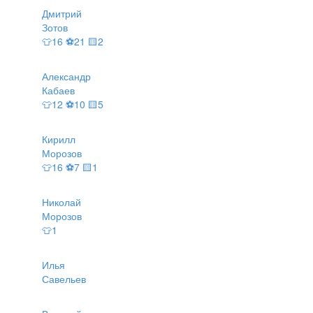
Дмитрий
Зотов
👕16 ⚽21 🟨2
Александр
Кабаев
👕12 ⚽10 🟨5
Кирилл
Морозов
👕16 ⚽7 🟨1
Николай
Морозов
👕1
Илья
Савельев