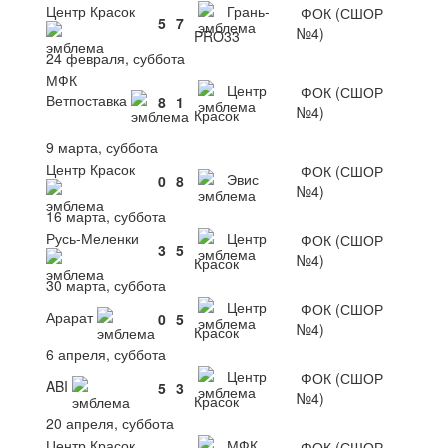
Центр Красок
Грань-
ФОК (СШОР
5
7
№4)
PRO33
24 февраля, суббота
МФК
Центр
ФОК (СШОР
Ветпоставка
8
1
№4)
Красок
9 марта, суббота
Центр Красок
ФОК (СШОР
Эвис
0
8
№4)
16 марта, суббота
Русь-Меленки
Центр
ФОК (СШОР
3
5
№4)
Красок
30 марта, суббота
Центр
ФОК (СШОР
Арарат
0
5
№4)
Красок
6 апреля, суббота
Центр
ФОК (СШОР
ABI
5
3
№4)
Красок
20 апреля, суббота
Центр Красок
МФК
ФОК (СШОР