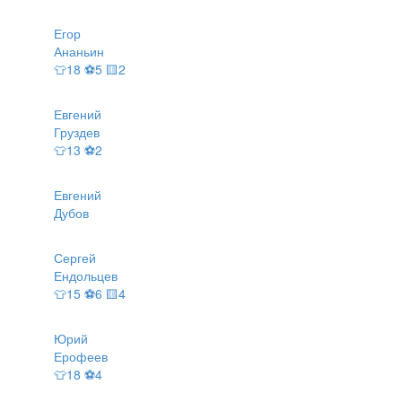
Егор
Ананьин
👕18 ⚽5 🟨2
Евгений
Груздев
👕13 ⚽2
Евгений
Дубов
Сергей
Ендольцев
👕15 ⚽6 🟨4
Юрий
Ерофеев
👕18 ⚽4