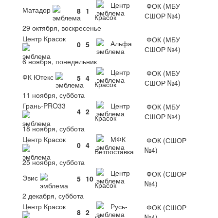
Центр
ФОК (МБУ
Матадор
8
1
СШОР №4)
Красок
29 октября, воскресенье
Центр Красок
ФОК (МБУ
Альфа
0
5
СШОР №4)
6 ноября, понедельник
Центр
ФОК (МБУ
ФК Ютекс
5
4
СШОР №4)
Красок
11 ноября, суббота
Грань-PRO33
Центр
ФОК (МБУ
4
2
СШОР №4)
Красок
18 ноября, суббота
Центр Красок
МФК
ФОК (СШОР
0
4
№4)
Ветпоставка
25 ноября, суббота
Центр
ФОК (СШОР
Эвис
5
10
№4)
Красок
2 декабря, суббота
Центр Красок
Русь-
ФОК (СШОР
8
2
№4)