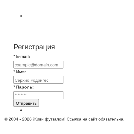
⚽️Размер 7.5 цена в личку, [id234532780|Kirill
Bunkovskiy].
⚽ TG FC 26 LEAGUE | ОФИЦИАЛЬНАЯ БЕСЕДА
УЧАСТНИКОВ Если ты зарегистрировался в
лигу —
Регистрация
* E-mail:
* Имя:
* Пароль:
Отправить
© 2004 - 2026 Живи футзалом! Ссылка на сайт обязательна.