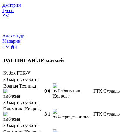
Дмитрий
Гусев
👕4
Александр
Мадарин
👕4 ⚽4
РАСПИСАНИЕ
матчей
.
Кубок ГТК-V
30 марта, суббота
Водная Техника
Олимпик
0
0
ГТК Суздаль
(Ковров)
30 марта, суббота
Олимпик (Ковров)
3
1
ГТК Суздаль
Профессионал
30 марта, суббота
Олимпик (Ковров)