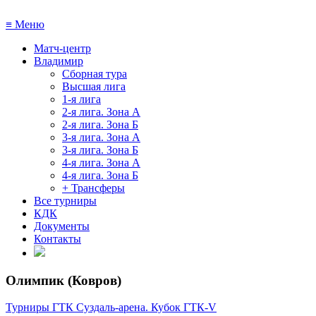
≡
Меню
Матч-центр
Владимир
Сборная тура
Высшая лига
1-я лига
2-я лига. Зона А
2-я лига. Зона Б
3-я лига. Зона А
3-я лига. Зона Б
4-я лига. Зона А
4-я лига. Зона Б
+ Трансферы
Все турниры
КДК
Документы
Контакты
Олимпик (Ковров)
Турниры ГТК Суздаль-арена. Кубок ГТК-V