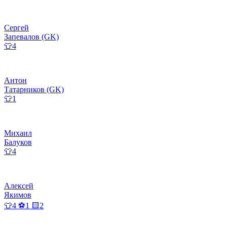
Сергей
Запевалов (GK)
👕4
Антон
Татарников (GK)
👕1
Михаил
Балуков
👕4
Алексей
Якимов
👕4 ⚽1 🟨2