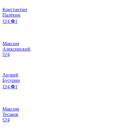
Константин
Палёкин
👕4 ⚽1
Максим
Алексинский
👕4
Андрей
Бусурин
👕4 ⚽1
Максим
Тесаков
👕4