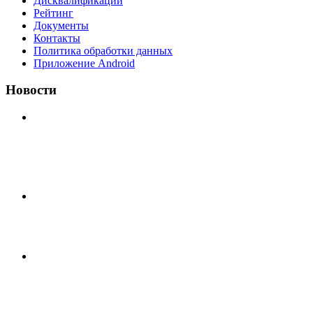
Дисквалификации
Рейтинг
Документы
Контакты
Политика обработки данных
Приложение Android
Новости
⚽НАЗНАЧЕНИЯ СУДЕЙ⚽ ‼В СРЕДУ СОСТОЯТСЯ
ДОИГРОВКИ 2-Х ТАЙМОВ ДВУХ МАТЧЕЙ 2А
ЛИГИ.
🔥🔥🔥Победа 🔥🔥🔥 Доиграли матч против команды
Мономах Итоговый счет
Всем добрый день! В прошлую пятницу после игры
Мечта-Стальпром была оставлен