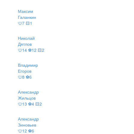
Максим
Галанкин
👕7 🟨1
Николай
Дятлов
👕14 ⚽12 🟨2
Владимир
Егоров
👕8 ⚽6
Александр
Жильцов
👕13 ⚽4 🟨2
Александр
Зиновьев
👕12 ⚽6