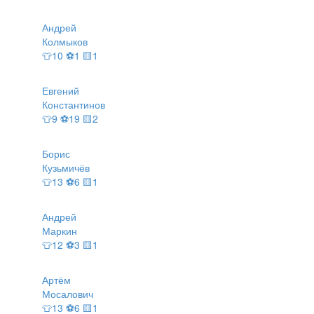
Андрей
Колмыков
👕10 ⚽1 🟨1
Евгений
Константинов
👕9 ⚽19 🟨2
Борис
Кузьмичёв
👕13 ⚽6 🟨1
Андрей
Маркин
👕12 ⚽3 🟨1
Артём
Мосалович
👕13 ⚽6 🟨1