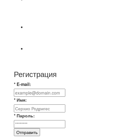
⚽НАЗНАЧЕНИЯ СУДЕЙ⚽ ‼В СРЕДУ
СОСТОЯТСЯ ДОИГРОВКИ 2-Х ТАЙМОВ ДВУХ
МАТЧЕЙ 2А ЛИГИ.
⚡️Сегодня было жарко⚡️ ⚽ ️«Протестировали»
новую футбольную площадку в
📅 Анонс матчей на пятницу, 7 августа 2026 г.
🎡 Центральный парк культуры и отдыха
Регистрация
* E-mail:
* Имя:
* Пароль:
Отправить