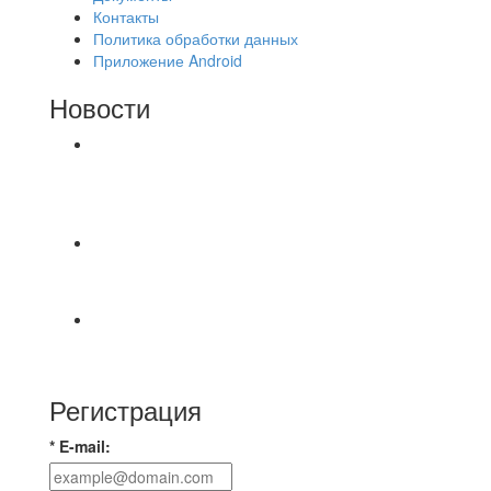
Контакты
Политика обработки данных
Приложение Android
Новости
⚽НАЗНАЧЕНИЯ СУДЕЙ⚽ ‼В СРЕДУ
СОСТОЯТСЯ ДОИГРОВКИ 2-Х ТАЙМОВ ДВУХ
МАТЧЕЙ 2А ЛИГИ.
⚡️Сегодня было жарко⚡️ ⚽ ️«Протестировали»
новую футбольную площадку в
📅 Анонс матчей на пятницу, 7 августа 2026 г.
🎡 Центральный парк культуры и отдыха
Регистрация
* E-mail: