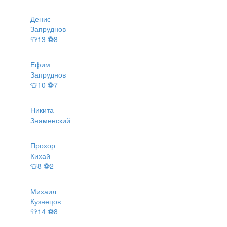
Денис
Запруднов
👕13 ⚽8
Ефим
Запруднов
👕10 ⚽7
Никита
Знаменский
Прохор
Кихай
👕8 ⚽2
Михаил
Кузнецов
👕14 ⚽8