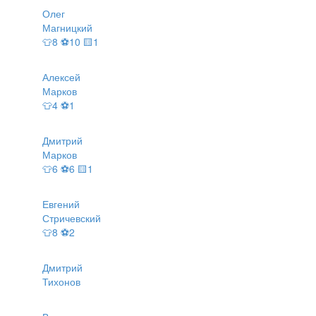
Олег
Магницкий
👕8 ⚽10 🟨1
Алексей
Марков
👕4 ⚽1
Дмитрий
Марков
👕6 ⚽6 🟨1
Евгений
Стричевский
👕8 ⚽2
Дмитрий
Тихонов