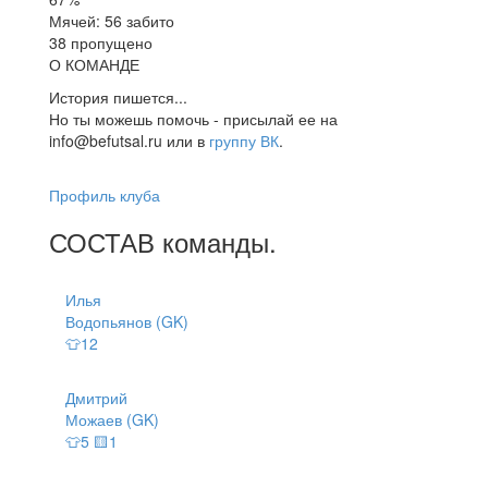
Мячей: 56 забито
38 пропущено
О КОМАНДЕ
История пишется...
Но ты можешь помочь - присылай ее на
info@befutsal.ru или в
группу ВК
.
Профиль клуба
СОСТАВ
команды
.
Илья
Водопьянов (GK)
👕12
Дмитрий
Можаев (GK)
👕5 🟨1