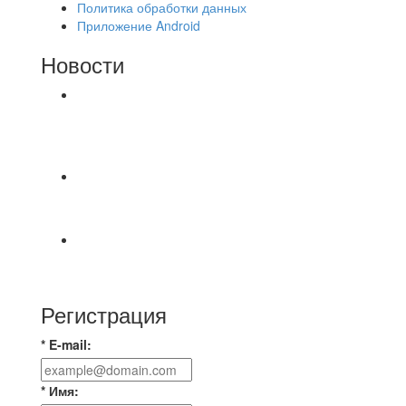
Политика обработки данных
Приложение Android
Новости
⚽НАЗНАЧЕНИЯ СУДЕЙ⚽ ‼В СРЕДУ
СОСТОЯТСЯ ДОИГРОВКИ 2-Х ТАЙМОВ ДВУХ
МАТЧЕЙ 2А ЛИГИ.
📹📹📹 Обзор голов 📹📹📹 Лига 4. Зона "Б". 12
тур. Лето 2026. МФК "Восход" - Ирбис 6:2
⚽️ВИДЕООБЗОР⚽️ «БРУСБОКС» 4️⃣ : 1️⃣
«ТЕХЦЕНТР ГРАНД»
Регистрация
* E-mail:
* Имя: