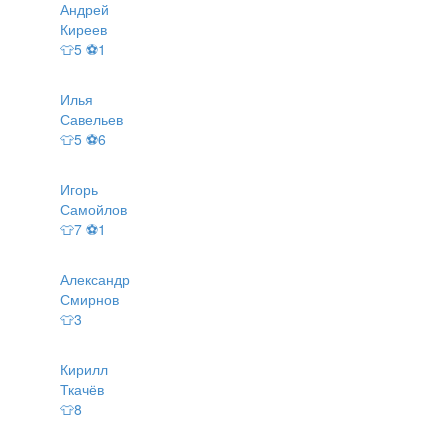
Андрей
Киреев
👕5 ⚽1
Илья
Савельев
👕5 ⚽6
Игорь
Самойлов
👕7 ⚽1
Александр
Смирнов
👕3
Кирилл
Ткачёв
👕8