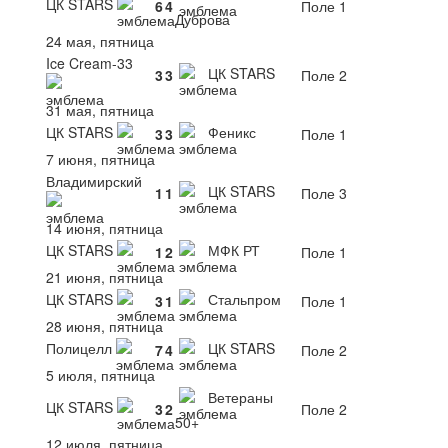
ЦК STARS
6
4
Поле 1
Дуброва
24 мая, пятница
Ice Cream-33
ЦК STARS
3
3
Поле 2
31 мая, пятница
ЦК STARS
Феникс
3
3
Поле 1
7 июня, пятница
Владимирский
ЦК STARS
1
1
Поле 3
14 июня, пятница
ЦК STARS
МФК РТ
1
2
Поле 1
21 июня, пятница
ЦК STARS
Стальпром
3
1
Поле 1
28 июня, пятница
Полицелл
ЦК STARS
7
4
Поле 2
5 июля, пятница
Ветераны
ЦК STARS
3
2
Поле 2
50+
12 июля, пятница