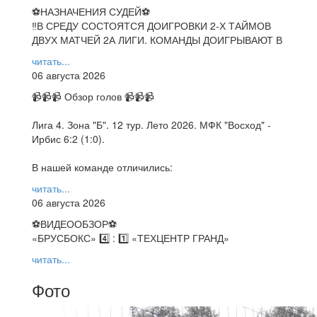
⚽НАЗНАЧЕНИЯ СУДЕЙ⚽
‼В СРЕДУ СОСТОЯТСЯ ДОИГРОВКИ 2-Х ТАЙМОВ
ДВУХ МАТЧЕЙ 2А ЛИГИ. КОМАНДЫ ДОИГРЫВАЮТ В
читать...
06 августа 2026
📹📹📹 Обзор голов 📹📹📹
Лига 4. Зона "Б". 12 тур. Лето 2026. МФК "Восход" -
Ирбис 6:2 (1:0).
В нашей команде отличились:
читать...
06 августа 2026
⚽️ВИДЕООБЗОР⚽️
«БРУСБОКС» 4️⃣ : 1️⃣ «ТЕХЦЕНТР ГРАНД»
читать...
Фото