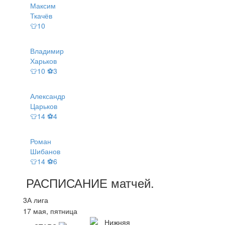
Максим
Ткачёв
👕10
Владимир
Харьков
👕10 ⚽3
Александр
Царьков
👕14 ⚽4
Роман
Шибанов
👕14 ⚽6
РАСПИСАНИЕ
матчей
.
3А лига
17 мая, пятница
Нижняя