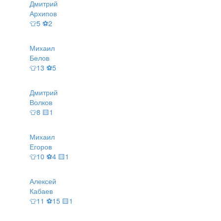
Дмитрий
Архипов
👕5 ⚽2
Михаил
Белов
👕13 ⚽5
Дмитрий
Волков
👕8 🟨1
Михаил
Егоров
👕10 ⚽4 🟨1
Алексей
Кабаев
👕11 ⚽15 🟨1