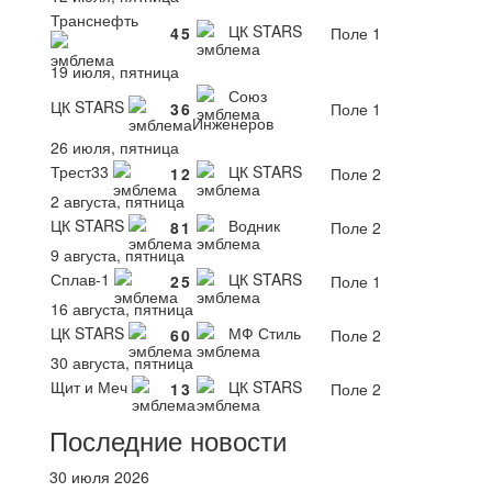
Транснефть
ЦК STARS
4
5
Поле 1
19 июля, пятница
Союз
ЦК STARS
3
6
Поле 1
Инженеров
26 июля, пятница
Трест33
ЦК STARS
1
2
Поле 2
2 августа, пятница
ЦК STARS
Водник
8
1
Поле 2
9 августа, пятница
Сплав-1
ЦК STARS
2
5
Поле 1
16 августа, пятница
ЦК STARS
МФ Стиль
6
0
Поле 2
30 августа, пятница
Щит и Меч
ЦК STARS
1
3
Поле 2
Последние новости
30 июля 2026