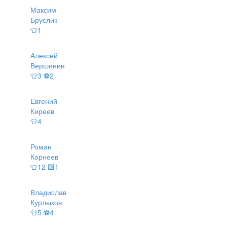
Максим
Бруслик
👕1
Алексей
Вершинин
👕3 ⚽2
Евгений
Киреев
👕4
Роман
Корнеев
👕12 🟨1
Владислав
Курлыков
👕5 ⚽4