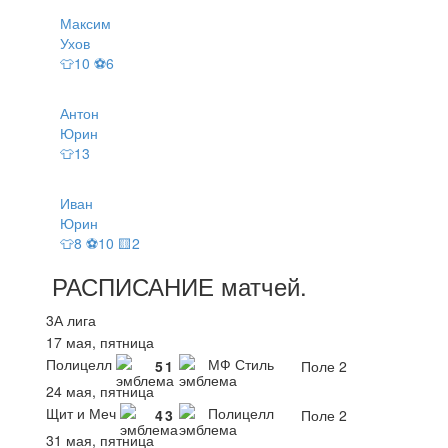
Максим
Ухов
👕10 ⚽6
Антон
Юрин
👕13
Иван
Юрин
👕8 ⚽10 🟨2
РАСПИСАНИЕ
матчей
.
3А лига
17 мая, пятница
Полицелл
МФ Стиль
5
1
Поле 2
24 мая, пятница
Щит и Меч
Полицелл
4
3
Поле 2
31 мая, пятница