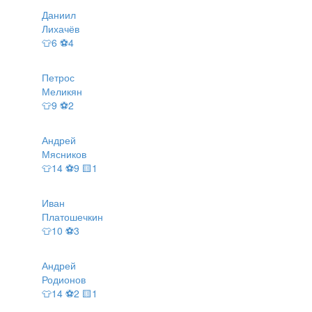
Даниил
Лихачёв
👕6 ⚽4
Петрос
Меликян
👕9 ⚽2
Андрей
Мясников
👕14 ⚽9 🟨1
Иван
Платошечкин
👕10 ⚽3
Андрей
Родионов
👕14 ⚽2 🟨1