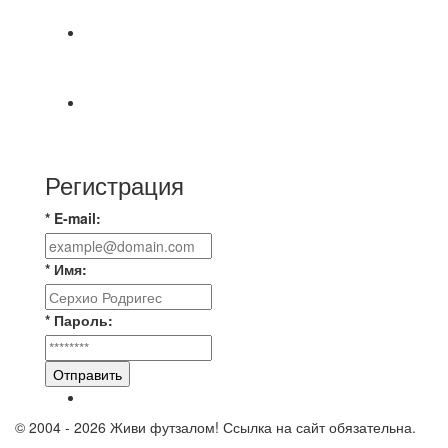
МАТЧЕЙ 2А ЛИГИ.
Победная... Спасибо всем за самоотдачу,
самообладание и подстраховку...выложились
📹📹📹 Обзор голов 📹📹📹 Лига 4. Зона "Б". 12
тур. Лето 2026. МФК "Восход" - Ирбис 6:2
Регистрация
* E-mail:
* Имя:
* Пароль:
Отправить
© 2004 - 2026 Живи футзалом! Ссылка на сайт обязательна.