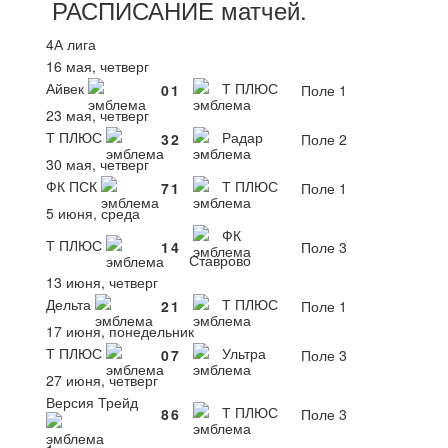
РАСПИСАНИЕ
матчей
.
4А лига
16 мая, четверг
Айвек
Т ПЛЮС
0
1
Поле 1
23 мая, четверг
Т ПЛЮС
Радар
3
2
Поле 2
30 мая, четверг
ФК ПСК
Т ПЛЮС
7
1
Поле 1
5 июня, среда
ФК
Т ПЛЮС
1
4
Поле 3
Ставрово
13 июня, четверг
Дельта
Т ПЛЮС
2
1
Поле 1
17 июня, понедельник
Т ПЛЮС
Ультра
0
7
Поле 3
27 июня, четверг
Версия Трейд
Т ПЛЮС
8
6
Поле 3