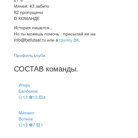
Мячей: 43 забито
92 пропущено
О КОМАНДЕ
История пишется...
Но ты можешь помочь - присылай ее на
info@befutsal.ru или в
группу ВК
.
Профиль клуба
СОСТАВ
команды
.
Игорь
Балбеков
👕13 ⚽13 🟨4
Михаил
Волков
👕13 ⚽7 🟨1