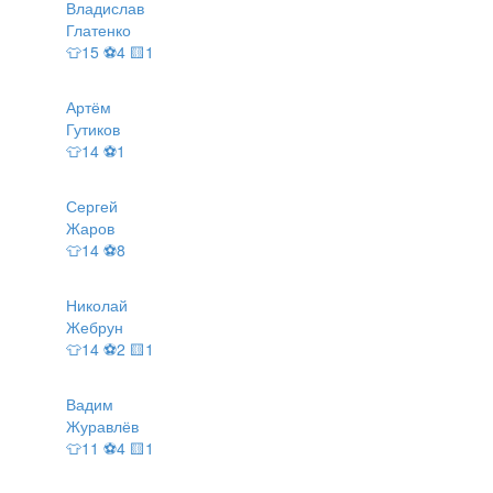
Владислав
Глатенко
👕15 ⚽4 🟨1
Артём
Гутиков
👕14 ⚽1
Сергей
Жаров
👕14 ⚽8
Николай
Жебрун
👕14 ⚽2 🟨1
Вадим
Журавлёв
👕11 ⚽4 🟨1