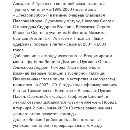
Аркадия. И буквально во второй сезон выиграла
турнир 6 лиги, зима-1999/2000 (игры в зале
«Электроприбор») в первую очередь благодаря
Павлову Игорю, Суромкину Артуру, Шаврову Сергею.
С приходом Сидорова Валерия, Безрукова Сергея,
Маслова Сергея с участием Вейсганта Максима,
братьев Иголкиных - Алексея и Николая - были
одержаны победы в летних сезонах 2001 и 2003
годов.
Добавление в команду известных во Владимирском
мини - футболе Левкина Дмитрия, Пушкина Олега,
Алексеева Андрея, Ломова Ильи обеспечило
команде твердые позиции в турнирной таблице.
Пик команды (сплав опыта, мастерства и молодости)
пришелся на 2007 - 2010 годы когда сформировались
братья Тихомировы - Валентин и Вячеслав, Пушкин
Павел, Овечкин Александр, Трофимов Евгений, в
летних сезонах добавлялся Кузьмин Алексей. Победа
в турнире 2 лиги, зима-2009/10 стала завершением
данного этапа развития команды.
Далее «Версия Трейд» играла без командных
успехов, постепенно превращалась в команду