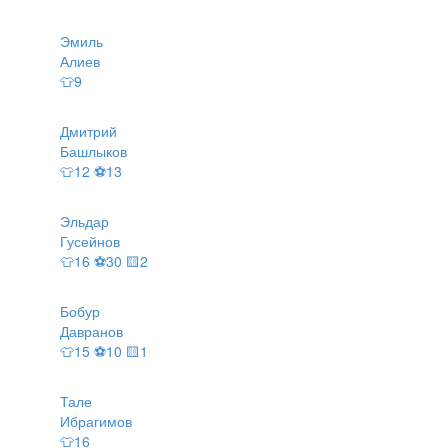
Эмиль
Алиев
👕9
Дмитрий
Башлыков
👕12 ⚽13
Эльдар
Гусейнов
👕16 ⚽30 🟨2
Бобур
Давранов
👕15 ⚽10 🟨1
Тале
Ибрагимов
👕16