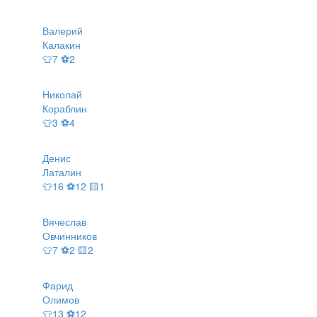
Валерий
Калакин
👕7 ⚽2
Николай
Кораблин
👕3 ⚽4
Денис
Латалин
👕16 ⚽12 🟨1
Вячеслав
Овчинников
👕7 ⚽2 🟨2
Фарид
Олимов
👕13 ⚽12