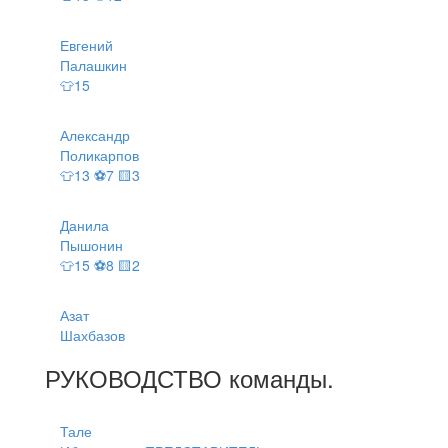
Евгений
Палашкин
👕15
Александр
Поликарпов
👕13 ⚽7 🟨3
Данила
Пышонин
👕15 ⚽8 🟨2
Азат
Шахбазов
РУКОВОДСТВО
команды
.
Тале