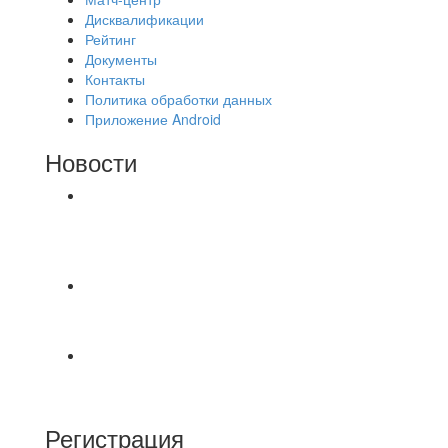
Дисквалификации
Рейтинг
Документы
Контакты
Политика обработки данных
Приложение Android
Новости
⚽НАЗНАЧЕНИЯ СУДЕЙ⚽ ‼В СРЕДУ
СОСТОЯТСЯ ДОИГРОВКИ 2-Х ТАЙМОВ ДВУХ
МАТЧЕЙ 2А ЛИГИ.
⚽️ВИДЕООБЗОР⚽️ 4 ЛИГА А «РСК КОМПЛЕКТ»
9️⃣ : 6️⃣ «МАЛЬОРКА»
🇷🇺 Дебют в Первенстве России по футболу
среди команд Первой лиги Дмитрий
Регистрация