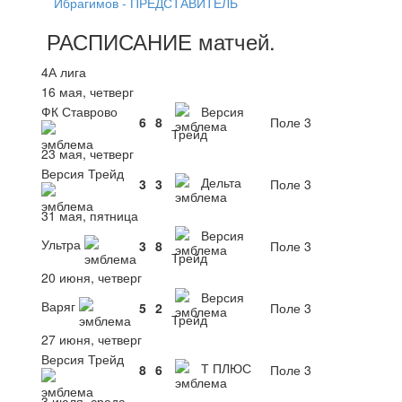
Ибрагимов - ПРЕДСТАВИТЕЛЬ
РАСПИСАНИЕ
матчей
.
4А лига
16 мая, четверг
ФК Ставрово
Версия
6
8
Поле 3
Трейд
23 мая, четверг
Версия Трейд
Дельта
3
3
Поле 3
31 мая, пятница
Версия
Ультра
3
8
Поле 3
Трейд
20 июня, четверг
Версия
Варяг
5
2
Поле 3
Трейд
27 июня, четверг
Версия Трейд
Т ПЛЮС
8
6
Поле 3
3 июля, среда