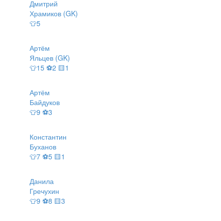
Дмитрий
Храмиков (GK)
👕5
Артём
Яльцев (GK)
👕15 ⚽2 🟨1
Артём
Байдуков
👕9 ⚽3
Константин
Буханов
👕7 ⚽5 🟨1
Данила
Гречухин
👕9 ⚽8 🟨3