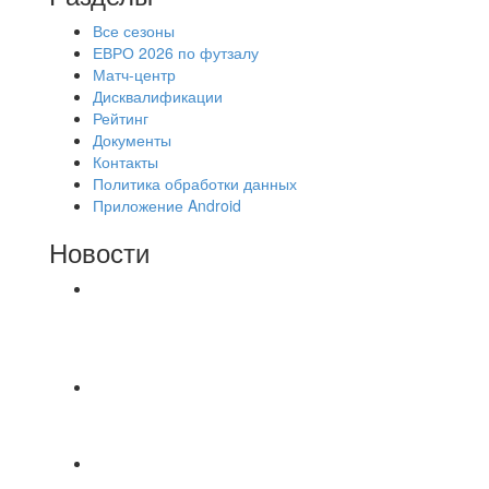
Все сезоны
ЕВРО 2026 по футзалу
Матч-центр
Дисквалификации
Рейтинг
Документы
Контакты
Политика обработки данных
Приложение Android
Новости
⚽НАЗНАЧЕНИЯ СУДЕЙ⚽ ‼В СРЕДУ
СОСТОЯТСЯ ДОИГРОВКИ 2-Х ТАЙМОВ ДВУХ
МАТЧЕЙ 2А ЛИГИ.
📅 Анонс матчей на пятницу, 7 августа 2026 г.
🎡 Центральный парк культуры и отдыха
Всем доброго времени суток ✌ Лакинский