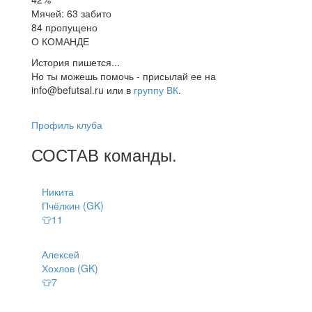
Мячей: 63 забито
84 пропущено
О КОМАНДЕ
История пишется...
Но ты можешь помочь - присылай ее на
info@befutsal.ru или в
группу ВК
.
Профиль клуба
СОСТАВ
команды
.
Никита
Пчёлкин (GK)
👕11
Алексей
Хохлов (GK)
👕7