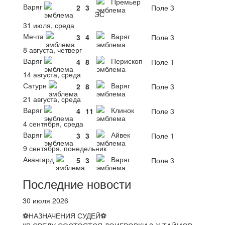
Премьер
Варяг
2
3
Поле 3
ЭС
31 июля, среда
Мечта
Варяг
3
4
Поле 3
8 августа, четверг
Варяг
Перископ
4
8
Поле 1
14 августа, среда
Сатурн
Варяг
2
8
Поле 3
21 августа, среда
Варяг
Клинок
4
11
Поле 3
4 сентября, среда
Варяг
Айвек
3
3
Поле 1
9 сентября, понедельник
Авангард
Варяг
5
3
Поле 3
Последние новости
30 июля 2026
⚽НАЗНАЧЕНИЯ СУДЕЙ⚽