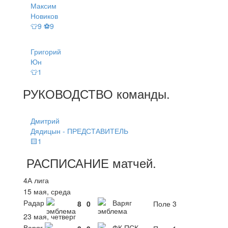
Максим
Новиков
👕9 ⚽9
Григорий
Юн
👕1
РУКОВОДСТВО
команды
.
Дмитрий
Дядицын - ПРЕДСТАВИТЕЛЬ
🟨1
РАСПИСАНИЕ
матчей
.
4А лига
15 мая, среда
Радар
Варяг
8
0
Поле 3
23 мая, четверг
Варяг
ФК ПСК