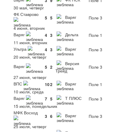
3
9
Поле 1
30 мая, четверг
ФК Ставрово
Варяг
5
5
Поле 3
4 июня, вторник
Варяг
Дельта
4
3
Поле 1
11 июня, вторник
Ультра
Варяг
4
3
Поле 3
20 июня, четверг
Версия
Варяг
5
2
Поле 3
Трейд
27 июня, четверг
ВПС
Варяг
10
2
Поле 1
10 июля, среда
Варяг
Т ПЛЮС
7
5
Поле 3
15 июля, понедельник
МФК Восход
Варяг
3
6
Поле 3
25 июля, четверг