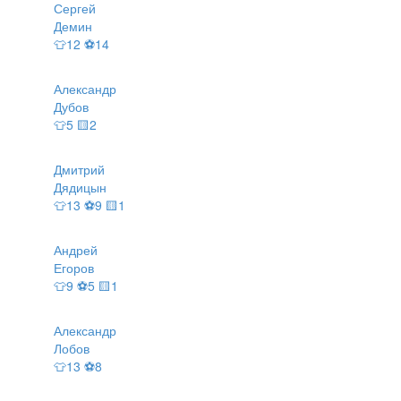
Сергей
Демин
👕12 ⚽14
Александр
Дубов
👕5 🟨2
Дмитрий
Дядицын
👕13 ⚽9 🟨1
Андрей
Егоров
👕9 ⚽5 🟨1
Александр
Лобов
👕13 ⚽8