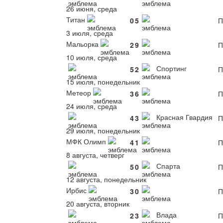
26 июня, среда
Титан
0
5
П
3 июля, среда
Мальорка
2
9
П
10 июля, среда
Спортинг
5
2
П
15 июля, понедельник
Метеор
3
6
П
24 июля, среда
Красная Гвардия
4
3
П
29 июля, понедельник
МФК Олимп
4
1
П
8 августа, четверг
Спарта
5
0
П
12 августа, понедельник
Ирбис
3
0
П
20 августа, вторник
Влада
2
3
П