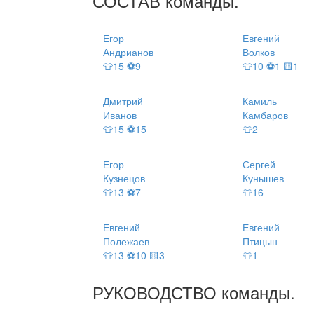
СОСТАВ
команды
.
Егор
Евгений
Андрианов
Волков
👕15 ⚽9
👕10 ⚽1 🟨1
Дмитрий
Камиль
Иванов
Камбаров
👕15 ⚽15
👕2
Егор
Сергей
Кузнецов
Кунышев
👕13 ⚽7
👕16
Евгений
Евгений
Полежаев
Птицын
👕13 ⚽10 🟨3
👕1
РУКОВОДСТВО
команды
.