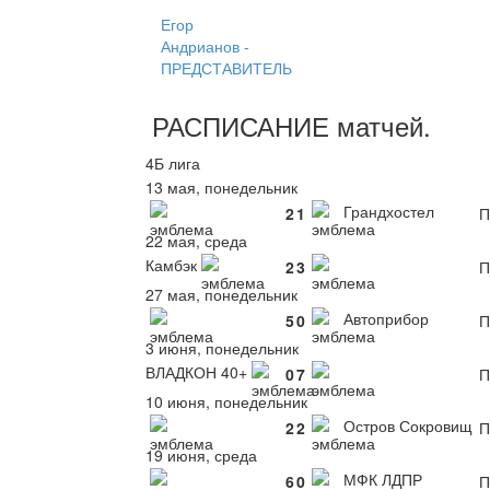
Егор
Андрианов -
ПРЕДСТАВИТЕЛЬ
РАСПИСАНИЕ
матчей
.
4Б лига
13 мая, понедельник
Грандхостел
2
1
П
22 мая, среда
Камбэк
2
3
П
27 мая, понедельник
Автоприбор
5
0
П
3 июня, понедельник
ВЛАДКОН 40+
0
7
П
10 июня, понедельник
Остров Сокровищ
2
2
П
19 июня, среда
МФК ЛДПР
6
0
П