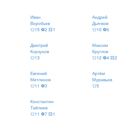
Иван
Андрей
Воробьев
Дьячков
👕15 ⚽2 🟨1
👕10 ⚽6
Дмитрий
Максим
Корзунов
Круглов
👕13
👕12 ⚽4 🟨2
Евгений
Артём
Метлинов
Муравьев
👕11 ⚽3
👕5
Константин
Тайлиев
👕11 ⚽7 🟨1