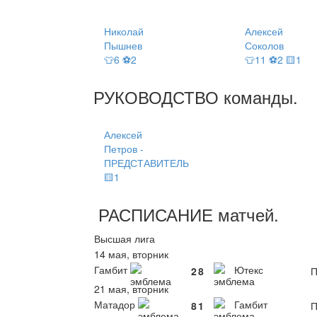
Николай
Алексей
Пышнев
Соколов
👕6 ⚽2
👕11 ⚽2 🟨1
РУКОВОДСТВО
команды
.
Алексей
Петров -
ПРЕДСТАВИТЕЛЬ
🟨1
РАСПИСАНИЕ
матчей
.
Высшая лига
14 мая, вторник
Гамбит
Ютекс
2
8
П
21 мая, вторник
Матадор
Гамбит
8
1
П