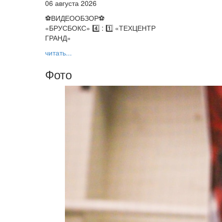
06 августа 2026
⚽️ВИДЕООБЗОР⚽️
«БРУСБОКС» 4️⃣ : 1️⃣ «ТЕХЦЕНТР
ГРАНД»
читать...
Фото