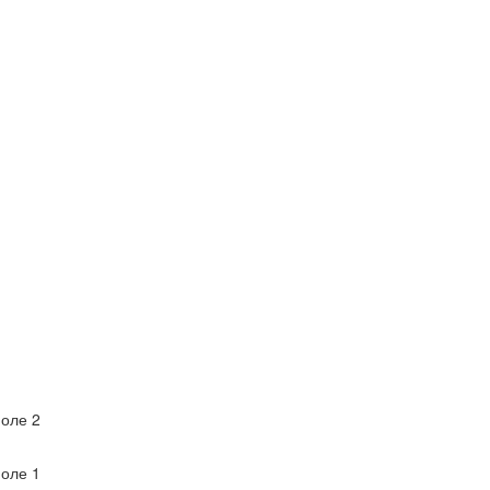
оле 2
оле 1