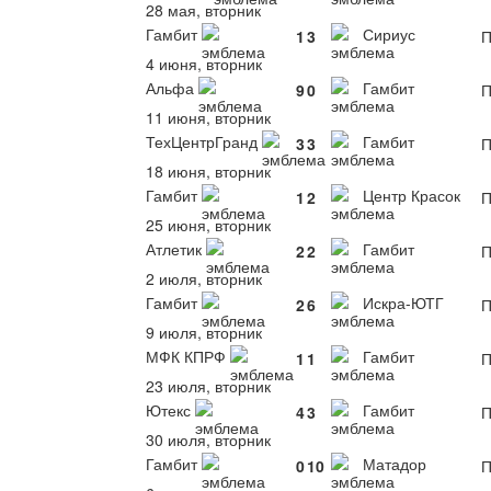
28 мая, вторник
Гамбит
Сириус
1
3
П
4 июня, вторник
Альфа
Гамбит
9
0
П
11 июня, вторник
ТехЦентрГранд
Гамбит
3
3
П
18 июня, вторник
Гамбит
Центр Красок
1
2
П
25 июня, вторник
Атлетик
Гамбит
2
2
П
2 июля, вторник
Гамбит
Искра-ЮТГ
2
6
П
9 июля, вторник
МФК КПРФ
Гамбит
1
1
П
23 июля, вторник
Ютекс
Гамбит
4
3
П
30 июля, вторник
Гамбит
Матадор
0
10
П