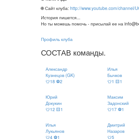
🌐 Сайт клуба:
http://www.youtube.com/channe
История пишется...
Но ты можешь помочь - присылай ее на info@be
Профиль клуба
СОСТАВ
команды
.
Александр
Илья
Кузнецов (GK)
Бычков
👕18 ⚽2
👕1 🟨1
Юрий
Максим
Докукин
Задонский
👕12 🟨1
👕17 ⚽1
Илья
Дмитрий
Лукьянов
Назаров
👕4 ⚽1
👕5