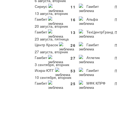
6 августа, вторник
Сириус
Гамбит
1
1
П
13 августа, вторник
Гамбит
Альфа
1
6
П
20 августа, вторник
Гамбит
ТехЦентрГранд
1
3
П
23 августа, пятница
Центр Красок
Гамбит
2
6
П
27 августа, вторник
Гамбит
Атлетик
2
7
П
3 сентября, вторник
Искра-ЮТГ
Гамбит
5
3
П
10 сентября, вторник
Гамбит
МФК КПРФ
2
5
П