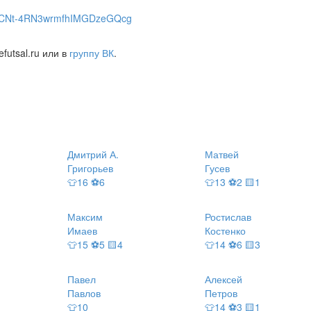
l/UCNt-4RN3wrmfhIMGDzeGQcg
futsal.ru или в
группу ВК
.
Дмитрий А.
Матвей
Григорьев
Гусев
👕16 ⚽6
👕13 ⚽2 🟨1
Максим
Ростислав
Имаев
Костенко
👕15 ⚽5 🟨4
👕14 ⚽6 🟨3
Павел
Алексей
Павлов
Петров
👕10
👕14 ⚽3 🟨1