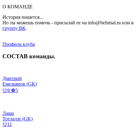
О КОМАНДЕ
История пишется...
Но ты можешь помочь - присылай ее на info@befutsal.ru или в
группу ВК
.
Профиль клуба
СОСТАВ
команды
.
Дмитрий
Емельянов (GK)
👕8 ⚽5
Лаша
Тотладзе (GK)
👕11