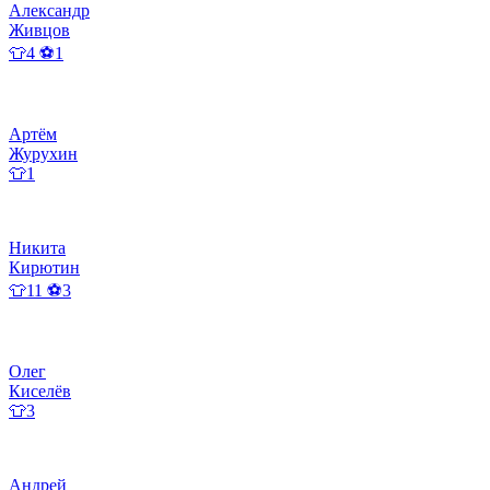
Александр
Живцов
👕4 ⚽1
Артём
Журухин
👕1
Никита
Кирютин
👕11 ⚽3
Олег
Киселёв
👕3
Андрей