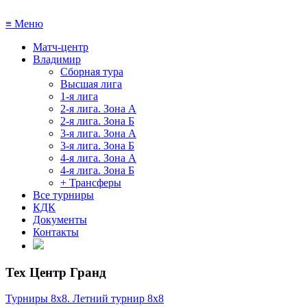
≡
Меню
Матч-центр
Владимир
Сборная тура
Высшая лига
1-я лига
2-я лига. Зона А
2-я лига. Зона Б
3-я лига. Зона А
3-я лига. Зона Б
4-я лига. Зона А
4-я лига. Зона Б
+ Трансферы
Все турниры
КДК
Документы
Контакты
Тех Центр Гранд
Турниры 8х8. Летний турнир 8х8