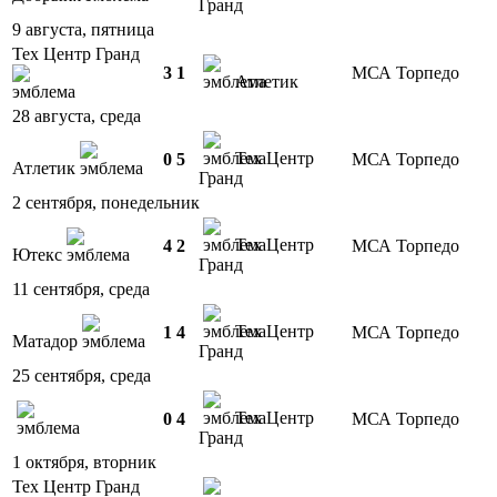
Гранд
9 августа, пятница
Тех Центр Гранд
3
1
МСА Торпедо
Атлетик
28 августа, среда
Тех Центр
0
5
МСА Торпедо
Атлетик
Гранд
2 сентября, понедельник
Тех Центр
4
2
МСА Торпедо
Ютекс
Гранд
11 сентября, среда
Тех Центр
1
4
МСА Торпедо
Матадор
Гранд
25 сентября, среда
Тех Центр
0
4
МСА Торпедо
Гранд
1 октября, вторник
Тех Центр Гранд