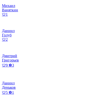
Михаил
Ваняткин
👕1
Даниил
Голуб
👕2
Дмитрий
Григорьев
👕9 ⚽3
Даниил
Деньков
👕5 ⚽1