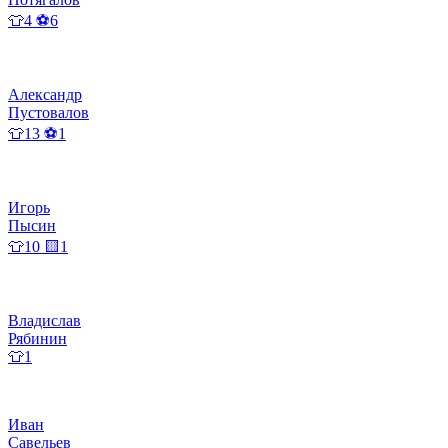
👕4 ⚽6
Александр
Пустовалов
👕13 ⚽1
Игорь
Пысин
👕10 🟨1
Владислав
Рябинин
👕1
Иван
Савельев