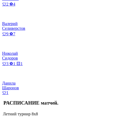
👕2 ⚽4
Валерий
Селиверстов
👕9 ⚽7
Николай
Сидоров
👕3 ⚽1 🟨1
Данила
Шаронов
👕1
РАСПИСАНИЕ
матчей
.
Летний турнир 8х8