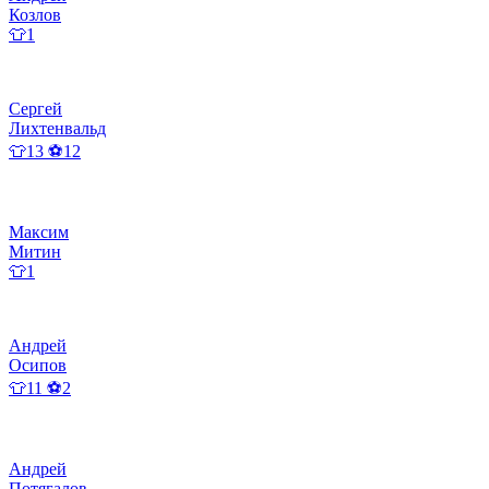
Козлов
👕1
Сергей
Лихтенвальд
👕13 ⚽12
Максим
Митин
👕1
Андрей
Осипов
👕11 ⚽2
Андрей
Потягалов