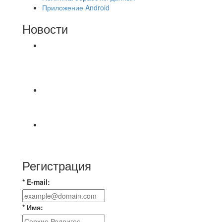
Приложение Android
Новости
⚽НАЗНАЧЕНИЯ СУДЕЙ⚽ ‼В СРЕДУ
СОСТОЯТСЯ ДОИГРОВКИ 2-Х ТАЙМОВ ДВУХ
МАТЧЕЙ 2А ЛИГИ.
🔥🔥🔥Победа 🔥🔥🔥 Доиграли матч против
команды Мономах Итоговый счет
Всем добрый день! В прошлую пятницу после
игры Мечта-Стальпром была оставлен
Регистрация
* E-mail:
* Имя: