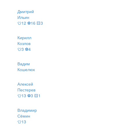
Дмитрий
Ильин
👕12 ⚽16 🟨3
Кирилл
Козлов
👕3 ⚽4
Вадим
Кошелюк
Алексей
Пестерев
👕13 ⚽3 🟨1
Владимир
Сёмин
👕13