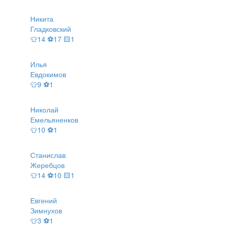
Никита
Гладковский
👕14 ⚽17 🟨1
Илья
Евдокимов
👕9 ⚽1
Николай
Емельяненков
👕10 ⚽1
Станислав
Жеребцов
👕14 ⚽10 🟨1
Евгений
Зимнухов
👕3 ⚽1