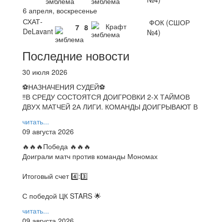
6 апреля, воскресенье
СХАТ-
ФОК (СШОР
Крафт
7
8
DeLavant
№4)
Последние новости
30 июля 2026
⚽НАЗНАЧЕНИЯ СУДЕЙ⚽
‼В СРЕДУ СОСТОЯТСЯ ДОИГРОВКИ 2-Х ТАЙМОВ
ДВУХ МАТЧЕЙ 2А ЛИГИ. КОМАНДЫ ДОИГРЫВАЮТ В
читать...
09 августа 2026
🔥🔥🔥Победа 🔥🔥🔥
Доиграли матч против команды Мономах
Итоговый счет 4️⃣:3️⃣
С победой ЦК STARS 🌟
читать...
09 августа 2026