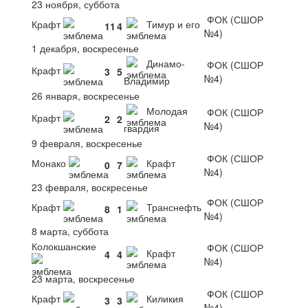
23 ноября, суббота
ФОК (СШОР
Крафт
Тимур и его
11
4
№4)
1 декабря, воскресенье
Динамо-
ФОК (СШОР
Крафт
3
5
№4)
Владимир
26 января, воскресенье
Молодая
ФОК (СШОР
Крафт
2
2
№4)
гвардия
9 февраля, воскресенье
ФОК (СШОР
Монако
Крафт
0
7
№4)
23 февраля, воскресенье
ФОК (СШОР
Крафт
Транснефть
8
1
№4)
8 марта, суббота
Колокшанские
ФОК (СШОР
Крафт
4
4
№4)
23 марта, воскресенье
ФОК (СШОР
Крафт
Киликия
3
3
№4)