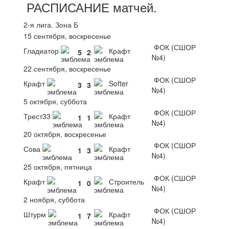
РАСПИСАНИЕ
матчей
.
2-я лига. Зона Б
15 сентября, воскресенье
ФОК (СШОР
Гладиатор
Крафт
5
2
№4)
22 сентября, воскресенье
ФОК (СШОР
Крафт
Softer
3
3
№4)
5 октября, суббота
ФОК (СШОР
Трест33
Крафт
1
1
№4)
20 октября, воскресенье
ФОК (СШОР
Сова
Крафт
1
3
№4)
25 октября, пятница
ФОК (СШОР
Крафт
Строитель
1
0
№4)
2 ноября, суббота
ФОК (СШОР
Штурм
Крафт
1
7
№4)