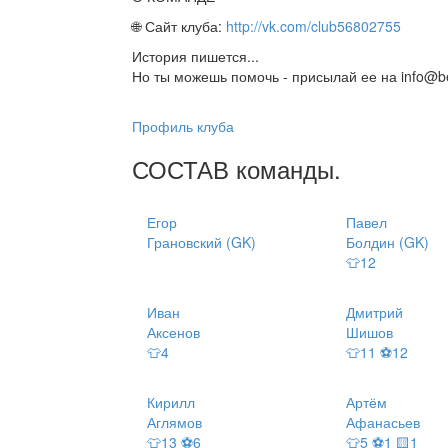
🌐 Сайт клуба:
http://vk.com/club56802755
История пишется...
Но ты можешь помочь - присылай ее на info@be
Профиль клуба
СОСТАВ
команды
.
Егор
Павел
Грановский (GK)
Болдин (GK)
👕12
Иван
Дмитрий
Аксенов
Шишов
👕4
👕11 ⚽12
Кирилл
Артём
Аглямов
Афанасьев
👕13 ⚽6
👕5 ⚽1 🟨1