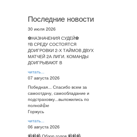
Последние новости
30 июля 2026
⚽НАЗНАЧЕНИЯ СУДЕЙ⚽
‼В СРЕДУ СОСТОЯТСЯ
ДОИГРОВКИ 2-Х ТАЙМОВ ДВУХ
МАТЧЕЙ 2А ЛИГИ. КОМАНДЫ
ДОИГРЫВАЮТ В
читать...
07 августа 2026
Победная... Спасибо всем за
самоотдачу, самообладание и
подстраховку...выложились по
полной👍✊
Горжусь
читать...
06 августа 2026
📹📹📹 Обзор голов 📹📹📹