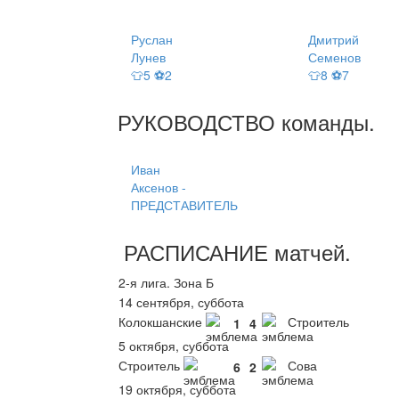
Руслан
Дмитрий
Лунев
Семенов
👕5 ⚽2
👕8 ⚽7
РУКОВОДСТВО
команды
.
Иван
Аксенов -
ПРЕДСТАВИТЕЛЬ
РАСПИСАНИЕ
матчей
.
2-я лига. Зона Б
14 сентября, суббота
Колокшанские
Строитель
1
4
5 октября, суббота
Строитель
Сова
6
2
19 октября, суббота