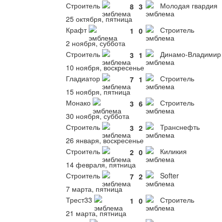
Строитель
Молодая гвардия
8
3
25 октября, пятница
Крафт
Строитель
1
0
2 ноября, суббота
Строитель
Динамо-Владимир
3
1
10 ноября, воскресенье
Гладиатор
Строитель
7
1
15 ноября, пятница
Монако
Строитель
3
6
30 ноября, суббота
Строитель
Транснефть
3
2
26 января, воскресенье
Строитель
Киликия
2
0
14 февраля, пятница
Строитель
Softer
7
2
7 марта, пятница
Трест33
Строитель
1
0
21 марта, пятница