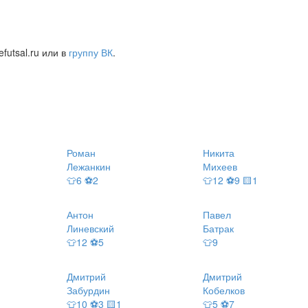
futsal.ru или в
группу ВК
.
Роман
Никита
Лежанкин
Михеев
👕6 ⚽2
👕12 ⚽9 🟨1
Антон
Павел
Линевский
Батрак
👕12 ⚽5
👕9
Дмитрий
Дмитрий
Забурдин
Кобелков
👕10 ⚽3 🟨1
👕5 ⚽7