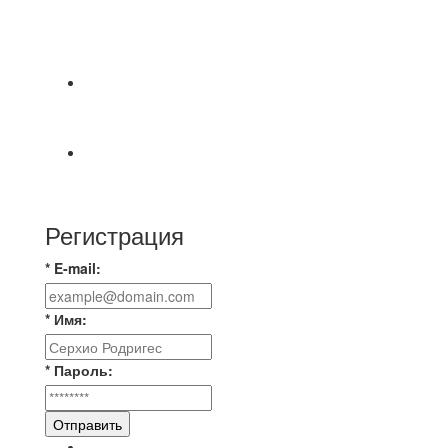
⚽НАЗНАЧЕНИЯ СУДЕЙ⚽ ‼В СРЕДУ
СОСТОЯТСЯ ДОИГРОВКИ 2-Х ТАЙМОВ ДВУХ
МАТЧЕЙ 2А ЛИГИ.
⚡️Сегодня было жарко⚡️ ⚽ ️«Протестировали»
новую футбольную площадку в
📅 Анонс матчей на пятницу, 7 августа 2026 г.
🎡 Центральный парк культуры и отдыха
Регистрация
* E-mail:
* Имя:
* Пароль:
Отправить