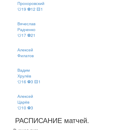
Прохоровский
👕19 ⚽12 🟨1
Вячеслав
Радченко
👕17 ⚽21
Алексей
Филатов
Вадим
Хрулёв
👕16 ⚽3 🟨1
Алексей
Царёв
👕10 ⚽3
РАСПИСАНИЕ
матчей
.
Высшая лига