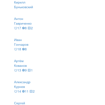
Кирилл
Буньковский
Антон
Гавриченко
👕17 ⚽8 🟨2
Иван
Гончаров
👕18 ⚽8
Артём
Кованов
👕13 ⚽9 🟨1
Александр
Курнев
👕14 ⚽11 🟨2
Сергей