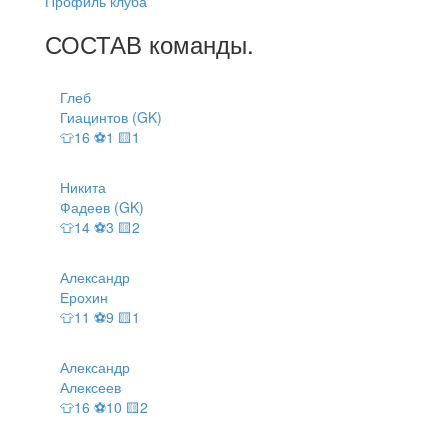
Профиль клуба
СОСТАВ
команды
.
Глеб
Гиацинтов (GK)
👕16 ⚽1 🟨1
Никита
Фадеев (GK)
👕14 ⚽3 🟨2
Александр
Ерохин
👕11 ⚽9 🟨1
Александр
Алексеев
👕16 ⚽10 🟨2