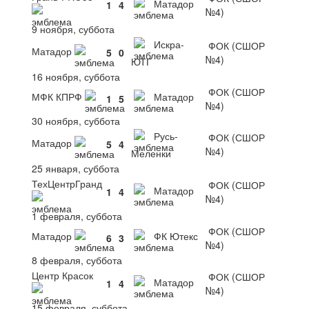
Матадор
1
4
№4)
9 ноября, суббота
Искра-
ФОК (СШОР
Матадор
5
0
№4)
ЮТГ
16 ноября, суббота
ФОК (СШОР
МФК КПРФ
Матадор
1
5
№4)
30 ноября, суббота
Русь-
ФОК (СШОР
Матадор
5
4
№4)
Меленки
25 января, суббота
ТехЦентрГранд
ФОК (СШОР
Матадор
1
4
№4)
1 февраля, суббота
ФОК (СШОР
Матадор
ФК Ютекс
6
3
№4)
8 февраля, суббота
Центр Красок
ФОК (СШОР
Матадор
1
4
№4)
15 февраля, суббота