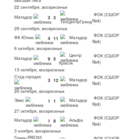
22 сентября, воскресенье
ФОК (СШОР
Матадор
3
3
№4)
ТехЦентрГранд
29 сентября, воскресенье
ФОК (СШОР
ФК Ютекс
Матадор
4
11
№4)
6 октября, воскресенье
Центр
ФОК (СШОР
Матадор
9
5
№4)
Красок
13 октября, воскресенье
Студ.городок
ФОК (СШОР
Матадор
3
12
№4)
20 октября, воскресенье
ФОК (СШОР
Эвис
Матадор
1
1
№4)
27 октября, воскресенье
ФОК (СШОР
Матадор
Альфа
1
8
№4)
3 ноября, воскресенье
Грань-PRO33
ФОК (СШОР