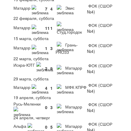
ФОК (СШОР
Матадор
Эвис
7
4
№4)
22 февраля, суббота
ФОК (СШОР
Матадор
11
1
№4)
Студ.городок
15 марта, суббота
Грань-
ФОК (СШОР
Матадор
1
3
№4)
PRO33
22 марта, суббота
Искра-ЮТГ
ФОК (СШОР
Матадор
2
9
№4)
29 марта, суббота
ФОК (СШОР
Матадор
МФК КПРФ
4
1
№4)
19 апреля, суббота
Русь-Меленки
ФОК (СШОР
Матадор
0
3
№4)
24 апреля, четверг
ФОК (СШОР
Альфа
Матадор
0
5
№4)