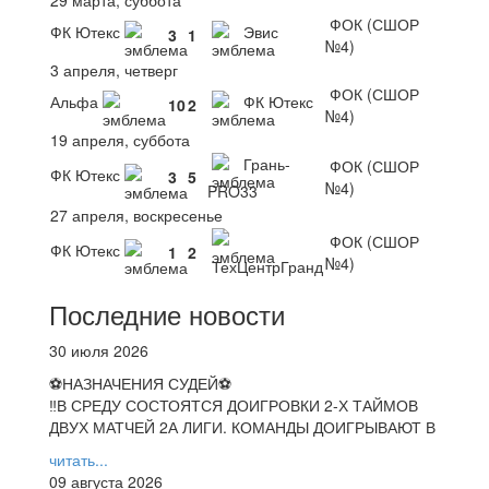
ФОК (СШОР
ФК Ютекс
Эвис
3
1
№4)
3 апреля, четверг
ФОК (СШОР
Альфа
ФК Ютекс
10
2
№4)
19 апреля, суббота
Грань-
ФОК (СШОР
ФК Ютекс
3
5
№4)
PRO33
27 апреля, воскресенье
ФОК (СШОР
ФК Ютекс
1
2
№4)
ТехЦентрГранд
Последние новости
30 июля 2026
⚽НАЗНАЧЕНИЯ СУДЕЙ⚽
‼В СРЕДУ СОСТОЯТСЯ ДОИГРОВКИ 2-Х ТАЙМОВ
ДВУХ МАТЧЕЙ 2А ЛИГИ. КОМАНДЫ ДОИГРЫВАЮТ В
читать...
09 августа 2026