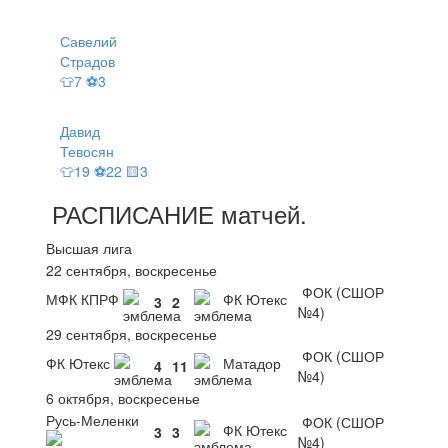
Савелий
Страдов
👕7 ⚽3
Давид
Тевосян
👕19 ⚽22 🟨3
РАСПИСАНИЕ
матчей
.
Высшая лига
22 сентября, воскресенье
ФОК (СШОР
МФК КПРФ
ФК Ютекс
3
2
№4)
29 сентября, воскресенье
ФОК (СШОР
ФК Ютекс
Матадор
4
11
№4)
6 октября, воскресенье
Русь-Меленки
ФОК (СШОР
ФК Ютекс
3
3
№4)