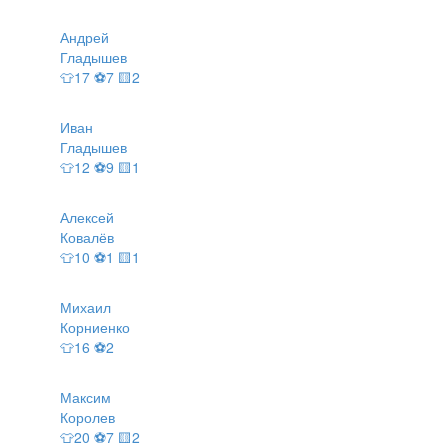
Андрей
Гладышев
👕17 ⚽7 🟨2
Иван
Гладышев
👕12 ⚽9 🟨1
Алексей
Ковалёв
👕10 ⚽1 🟨1
Михаил
Корниенко
👕16 ⚽2
Максим
Королев
👕20 ⚽7 🟨2