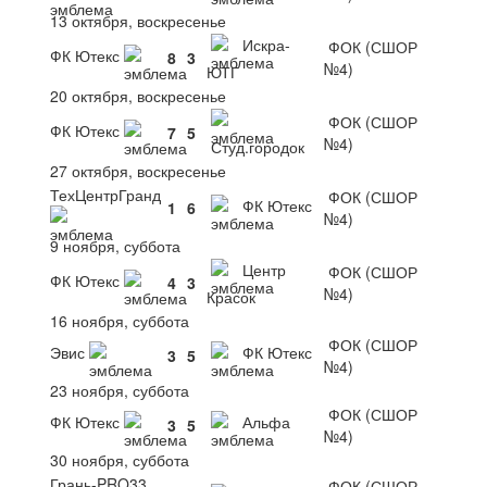
13 октября, воскресенье
Искра-
ФОК (СШОР
ФК Ютекс
8
3
№4)
ЮТГ
20 октября, воскресенье
ФОК (СШОР
ФК Ютекс
7
5
№4)
Студ.городок
27 октября, воскресенье
ТехЦентрГранд
ФОК (СШОР
ФК Ютекс
1
6
№4)
9 ноября, суббота
Центр
ФОК (СШОР
ФК Ютекс
4
3
№4)
Красок
16 ноября, суббота
ФОК (СШОР
Эвис
ФК Ютекс
3
5
№4)
23 ноября, суббота
ФОК (СШОР
ФК Ютекс
Альфа
3
5
№4)
30 ноября, суббота
Грань-PRO33
ФОК (СШОР