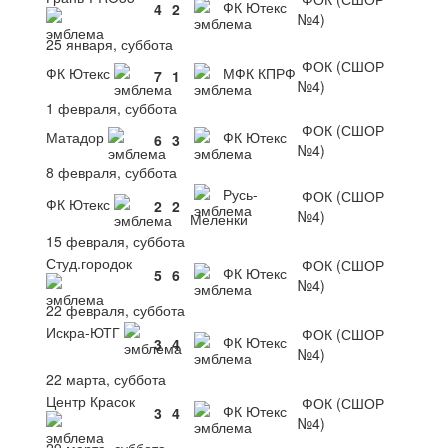
ФК Ютекс
4
2
№4)
25 января, суббота
ФОК (СШОР
ФК Ютекс
МФК КПРФ
7
1
№4)
1 февраля, суббота
ФОК (СШОР
Матадор
ФК Ютекс
6
3
№4)
8 февраля, суббота
Русь-
ФОК (СШОР
ФК Ютекс
2
2
№4)
Меленки
15 февраля, суббота
Студ.городок
ФОК (СШОР
ФК Ютекс
5
6
№4)
22 февраля, суббота
Искра-ЮТГ
ФОК (СШОР
ФК Ютекс
3
4
№4)
22 марта, суббота
Центр Красок
ФОК (СШОР
ФК Ютекс
3
4
№4)
29 марта, суббота