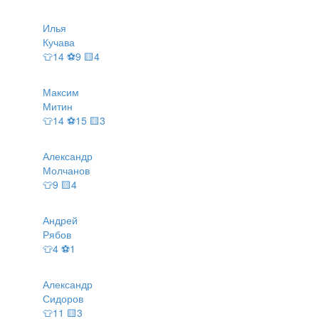
Илья
Кучава
👕14 ⚽9 🟨4
Максим
Митин
👕14 ⚽15 🟨3
Александр
Молчанов
👕9 🟨4
Андрей
Рябов
👕4 ⚽1
Александр
Сидоров
👕11 🟨3