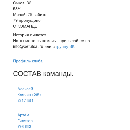
Очков: 32
53%
Мячей: 79 забито
79 пропущено
О КОМАНДЕ
История пишется...
Но ты можешь помочь - присылай ее на
info@befutsal.ru или в
группу ВК
.
Профиль клуба
СОСТАВ
команды
.
Алексей
Клячин (GK)
👕17 🟨1
Артём
Гилязев
👕6 🟨3