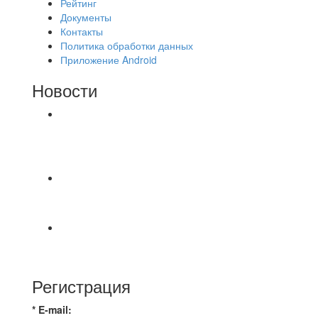
Рейтинг
Документы
Контакты
Политика обработки данных
Приложение Android
Новости
⚽НАЗНАЧЕНИЯ СУДЕЙ⚽ ‼В СРЕДУ
СОСТОЯТСЯ ДОИГРОВКИ 2-Х ТАЙМОВ ДВУХ
МАТЧЕЙ 2А ЛИГИ.
⚽️ВИДЕООБЗОР⚽️ 4 ЛИГА А «РСК КОМПЛЕКТ»
9️⃣ : 6️⃣ «МАЛЬОРКА»
🇷🇺 Дебют в Первенстве России по футболу
среди команд Первой лиги Дмитрий
Регистрация
* E-mail: