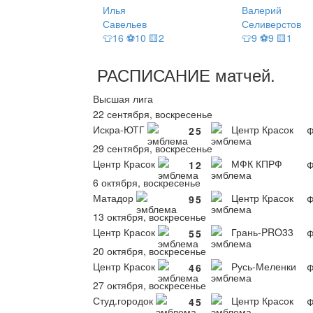
Илья
Валерий
Савельев
Селиверстов
👕16 ⚽10 🟨2
👕9 ⚽9 🟨1
РАСПИСАНИЕ
матчей
.
Высшая лига
22 сентября, воскресенье
Искра-ЮТГ
Центр Красок
2
5
Ф
29 сентября, воскресенье
Центр Красок
МФК КПРФ
1
2
Ф
6 октября, воскресенье
Матадор
Центр Красок
9
5
Ф
13 октября, воскресенье
Центр Красок
Грань-PRO33
5
5
Ф
20 октября, воскресенье
Центр Красок
Русь-Меленки
4
6
Ф
27 октября, воскресенье
Студ.городок
Центр Красок
4
5
Ф