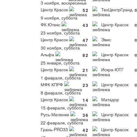
3 ноября, воскресенье
Центр Красок
ТехЦентрГранд
5
2
Ф
9 ноября, суббота
ФК Ютекс
Центр Красок
4
3
Ф
23 ноября, суббота
Центр Красок
Эвис
4
7
Ф
30 ноября, суббота
Альфа
Центр Красок
8
2
Ф
25 января, суббота
Центр Красок
Искра-ЮТГ
2
1
Ф
1 февраля, суббота
МФК КПРФ
Центр Красок
2
3
Ф
8 февраля, суббота
Центр Красок
Матадор
1
4
Ф
15 февраля, суббота
Русь-Меленки
Центр Красок
3
6
Ф
22 февраля, суббота
Грань-PRO33
Центр Красок
4
2
Ф