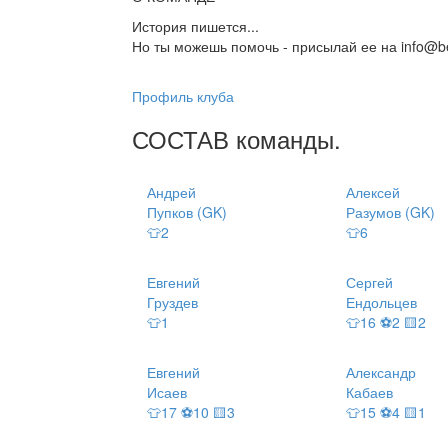
История пишется...
Но ты можешь помочь - присылай ее на info@be
Профиль клуба
СОСТАВ
команды
.
Андрей
Алексей
Пупков (GK)
Разумов (GK)
👕2
👕6
Евгений
Сергей
Груздев
Ендольцев
👕1
👕16 ⚽2 🟨2
Евгений
Александр
Исаев
Кабаев
👕17 ⚽10 🟨3
👕15 ⚽4 🟨1