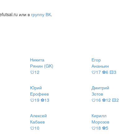
futsal.ru или в
группу ВК
.
Никита
Егор
Рянин (GK)
Ананьин
👕12
👕17 ⚽6 🟨3
Юрий
Дмитрий
Ерофеев
Зотов
👕19 ⚽13
👕16 ⚽12 🟨2
Алексей
Кирилл
Кабаев
Морозов
👕10
👕18 ⚽5