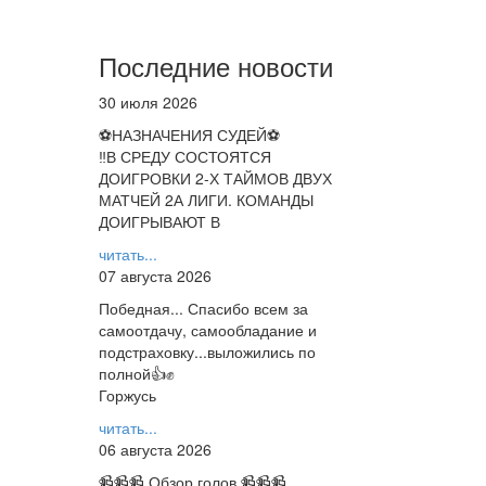
Последние новости
30 июля 2026
⚽НАЗНАЧЕНИЯ СУДЕЙ⚽
‼В СРЕДУ СОСТОЯТСЯ
ДОИГРОВКИ 2-Х ТАЙМОВ ДВУХ
МАТЧЕЙ 2А ЛИГИ. КОМАНДЫ
ДОИГРЫВАЮТ В
читать...
07 августа 2026
Победная... Спасибо всем за
самоотдачу, самообладание и
подстраховку...выложились по
полной👍✊
Горжусь
читать...
06 августа 2026
📹📹📹 Обзор голов 📹📹📹