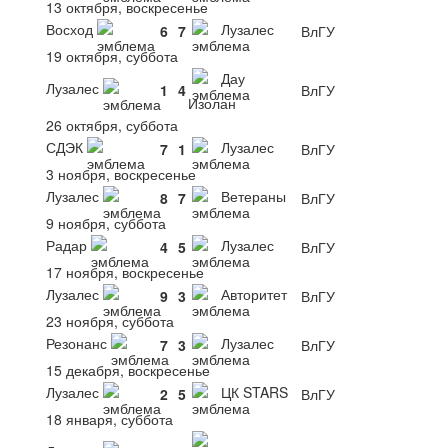
13 октября, воскресенье
Восход
Лузалес
6
7
ВлГУ
19 октября, суббота
Дау
Лузалес
1
4
ВлГУ
Изолан
26 октября, суббота
СДЭК
Лузалес
7
1
ВлГУ
3 ноября, воскресенье
Лузалес
Ветераны
8
7
ВлГУ
9 ноября, суббота
Радар
Лузалес
4
5
ВлГУ
17 ноября, воскресенье
Лузалес
Авторитет
9
3
ВлГУ
23 ноября, суббота
Резонанс
Лузалес
7
3
ВлГУ
15 декабря, воскресенье
Лузалес
ЦК STARS
2
5
ВлГУ
18 января, суббота