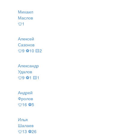
Михаил
Маслов
👕1
Алексей
Сазонов
👕9 ⚽10 🟨2
Александр
Удалов
👕9 ⚽1 🟨1
Андрей
Фролов
👕16 ⚽5
Илья
Шалаев
👕13 ⚽26