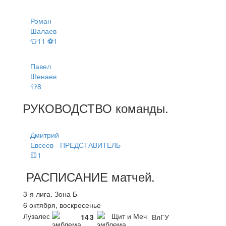
Роман
Шалаев
👕11 ⚽1
Павел
Шенаев
👕8
РУКОВОДСТВО
команды
.
Дмитрий
Евсеев - ПРЕДСТАВИТЕЛЬ
🟨1
РАСПИСАНИЕ
матчей
.
3-я лига. Зона Б
6 октября, воскресенье
Лузалес
Щит и Меч
14
3
ВлГУ