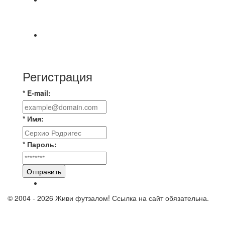
📅 Анонс матчей на пятницу, 7 августа 2026 г.
🎡 Центральный парк культуры и отдыха
Всем доброго времени суток ✌ Лакинский
Комсомолец ищет команду для спарринга по
Регистрация
* E-mail:
* Имя:
* Пароль:
Отправить
© 2004 - 2026 Живи футзалом! Ссылка на сайт обязательна.