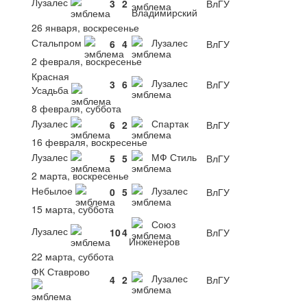
Лузалес
3
2
ВлГУ
Владимирский
26 января, воскресенье
Стальпром
Лузалес
6
4
ВлГУ
2 февраля, воскресенье
Красная
Лузалес
3
6
ВлГУ
Усадьба
8 февраля, суббота
Лузалес
Спартак
6
2
ВлГУ
16 февраля, воскресенье
Лузалес
МФ Стиль
5
5
ВлГУ
2 марта, воскресенье
Небылое
Лузалес
0
5
ВлГУ
15 марта, суббота
Союз
Лузалес
10
4
ВлГУ
Инженеров
22 марта, суббота
ФК Ставрово
Лузалес
4
2
ВлГУ