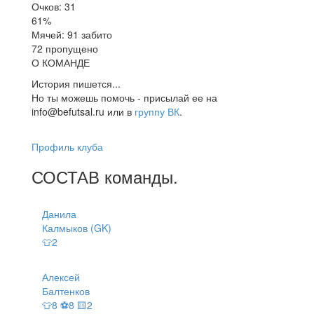
Очков: 31
61%
Мячей: 91 забито
72 пропущено
О КОМАНДЕ
История пишется...
Но ты можешь помочь - присылай ее на
info@befutsal.ru или в
группу ВК
.
Профиль клуба
СОСТАВ
команды
.
Данила
Калмыков (GK)
👕2
Алексей
Балтенков
👕8 ⚽8 🟨2