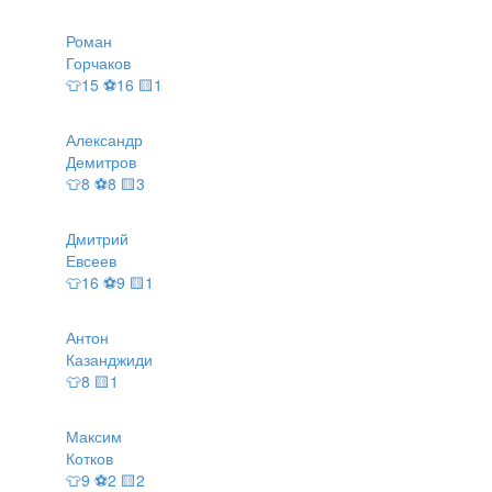
Роман
Горчаков
👕15 ⚽16 🟨1
Александр
Демитров
👕8 ⚽8 🟨3
Дмитрий
Евсеев
👕16 ⚽9 🟨1
Антон
Казанджиди
👕8 🟨1
Максим
Котков
👕9 ⚽2 🟨2