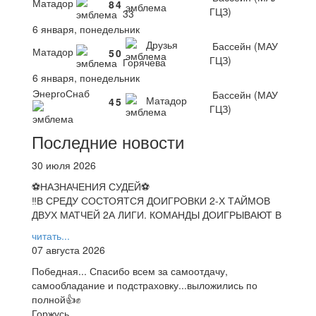
Матадор
8
4
ГЦЗ)
33
6 января, понедельник
Друзья
Бассейн (МАУ
Матадор
5
0
ГЦЗ)
Горячева
6 января, понедельник
ЭнергоСнаб
Бассейн (МАУ
Матадор
4
5
ГЦЗ)
Последние новости
30 июля 2026
⚽НАЗНАЧЕНИЯ СУДЕЙ⚽
‼В СРЕДУ СОСТОЯТСЯ ДОИГРОВКИ 2-Х ТАЙМОВ
ДВУХ МАТЧЕЙ 2А ЛИГИ. КОМАНДЫ ДОИГРЫВАЮТ В
читать...
07 августа 2026
Победная... Спасибо всем за самоотдачу,
самообладание и подстраховку...выложились по
полной👍✊
Горжусь