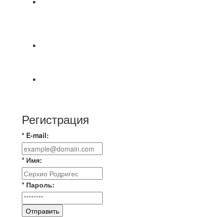
⚽НАЗНАЧЕНИЯ СУДЕЙ⚽ ‼В СРЕДУ
СОСТОЯТСЯ ДОИГРОВКИ 2-Х ТАЙМОВ ДВУХ
МАТЧЕЙ 2А ЛИГИ.
Победная... Спасибо всем за самоотдачу,
самообладание и подстраховку...выложились
📹📹📹 Обзор голов 📹📹📹 Лига 4. Зона "Б". 12
тур. Лето 2026. МФК "Восход" - Ирбис 6:2
Регистрация
* E-mail:
* Имя:
* Пароль:
Отправить