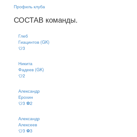
Профиль клуба
СОСТАВ
команды
.
Глеб
Гиацинтов (GK)
👕3
Никита
Фадеев (GK)
👕2
Александр
Ерохин
👕3 ⚽2
Александр
Алексеев
👕3 ⚽3