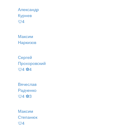
Александр
Курнев
👕4
Максим
Наркизов
Сергей
Прохоровский
👕4 ⚽4
Вячеслав
Радченко
👕4 ⚽3
Максим
Степанюк
👕4