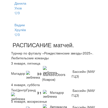
Данила
Ухов
👕3
Вадим
Хрулёв
👕3
РАСПИСАНИЕ
матчей
.
Турнир по футзалу «Рождественские звезды-2025».
Любительские команды
3 января, пятница
Бассейн (МАУ
Матадор
3
0
MarkeevDoors
ГЦЗ)
(Ковров)
4 января, суббота
ТехЦентрГранд
Бассейн (МАУ
Матадор
3
1
ГЦЗ)
5 января, воскресенье
Автомасла
Бассейн (МАУ