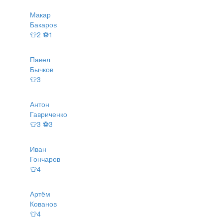
Макар
Бакаров
👕2 ⚽1
Павел
Бычков
👕3
Антон
Гавриченко
👕3 ⚽3
Иван
Гончаров
👕4
Артём
Кованов
👕4