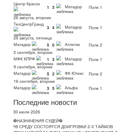
Центр Красок
Матадор
1
3
Поле 1
26 августа, вторник
ТехЦентрГранд
Матадор
3
4
Поле 1
29 августа, пятница
Матадор
Атлетик
5
0
Поле 2
2 сентября, вторник
МФК КПРФ
Матадор
1
3
Поле 1
9 сентября, вторник
Матадор
ФК Ютекс
5
2
Поле 2
16 сентября, вторник
Матадор
Альфа
3
5
Поле 1
Последние новости
30 июля 2026
⚽НАЗНАЧЕНИЯ СУДЕЙ⚽
‼В СРЕДУ СОСТОЯТСЯ ДОИГРОВКИ 2-Х ТАЙМОВ