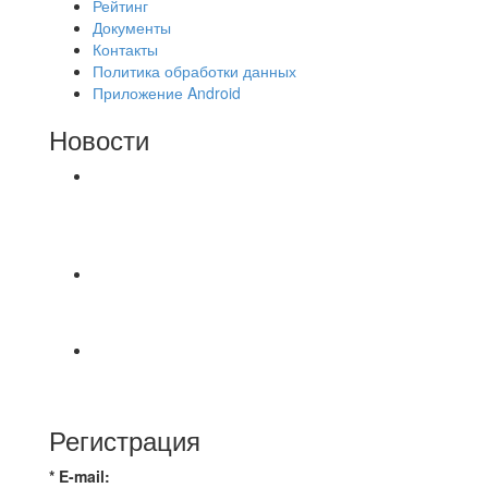
Рейтинг
Документы
Контакты
Политика обработки данных
Приложение Android
Новости
⚽НАЗНАЧЕНИЯ СУДЕЙ⚽ ‼В СРЕДУ
СОСТОЯТСЯ ДОИГРОВКИ 2-Х ТАЙМОВ ДВУХ
МАТЧЕЙ 2А ЛИГИ.
📅 Анонс матчей на пятницу, 7 августа 2026 г.
🎡 Центральный парк культуры и отдыха
Всем доброго времени суток ✌ Лакинский
Комсомолец ищет команду для спарринга по
Регистрация
* E-mail: