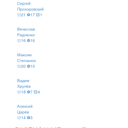
Сергей
Прохоровский
👕21 ⚽17 🟨1
Вячеслав
Радченко
👕16 ⚽16
Максим
Степанюк
👕20 ⚽10
Вадим
Хрулёв
👕18 ⚽7 🟨4
Алексей
Царёв
👕14 ⚽3