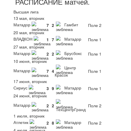
РАСПИСАНИЕ
матчей
.
Высшая лига
13 мая, вторник
Матадор
Гамбит
7
2
Поле 2
20 мая, вторник
ВЛАДКОН
Матадор
1
7
Поле 1
27 мая, вторник
Матадор
Брусбокс
2
2
Поле 1
10 июня, вторник
Центр
Матадор
7
4
Поле 1
Красок
17 июня, вторник
Сириус
Матадор
3
9
Поле 1
24 июня, вторник
Матадор
2
2
Поле 2
ТехЦентрГранд
1 июля, вторник
Атлетик
Матадор
2
8
Поле 2
4 июля, пятница