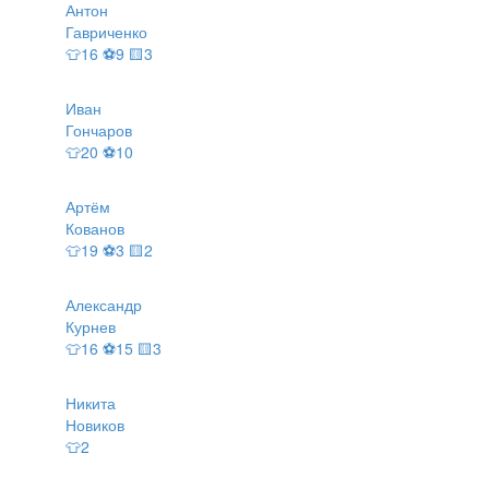
Антон
Гавриченко
👕16 ⚽9 🟨3
Иван
Гончаров
👕20 ⚽10
Артём
Кованов
👕19 ⚽3 🟨2
Александр
Курнев
👕16 ⚽15 🟨3
Никита
Новиков
👕2