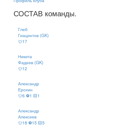
Профиль клуба
СОСТАВ
команды
.
Глеб
Гиацинтов (GK)
👕17
Никита
Фадеев (GK)
👕12
Александр
Ерохин
👕6 ⚽1 🟨1
Александр
Алексеев
👕18 ⚽15 🟨5