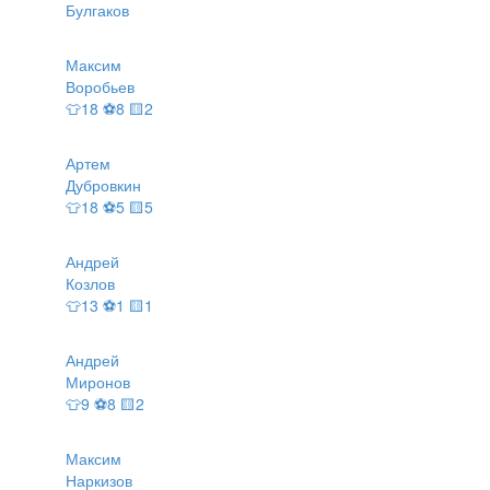
Булгаков
Максим
Воробьев
👕18 ⚽8 🟨2
Артем
Дубровкин
👕18 ⚽5 🟨5
Андрей
Козлов
👕13 ⚽1 🟨1
Андрей
Миронов
👕9 ⚽8 🟨2
Максим
Наркизов