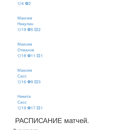
👕4 ⚽2
Максим
Никулин
👕19 ⚽5 🟨2
Максим
Отмахов
👕18 ⚽11 🟨1
Максим
Сасс
👕16 ⚽9 🟨3
Никита
Сасс
👕19 ⚽17 🟨1
РАСПИСАНИЕ
матчей
.
Высшая лига