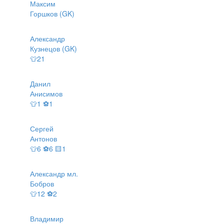
Максим
Горшков (GK)
Александр
Кузнецов (GK)
👕21
Данил
Анисимов
👕1 ⚽1
Сергей
Антонов
👕6 ⚽6 🟨1
Александр мл.
Бобров
👕12 ⚽2
Владимир