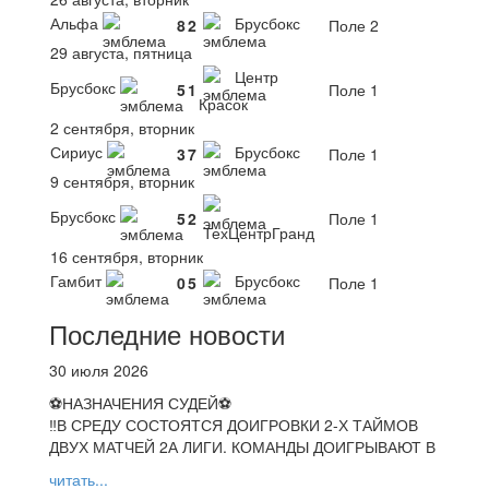
Альфа
Брусбокс
8
2
Поле 2
29 августа, пятница
Центр
Брусбокс
5
1
Поле 1
Красок
2 сентября, вторник
Сириус
Брусбокс
3
7
Поле 1
9 сентября, вторник
Брусбокс
5
2
Поле 1
ТехЦентрГранд
16 сентября, вторник
Гамбит
Брусбокс
0
5
Поле 1
Последние новости
30 июля 2026
⚽НАЗНАЧЕНИЯ СУДЕЙ⚽
‼В СРЕДУ СОСТОЯТСЯ ДОИГРОВКИ 2-Х ТАЙМОВ
ДВУХ МАТЧЕЙ 2А ЛИГИ. КОМАНДЫ ДОИГРЫВАЮТ В
читать...