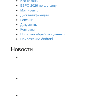
Все сезоны
ЕВРО 2026 по футзалу
Матч-центр
Дисквалификации
Рейтинг
Документы
Контакты
Политика обработки данных
Приложение Android
Новости
⚽НАЗНАЧЕНИЯ СУДЕЙ⚽ ‼В СРЕДУ
СОСТОЯТСЯ ДОИГРОВКИ 2-Х ТАЙМОВ ДВУХ
МАТЧЕЙ 2А ЛИГИ.
📹📹📹 Обзор голов 📹📹📹 Лига 4. Зона "Б". 12
тур. Лето 2026. МФК "Восход" - Ирбис 6:2
⚽️ВИДЕООБЗОР⚽️ «БРУСБОКС» 4️⃣ : 1️⃣
«ТЕХЦЕНТР ГРАНД»