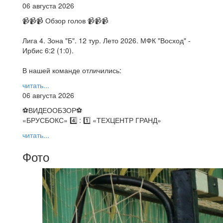
06 августа 2026
📹📹📹 Обзор голов 📹📹📹
Лига 4. Зона "Б". 12 тур. Лето 2026. МФК "Восход" -
Ирбис 6:2 (1:0).
В нашей команде отличились:
читать...
06 августа 2026
⚽️ВИДЕООБЗОР⚽️
«БРУСБОКС» 4️⃣ : 1️⃣ «ТЕХЦЕНТР ГРАНД»
читать...
Фото