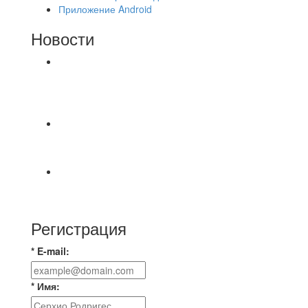
Приложение Android
Новости
⚽НАЗНАЧЕНИЯ СУДЕЙ⚽ ‼В СРЕДУ
СОСТОЯТСЯ ДОИГРОВКИ 2-Х ТАЙМОВ ДВУХ
МАТЧЕЙ 2А ЛИГИ.
🔥🔥🔥Победа 🔥🔥🔥 Доиграли матч против
команды Мономах Итоговый счет
Всем добрый день! В прошлую пятницу после
игры Мечта-Стальпром была оставлен
Регистрация
* E-mail:
* Имя: