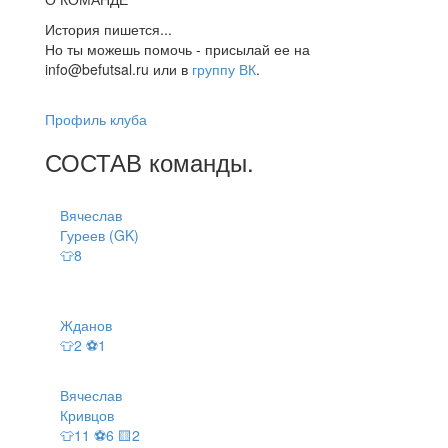
История пишется...
Но ты можешь помочь - присылай ее на
info@befutsal.ru или в
группу ВК
.
Профиль клуба
СОСТАВ
команды
.
Вячеслав
Гуреев (GK)
👕8
Жданов
👕2 ⚽1
Вячеслав
Кривцов
👕11 ⚽6 🟨2