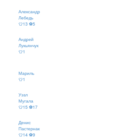
Александр
Лебедь
👕13 ⚽5
Андрей
Лукьянчук
👕1
Мариль
👕1
Уэзл
Мугала
👕15 ⚽17
Денис
Пастернак
👕14 ⚽9