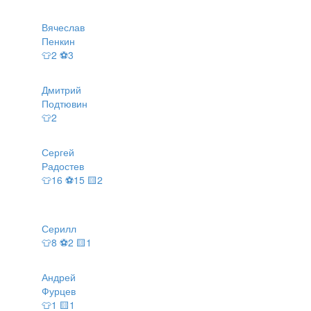
Вячеслав
Пенкин
👕2 ⚽3
Дмитрий
Подтювин
👕2
Сергей
Радостев
👕16 ⚽15 🟨2
Серилл
👕8 ⚽2 🟨1
Андрей
Фурцев
👕1 🟨1