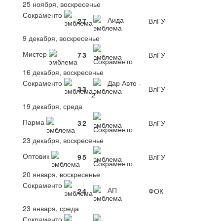
25 ноября, воскресенье
Сокраменто
Аида
2
7
ВлГУ
9 декабря, воскресенье
Мистер
7
3
ВлГУ
Сокраменто
16 декабря, воскресенье
Сокраменто
Дар Авто -
3
3
ВлГУ
2
19 декабря, среда
Парма
3
2
ВлГУ
Сокраменто
23 декабря, воскресенье
Оптовик
9
5
ВлГУ
Сокраменто
20 января, воскресенье
Сокраменто
АП
2
4
ФОК
23 января, среда
Сокраменто