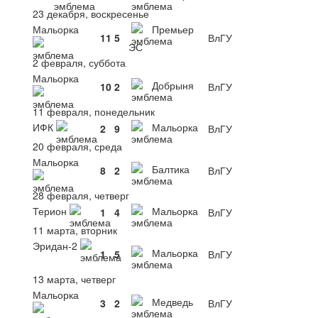
23 декабря, воскресенье
Мальорка
Премьер
11
5
ВлГУ
ЭС
2 февраля, суббота
Мальорка
Добрыня
10
2
ВлГУ
11 февраля, понедельник
ИФК
Мальорка
2
9
ВлГУ
20 февраля, среда
Мальорка
Балтика
8
2
ВлГУ
28 февраля, четверг
Терион
Мальорка
1
4
ВлГУ
11 марта, вторник
Эридан-2
Мальорка
1
5
ВлГУ
13 марта, четверг
Мальорка
Медведь
3
2
ВлГУ