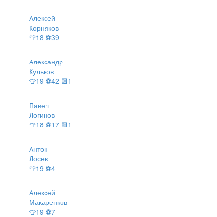
Алексей
Корняков
👕18 ⚽39
Александр
Кульков
👕19 ⚽42 🟨1
Павел
Логинов
👕18 ⚽17 🟨1
Антон
Лосев
👕19 ⚽4
Алексей
Макаренков
👕19 ⚽7