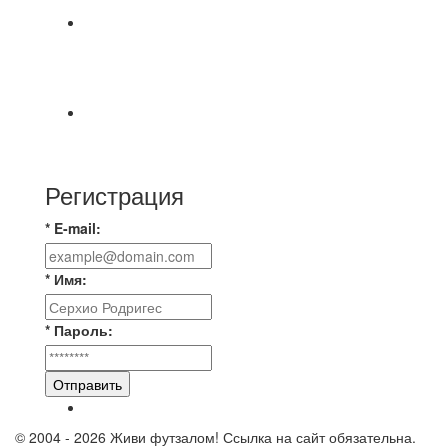
⚽ Первенство Владимира по футзалу. 1-я лига.
06.08.2026 г. УютСтрой - Крафт 0:2 (0:0) 📹
Обзор
Красная Гвардия сыграла в ничью с Камбэком
3:3 Равная игра , много борьбы и
Регистрация
* E-mail:
* Имя:
* Пароль:
Отправить
© 2004 - 2026 Живи футзалом! Ссылка на сайт обязательна.