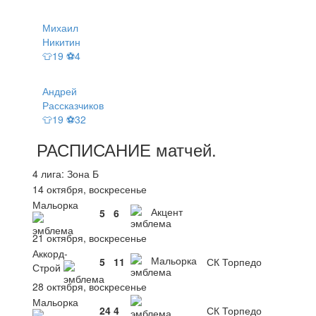
Михаил
Никитин
👕19 ⚽4
Андрей
Рассказчиков
👕19 ⚽32
РАСПИСАНИЕ
матчей
.
4 лига: Зона Б
14 октября, воскресенье
Мальорка
Акцент
5
6
21 октября, воскресенье
Аккорд-
Мальорка
5
11
СК Торпедо
Строй
28 октября, воскресенье
Мальорка
24
4
СК Торпедо