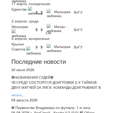
17 марта, понедельник
Единство
Мальорка
3
2
ВлГУ
2 апреля, среда
Мальорка
Милан -
5
3
ВлГУ
СМ
6 апреля, воскресенье
Крылья
Мальорка
3
5
ВлГУ
Советов
Последние новости
30 июля 2026
⚽НАЗНАЧЕНИЯ СУДЕЙ⚽
‼В СРЕДУ СОСТОЯТСЯ ДОИГРОВКИ 2-Х ТАЙМОВ
ДВУХ МАТЧЕЙ 2А ЛИГИ. КОМАНДЫ ДОИГРЫВАЮТ В
читать...
09 августа 2026
⚽ Первенство Владимира по футзалу. 1-я лига.
06.08.2026 г. УютСтрой - Крафт 0:2 (0:0) 📹 Обзор