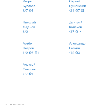
Игорь
Сергей
Буслаев
Бушенский
👕7 ⚽6
👕4 ⚽7 🟨1
Николай
Дмитрий
Жданов
Калачёв
👕2
👕7 ⚽14
Артём
Александр
Петров
Репкин
👕2 ⚽5 🟨1
👕2 ⚽3
Алексей
Соколов
👕7 ⚽1
г. Радужный