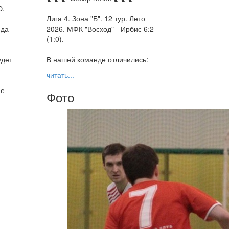
Ю.
Лига 4. Зона "Б". 12 тур. Лето
нда
2026. МФК "Восход" - Ирбис 6:2
(1:0).
удет
В нашей команде отличились:
читать...
не
Фото