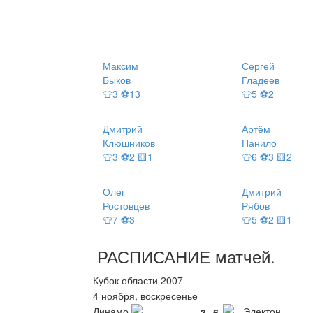
Максим
Сергей
Быков
Гладеев
👕3 ⚽13
👕5 ⚽2
Дмитрий
Артём
Клюшников
Панило
👕3 ⚽2 🟨1
👕6 ⚽3 🟨2
Олег
Дмитрий
Ростовцев
Рябов
👕7 ⚽3
👕5 ⚽2 🟨1
РАСПИСАНИЕ
матчей
.
Кубок области 2007
4 ноября, воскресенье
Динамо
Электон
3
6