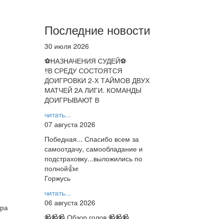
Последние новости
30 июля 2026
⚽НАЗНАЧЕНИЯ СУДЕЙ⚽
‼В СРЕДУ СОСТОЯТСЯ
ДОИГРОВКИ 2-Х ТАЙМОВ ДВУХ
МАТЧЕЙ 2А ЛИГИ. КОМАНДЫ
ДОИГРЫВАЮТ В
читать...
07 августа 2026
Победная... Спасибо всем за
самоотдачу, самообладание и
подстраховку...выложились по
полной👍✊
Горжусь
читать...
06 августа 2026
ира
📹📹📹 Обзор голов 📹📹📹