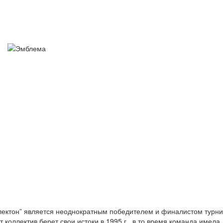
Электон” является неоднократным победителем и финалистом турн
 коллектив берет свои истоки в 1995 г., в то время команда имела