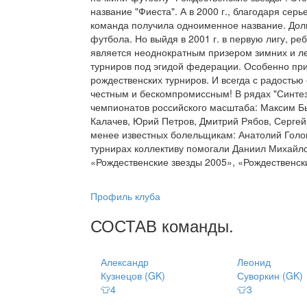
название "Фиеста". А в 2000 г., благодаря се
команда получила одноименное название. Долг
футбола. Но выйдя в 2001 г. в первую лигу, 
является неоднократным призером зимних и ле
турниров под эгидой федерации. Особенно прия
рождественских турниров. И всегда с радостью 
честным и бескомпромиссным! В рядах "Синте
чемпионатов российского масштаба: Максим Бы
Калачев, Юрий Петров, Дмитрий Рябов, Сергей
менее известных болельщикам: Анатолий Голов
турнирах коллективу помогали Даниил Михайло
«Рождественские звезды 2005», «Рождественск
Профиль клуба
СОСТАВ
команды
.
Александр
Леонид
Кузнецов (GK)
Суворкин (GK)
👕4
👕3