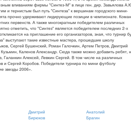
рьезным вливаниям фирмы "Синтез-М" в лице ген. дир. Завьялова А.
им и тернистым был путь "Синтеза" к вершинам городского мини-
ребята прочно удерживают лидирующие позиции в чемпионате. Кома
тних первенств. А также многократным победителем различных
тно отметить, что "Синтез" является победителем последних 2-х
откликается на приглашение его организаторов, зная, что турнир б
за" выступают такие известные мастера, прошедшие школу
ков, Сергей Бушенский, Роман Галочкин, Артем Петров, Дмитрий
 Кузьмин, Каленов Александр. Сюда также можно добавить ребят, 
, Галанкин Алексей, Левкин Сергей. В том числе на различных
в и Сергей Коробов. Победители турнира по мини футболу
ие звезды 2006».
Дмитрий
Анатолий
Бирюков
Брагин