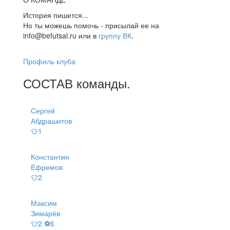
История пишется...
Но ты можешь помочь - присылай ее на
info@befutsal.ru или в
группу ВК
.
Профиль клуба
СОСТАВ
команды
.
Сергей
Абдрашитов
👕1
Константин
Ефремов
👕2
Максим
Зимарёв
👕2 ⚽6