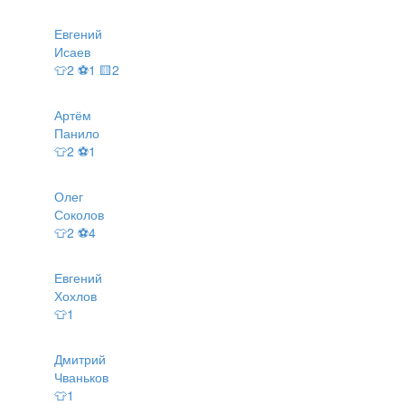
Евгений
Исаев
👕2 ⚽1 🟨2
Артём
Панило
👕2 ⚽1
Олег
Соколов
👕2 ⚽4
Евгений
Хохлов
👕1
Дмитрий
Чваньков
👕1