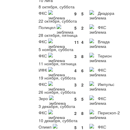
10 лига
8 октября, суббота
ФКС
Диадора
9
5
22 октября, суббота
Полицел
ФКС
5
2
28 октября, пятница
ФКС
Влада
11
4
5 ноября, суббота
ФКС
Терион
3
8
11 ноября, пятница
ИФК
ФКС
4
6
19 ноября, суббота
ФКС
Импульс
3
2
26 ноября, суббота
Зеро
ФКС
5
5
3 декабря, суббота
ФКС
Перископ-2
2
8
10 декабря, суббота
Олимп
ФКС
5
1