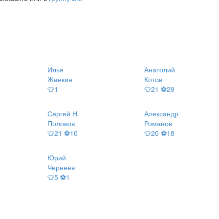
Илья
Анатолий
Жанкин
Котов
👕1
👕21 ⚽29
Сергей Н.
Александр
Половов
Романов
👕21 ⚽10
👕20 ⚽18
Юрий
Чернеев
👕5 ⚽1