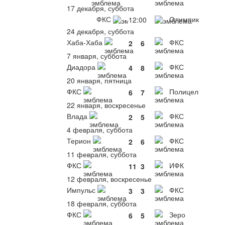
17 декабря, суббота
ФКС
Олимпик
12:00
24 декабря, суббота
Хаба-Хаба
ФКС
2
6
7 января, суббота
Диадора
ФКС
4
8
20 января, пятница
ФКС
Полицел
6
7
22 января, воскресенье
Влада
ФКС
2
5
4 февраля, суббота
Терион
ФКС
2
6
11 февраля, суббота
ФКС
ИФК
11
3
12 февраля, воскресенье
Импульс
ФКС
3
3
18 февраля, суббота
ФКС
Зеро
6
5