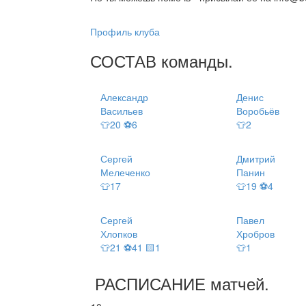
Профиль клуба
СОСТАВ
команды
.
Александр
Денис
Васильев
Воробьёв
👕20 ⚽6
👕2
Сергей
Дмитрий
Мелеченко
Панин
👕17
👕19 ⚽4
Сергей
Павел
Хлопков
Хробров
👕21 ⚽41 🟨1
👕1
РАСПИСАНИЕ
матчей
.