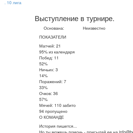
. 10 лига
Выступление
в турнире
.
Основана:
Неизвестно
ПОКАЗАТЕЛИ
Матчей: 21
95% из календаря
Побед: 11
52%
Ничьих: 3
14%
Поражений: 7
33%
Очков: 36
57%
Мячей: 110 забито
94 пропущено
О КОМАНДЕ
История пишется...
Но ты можешь помочь - присылай ее на info@be