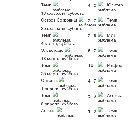
Темп
Юпитер
4
3
18 февраля, суббота
Остров Сокровищ
Темп
2
7
25 февраля, суббота
Темп
МИГ
2
6
4 марта, суббота
Эльдорадо
Темп
5
7
18 марта, суббота
Темп
Рокфор
14
1
25 марта, суббота
Оптовик
Темп
4
7
1 апреля, суббота
Темп
Алексгаз
5
3
8 апреля, суббота
Альянс
Темп
1
3