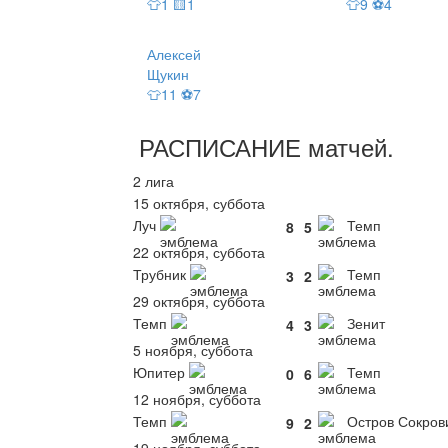
👕1 🟨1
👕9 ⚽4
Алексей
Щукин
👕11 ⚽7
РАСПИСАНИЕ
матчей
.
2 лига
15 октября, суббота
Луч
Темп
8
5
22 октября, суббота
Трубник
Темп
3
2
29 октября, суббота
Темп
Зенит
4
3
5 ноября, суббота
Юпитер
Темп
0
6
12 ноября, суббота
Темп
Остров Сокро
9
2