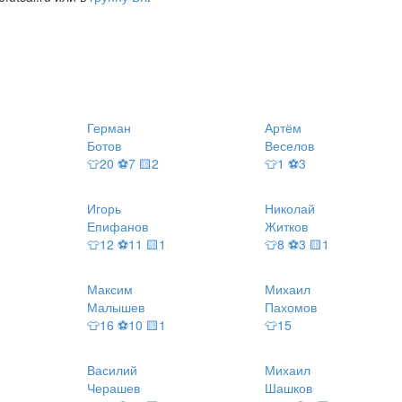
Герман
Артём
Ботов
Веселов
👕20 ⚽7 🟨2
👕1 ⚽3
Игорь
Николай
Епифанов
Житков
👕12 ⚽11 🟨1
👕8 ⚽3 🟨1
Максим
Михаил
Малышев
Пахомов
👕16 ⚽10 🟨1
👕15
Василий
Михаил
Черашев
Шашков