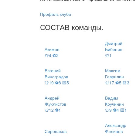
Профиль клуба
СОСТАВ
команды
.
Дмитрий
Акимов
Бибенин
👕4 ⚽2
👕1
Евгений
Максим
Виноградов
Гаврилин
👕19 ⚽8 🟨5
👕17 ⚽5 🟨3
Андрей
Вадим
Жухлистов
Кручинин
👕12 ⚽1
👕9 ⚽4 🟨1
Александр
Серопахов
Филинов