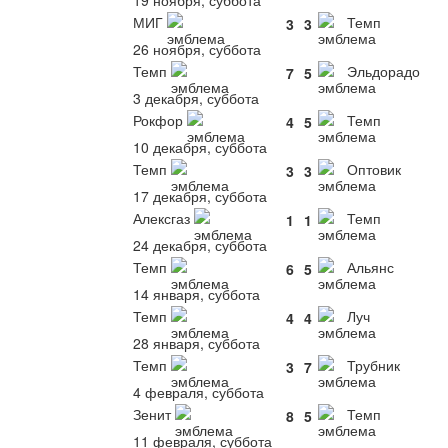
19 ноября, суббота
МИГ
Темп
3
3
26 ноября, суббота
Темп
Эльдорадо
7
5
3 декабря, суббота
Рокфор
Темп
4
5
10 декабря, суббота
Темп
Оптовик
3
3
17 декабря, суббота
Алексгаз
Темп
1
1
24 декабря, суббота
Темп
Альянс
6
5
14 января, суббота
Темп
Луч
4
4
28 января, суббота
Темп
Трубник
3
7
4 февраля, суббота
Зенит
Темп
8
5
11 февраля, суббота