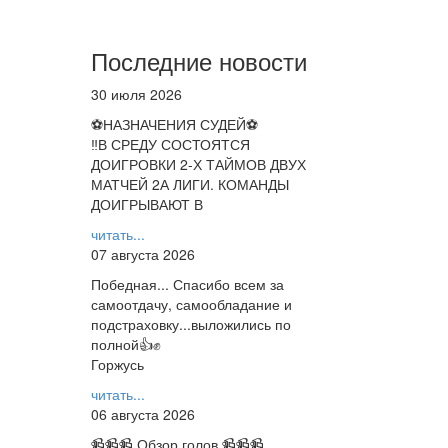
Последние новости
30 июля 2026
⚽НАЗНАЧЕНИЯ СУДЕЙ⚽
‼В СРЕДУ СОСТОЯТСЯ
ДОИГРОВКИ 2-Х ТАЙМОВ ДВУХ
МАТЧЕЙ 2А ЛИГИ. КОМАНДЫ
ДОИГРЫВАЮТ В
читать...
07 августа 2026
Победная... Спасибо всем за
самоотдачу, самообладание и
подстраховку...выложились по
полной👍✊
Горжусь
читать...
06 августа 2026
📹📹📹 Обзор голов 📹📹📹