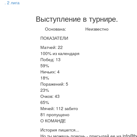
. 2 лига
Выступление
в турнире
.
Основана:
Неизвестно
ПОКАЗАТЕЛИ
Матчей: 22
100% из календаря
Побед: 13
59%
Ничьих: 4
18%
Поражений: 5
23%
Очков: 43
65%
Мячей: 112 забито
81 пропущено
О КОМАНДЕ
История пишется...
Но ты можешь помочь - присылай ее на info@be