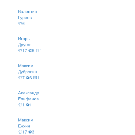
Валентин
Гуреев
👕6
Игорь
Другов
👕17 ⚽5 🟨1
Максим
Дубровин
👕7 ⚽3 🟨1
Александр
Епифанов
👕1 ⚽1
Максим
Ёжкин
👕17 ⚽3