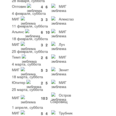
28 января, суббота
Оптовик
МИГ
4
6
4 февраля, суббота
МИГ
Алексгаз
3
3
11 февраля, суббота
Альянс
МИГ
6
10
18 февраля, суббота
МИГ
Луч
3
2
25 февраля, суббота
Темп
МИГ
2
6
4 марта, суббота
МИГ
Зенит
5
3
18 марта, суббота
Юпитер
МИГ
2
5
25 марта, суббота
Остров
МИГ
10
3
Сокровищ
1 апреля, суббота
МИГ
Трубник
5
4