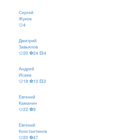
Сергей
Жуков
👕4
Дмитрий
Завьялов
👕20 ⚽24 🟨4
Андрей
Исаев
👕18 ⚽10 🟨2
Евгений
Каманин
👕22 ⚽9
Евгений
Константинов
👕20 ⚽47