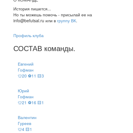
История пишется...
Но ты можешь помочь - присылай ее на
info@befutsal.ru или в
группу ВК
.
Профиль клуба
СОСТАВ
команды
.
Евгений
Гофман
👕20 ⚽11 🟨3
Юрий
Гофман
👕21 ⚽16 🟨1
Валентин
Гуреев
👕4 🟨1