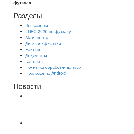
футзала
.
Разделы
Все сезоны
ЕВРО 2026 по футзалу
Матч-центр
Дисквалификации
Рейтинг
Документы
Контакты
Политика обработки данных
Приложение Android
Новости
⚽НАЗНАЧЕНИЯ СУДЕЙ⚽ ‼В СРЕДУ
СОСТОЯТСЯ ДОИГРОВКИ 2-Х ТАЙМОВ ДВУХ
МАТЧЕЙ 2А ЛИГИ.
⚽️ВИДЕООБЗОР⚽️ 4 ЛИГА А «РСК КОМПЛЕКТ»