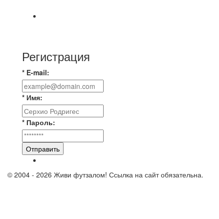
9️⃣ : 6️⃣ «МАЛЬОРКА»
🇷🇺 Дебют в Первенстве России по футболу
среди команд Первой лиги Дмитрий
Регистрация
* E-mail:
* Имя:
* Пароль:
Отправить
© 2004 - 2026 Живи футзалом! Ссылка на сайт обязательна.