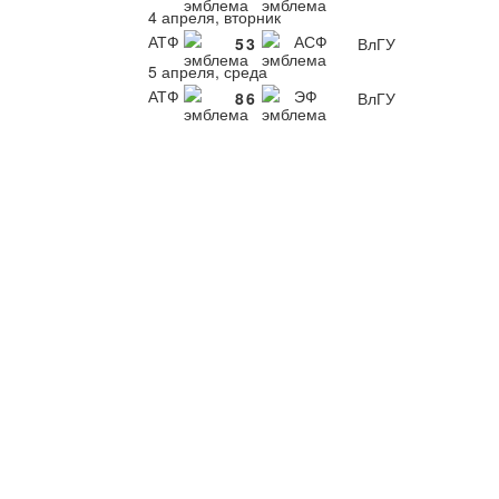
4 апреля, вторник
АТФ
АСФ
5
3
ВлГУ
5 апреля, среда
АТФ
ЭФ
8
6
ВлГУ