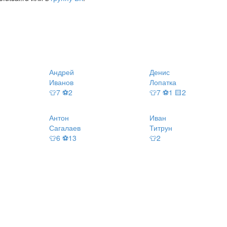
Андрей
Денис
Иванов
Лопатка
👕7 ⚽2
👕7 ⚽1 🟨2
Антон
Иван
Сагалаев
Титрун
👕6 ⚽13
👕2