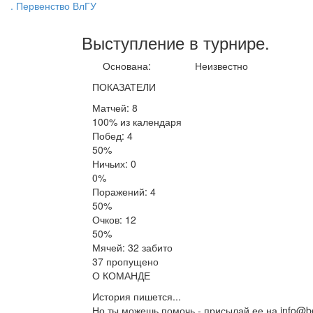
. Первенство ВлГУ
Выступление
в турнире
.
Основана:
Неизвестно
ПОКАЗАТЕЛИ
Матчей: 8
100% из календаря
Побед: 4
50%
Ничьих: 0
0%
Поражений: 4
50%
Очков: 12
50%
Мячей: 32 забито
37 пропущено
О КОМАНДЕ
История пишется...
Но ты можешь помочь - присылай ее на info@be