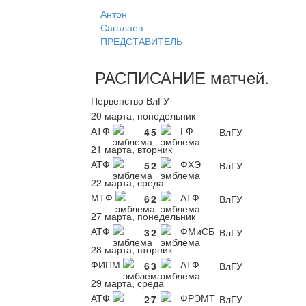
Антон
Сагалаев -
ПРЕДСТАВИТЕЛЬ
РАСПИСАНИЕ
матчей
.
Первенство ВлГУ
20 марта, понедельник
АТФ
ГФ
4
5
ВлГУ
21 марта, вторник
АТФ
ФХЭ
5
2
ВлГУ
22 марта, среда
МТФ
АТФ
6
2
ВлГУ
27 марта, понедельник
АТФ
ФМиСБ
3
2
ВлГУ
28 марта, вторник
ФИПМ
АТФ
6
3
ВлГУ
29 марта, среда
АТФ
ФРЭМТ
2
7
ВлГУ