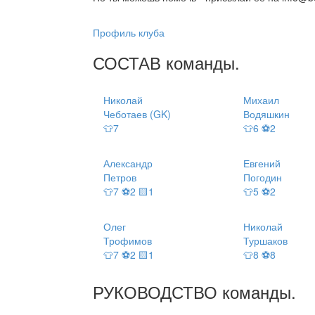
Профиль клуба
СОСТАВ
команды
.
Николай
Михаил
Чеботаев (GK)
Водяшкин
👕7
👕6 ⚽2
Александр
Евгений
Петров
Погодин
👕7 ⚽2 🟨1
👕5 ⚽2
Олег
Николай
Трофимов
Туршаков
👕7 ⚽2 🟨1
👕8 ⚽8
РУКОВОДСТВО
команды
.