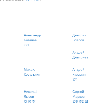
Александр
Дмитрий
Богачёв
Власов
👕1
Андрей
Дмитриев
Михаил
Андрей
Косулькин
Кузьмин
👕1
Николай
Сергей
Лысов
Марков
👕10 ⚽1
👕8 ⚽2 🟨1