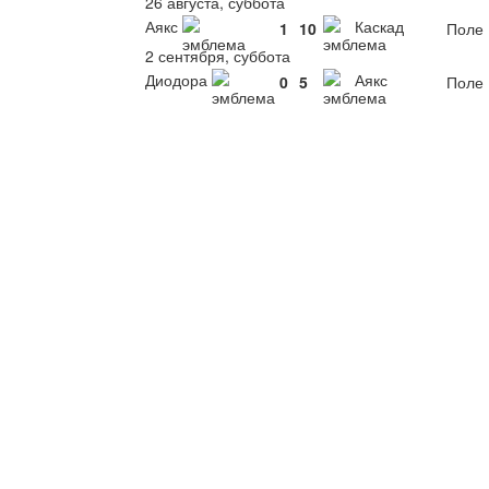
26 августа, суббота
Аякс
Каскад
1
10
Поле 
2 сентября, суббота
Диодора
Аякс
0
5
Поле 