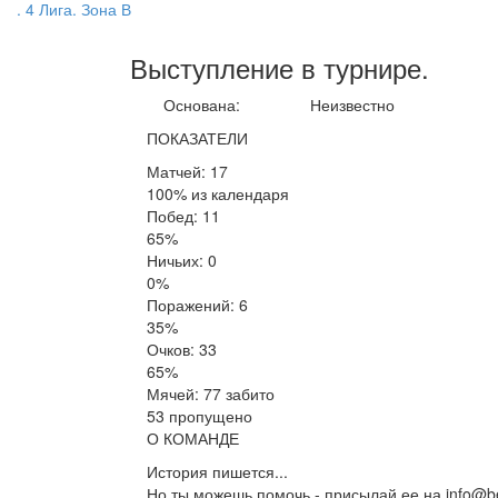
. 4 Лига. Зона В
Выступление
в турнире
.
Основана:
Неизвестно
ПОКАЗАТЕЛИ
Матчей: 17
100% из календаря
Побед: 11
65%
Ничьих: 0
0%
Поражений: 6
35%
Очков: 33
65%
Мячей: 77 забито
53 пропущено
О КОМАНДЕ
История пишется...
Но ты можешь помочь - присылай ее на info@be