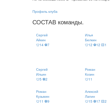
Профиль клуба
СОСТАВ
команды
.
Сергей
Илья
Айкин
Белкин
👕14 ⚽7
👕12 ⚽12 🟨1
Сергей
Роман
Ильин
Козин
👕5 ⚽2
👕11
Роман
Алексей
Кузьмин
Лапин
👕11 ⚽9
👕15 ⚽17 🟨2