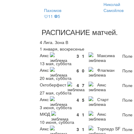
Николай
Пахомов
Самойлов
👕11 ⚽5
РАСПИСАНИЕ
матчей
.
4 Лига. Зона В
1 января, воскресенье
Аякс
Максима
3
1
Поле 
13 мая, суббота
Аякс
Флагман
6
0
Поле 
20 мая, суббота
Октоберфест
Аякс
4
7
Поле 
27 мая, суббота
Аякс
Старт
4
5
Поле 
3 июня, суббота
МЮД
Аякс
4
1
Поле 
10 июня, суббота
Аякс
Торпедо SF
3
1
Поле 