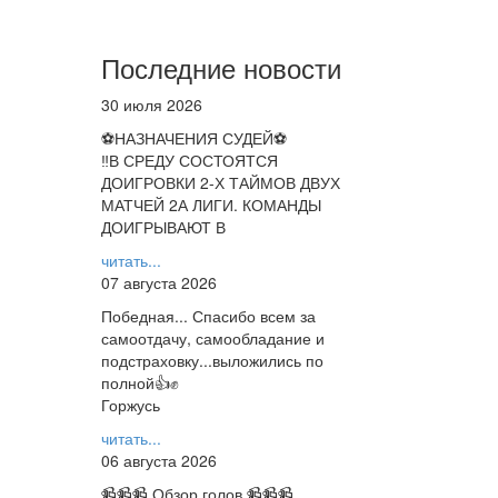
Последние новости
30 июля 2026
⚽НАЗНАЧЕНИЯ СУДЕЙ⚽
‼В СРЕДУ СОСТОЯТСЯ
ДОИГРОВКИ 2-Х ТАЙМОВ ДВУХ
МАТЧЕЙ 2А ЛИГИ. КОМАНДЫ
ДОИГРЫВАЮТ В
читать...
07 августа 2026
Победная... Спасибо всем за
самоотдачу, самообладание и
подстраховку...выложились по
полной👍✊
Горжусь
читать...
06 августа 2026
📹📹📹 Обзор голов 📹📹📹