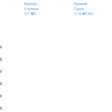
Максим
Евгений
Стрижов
Суров
👕7 ⚽5
👕10 ⚽7 🟨1
Б
В
В
В
В
В