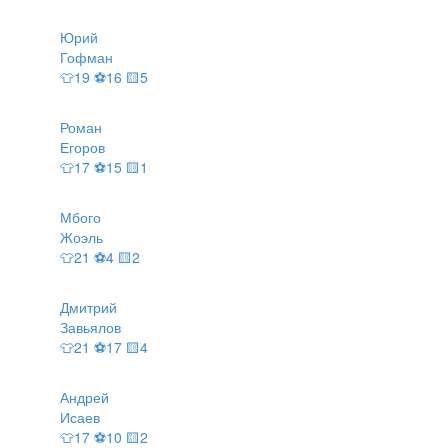
Юрий
Гофман
👕19 ⚽16 🟨5
Роман
Егоров
👕17 ⚽15 🟨1
Мбого
Жоэль
👕21 ⚽4 🟨2
Дмитрий
Завьялов
👕21 ⚽17 🟨4
Андрей
Исаев
👕17 ⚽10 🟨2