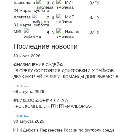
Барселона
МИГ
3
8
ВлГУ
24 марта, суббота
Алексгаз
МИГ
7
5
ВлГУ
31 марта, суббота
МИГ
Изолан
4
9
ВлГУ
Последние новости
30 июля 2026
⚽НАЗНАЧЕНИЯ СУДЕЙ⚽
‼В СРЕДУ СОСТОЯТСЯ ДОИГРОВКИ 2-Х ТАЙМОВ
ДВУХ МАТЧЕЙ 2А ЛИГИ. КОМАНДЫ ДОИГРЫВАЮТ В
читать...
09 августа 2026
⚽️ВИДЕООБЗОР⚽️ 4 ЛИГА А
«РСК КОМПЛЕКТ» 9️⃣ : 6️⃣ «МАЛЬОРКА»
читать...
08 августа 2026
🇷🇺 Дебют в Первенстве России по футболу среди