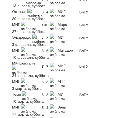
13 января, суббота
Оптовик
МИГ
3
4
ВлГУ
20 января, суббота
МИГ
Марс
10
0
ВлГУ
27 января, суббота
Эльдорадо
МИГ
7
5
ВлГУ
3 февраля, суббота
МИГ
Матадор
3
6
ВлГУ
10 февраля, суббота
МК-Кристалл
МИГ
7
7
ВлГУ
24 февраля, суббота
МИГ
АП-1
6
3
3 марта, суббота
Темп
МИГ
6
3
ВлГУ
10 марта, суббота
МИГ
Зенит
5
4
17 марта, суббота