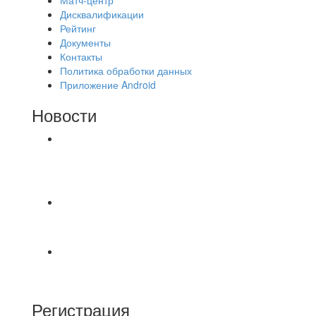
Дисквалификации
Рейтинг
Документы
Контакты
Политика обработки данных
Приложение Android
Новости
⚽НАЗНАЧЕНИЯ СУДЕЙ⚽ ‼В СРЕДУ
СОСТОЯТСЯ ДОИГРОВКИ 2-Х ТАЙМОВ ДВУХ
МАТЧЕЙ 2А ЛИГИ.
⚽️ВИДЕООБЗОР⚽️ 4 ЛИГА А «РСК КОМПЛЕКТ»
9️⃣ : 6️⃣ «МАЛЬОРКА»
🇷🇺 Дебют в Первенстве России по футболу
среди команд Первой лиги Дмитрий
Регистрация