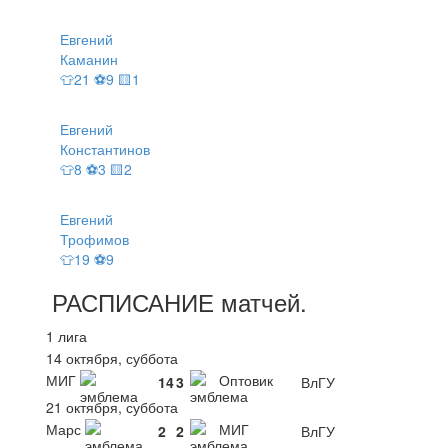
Евгений
Каманин
👕21 ⚽9 🟨1
Евгений
Константинов
👕8 ⚽3 🟨2
Евгений
Трофимов
👕19 ⚽9
РАСПИСАНИЕ
матчей
.
1 лига
14 октября, суббота
МИГ
Оптовик
14
3
ВлГУ
21 октября, суббота
Марс
МИГ
2
2
ВлГУ