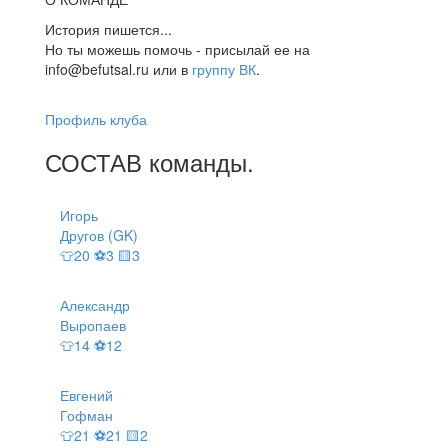
История пишется...
Но ты можешь помочь - присылай ее на
info@befutsal.ru или в
группу ВК
.
Профиль клуба
СОСТАВ
команды
.
Игорь
Другов (GK)
👕20 ⚽3 🟨3
Александр
Выропаев
👕14 ⚽12
Евгений
Гофман
👕21 ⚽21 🟨2