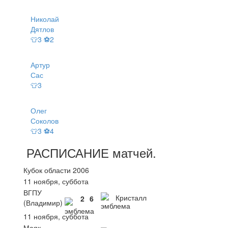
Николай
Дятлов
👕3 ⚽2
Артур
Сас
👕3
Олег
Соколов
👕3 ⚽4
РАСПИСАНИЕ
матчей
.
Кубок области 2006
11 ноября, суббота
ВГПУ
Кристалл
2
6
(Владимир)
11 ноября, суббота
Маяк