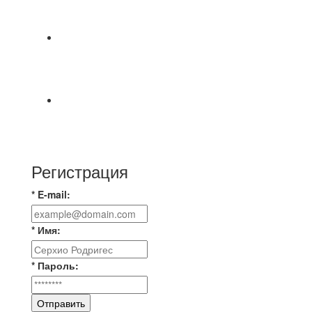
СОСТОЯТСЯ ДОИГРОВКИ 2-Х ТАЙМОВ ДВУХ
МАТЧЕЙ 2А ЛИГИ.
8.08 на поле был оставлен мяч Demix На
турнире На мяче маркером написано Д.Н.
Просьба
⚽ Первенство Владимира по футзалу. 3-я лига.
Зона А. 07.08.2026 г. Транснефть - IZBA 1:2
(1:2)
Регистрация
* E-mail:
* Имя:
* Пароль:
Отправить