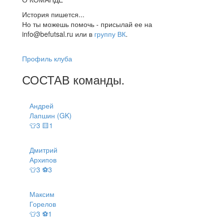
История пишется...
Но ты можешь помочь - присылай ее на
info@befutsal.ru или в
группу ВК
.
Профиль клуба
СОСТАВ
команды
.
Андрей
Лапшин (GK)
👕3 🟨1
Дмитрий
Архипов
👕3 ⚽3
Максим
Горелов
👕3 ⚽1