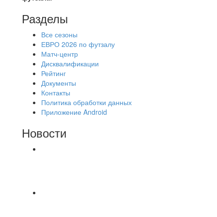
Разделы
Все сезоны
ЕВРО 2026 по футзалу
Матч-центр
Дисквалификации
Рейтинг
Документы
Контакты
Политика обработки данных
Приложение Android
Новости
⚽НАЗНАЧЕНИЯ СУДЕЙ⚽ ‼В СРЕДУ
СОСТОЯТСЯ ДОИГРОВКИ 2-Х ТАЙМОВ ДВУХ
МАТЧЕЙ 2А ЛИГИ.
⚽️Размер 7.5 цена в личку, [id234532780|Kirill
Bunkovskiy].