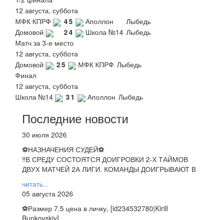
12 августа, суббота
МФК КПРФ
4
5
Аполлон
Лыбедь
Домовой
2
4
Школа №14
Лыбедь
Матч за 3-е место
12 августа, суббота
Домовой
2
5
МФК КПРФ
Лыбедь
Финал
12 августа, суббота
Школа №14
3
1
Аполлон
Лыбедь
Последние новости
30 июля 2026
⚽НАЗНАЧЕНИЯ СУДЕЙ⚽
‼В СРЕДУ СОСТОЯТСЯ ДОИГРОВКИ 2-Х ТАЙМОВ
ДВУХ МАТЧЕЙ 2А ЛИГИ. КОМАНДЫ ДОИГРЫВАЮТ В
читать...
05 августа 2026
⚽️Размер 7.5 цена в личку, [id234532780|Kirill
Bunkovskiy].