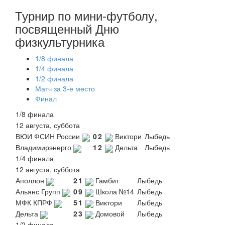
Турнир по мини-футболу,
посвященный Дню
физкультурника
1/8 финала
1/4 финала
1/2 финала
Матч за 3-е место
Финал
1/8 финала
12 августа, суббота
ВЮИ ФСИН России
0
2
Виктори
Лыбедь
Владимирэнерго
1
2
Дельта
Лыбедь
1/4 финала
12 августа, суббота
Аполлон
2
1
Гамбит
Лыбедь
Альянс Групп
0
9
Школа №14
Лыбедь
МФК КПРФ
5
1
Виктори
Лыбедь
Дельта
2
3
Домовой
Лыбедь
1/2 финала