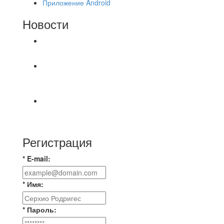
Приложение Android
Новости
⚽НАЗНАЧЕНИЯ СУДЕЙ⚽
Продолжаем про итоги соревнований по
футзалу.⚽️ Результаты распределились
⚽🔊ОФИЦИАЛЬНО🔊⚽ 📆7 августа в Москве
прошла очередная отчётно-выборная
Регистрация
* E-mail:
* Имя:
* Пароль: