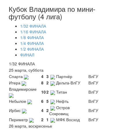
Кубок Владимира по мини-
футболу (4 лига)
1/32 ФИНАЛА
1/16 ФИНАЛА
1/8 ФИНАЛА
1/4 ФИНАЛА
1/2 ФИНАЛА
ФИНАЛ
1/32 ФИНАЛА
25 марта, суббота
Спарта
4
3
Партнёр
ВлГУ
Итера
8
2
Дельта-ВлГУ
ВлГУ
Владимирские
10
2
Титан
ВлГУ
Небылое
6
5
Нефть
ВлГУ
Остров
Ирбис
4
2
ВлГУ
Сокровищ
Периметр
2
1
МФК Восход
ВлГУ
26 марта, воскресенье