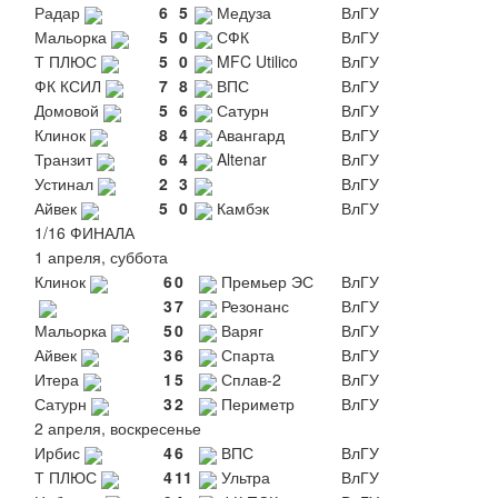
Радар
6
5
Медуза
ВлГУ
Мальорка
5
0
СФК
ВлГУ
Т ПЛЮС
5
0
MFC Utilico
ВлГУ
ФК КСИЛ
7
8
ВПС
ВлГУ
Домовой
5
6
Сатурн
ВлГУ
Клинок
8
4
Авангард
ВлГУ
Транзит
6
4
Altenar
ВлГУ
Устинал
2
3
ВлГУ
Айвек
5
0
Камбэк
ВлГУ
1/16 ФИНАЛА
1 апреля, суббота
Клинок
6
0
Премьер ЭС
ВлГУ
3
7
Резонанс
ВлГУ
Мальорка
5
0
Варяг
ВлГУ
Айвек
3
6
Спарта
ВлГУ
Итера
1
5
Сплав-2
ВлГУ
Сатурн
3
2
Периметр
ВлГУ
2 апреля, воскресенье
Ирбис
4
6
ВПС
ВлГУ
Т ПЛЮС
4
11
Ультра
ВлГУ