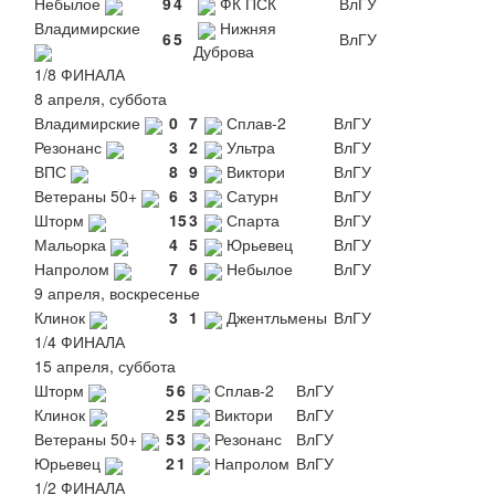
Небылое
9
4
ФК ПСК
ВлГУ
Владимирские
Нижняя
6
5
ВлГУ
Дуброва
1/8 ФИНАЛА
8 апреля, суббота
Владимирские
0
7
Сплав-2
ВлГУ
Резонанс
3
2
Ультра
ВлГУ
ВПС
8
9
Виктори
ВлГУ
Ветераны 50+
6
3
Сатурн
ВлГУ
Шторм
15
3
Спарта
ВлГУ
Мальорка
4
5
Юрьевец
ВлГУ
Напролом
7
6
Небылое
ВлГУ
9 апреля, воскресенье
Клинок
3
1
Джентльмены
ВлГУ
1/4 ФИНАЛА
15 апреля, суббота
Шторм
5
6
Сплав-2
ВлГУ
Клинок
2
5
Виктори
ВлГУ
Ветераны 50+
5
3
Резонанс
ВлГУ
Юрьевец
2
1
Напролом
ВлГУ
1/2 ФИНАЛА