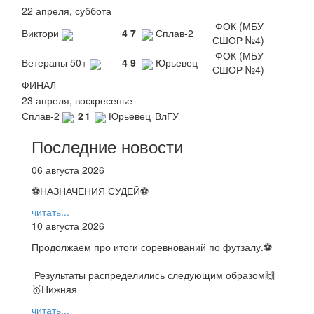
22 апреля, суббота
ФОК (МБУ
Виктори
4
7
Сплав-2
СШОР №4)
ФОК (МБУ
Ветераны 50+
4
9
Юрьевец
СШОР №4)
ФИНАЛ
23 апреля, воскресенье
Сплав-2
2
1
Юрьевец
ВлГУ
Последние новости
06 августа 2026
⚽НАЗНАЧЕНИЯ СУДЕЙ⚽
читать...
10 августа 2026
Продолжаем про итоги соревнований по футзалу.⚽️
Результаты распределились следующим образом🙌
🥇Нижняя
читать...