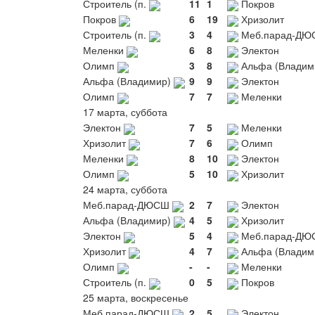
Строитель (п.
11
1
Покров
Покров
6
19
Хризолит
Строитель (п.
3
4
Меб.парад-ДЮ
Меленки
6
8
Электон
Олимп
3
8
Альфа (Владим
Альфа (Владимир)
9
9
Электон
Олимп
7
7
Меленки
17 марта, суббота
Электон
7
5
Меленки
Хризолит
7
6
Олимп
Меленки
8
10
Электон
Олимп
5
10
Хризолит
24 марта, суббота
Меб.парад-ДЮСШ
2
7
Электон
Альфа (Владимир)
4
5
Хризолит
Электон
5
4
Меб.парад-ДЮ
Хризолит
4
7
Альфа (Владим
Олимп
-
-
Меленки
Строитель (п.
0
5
Покров
25 марта, воскресенье
Меб.парад-ДЮСШ
2
5
Электон