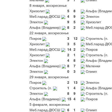
8 января, воскресенье
Хризолит
5
8
Альфа (Владим
Меб.парад-ДЮСШ
4
9
Электон
Электон
9
5
Хризолит
Альфа (Владимир)
8
2
Меб.парад-ДЮ
22 января, воскресенье
Покров
3
12
Строитель (п.
Хризолит
3
5
Меб.парад-ДЮ
Меб.парад-ДЮСШ
14
2
Покров
Хризолит
2
1
Строитель (п.
Электон
4
8
Альфа (Владим
Альфа (Владимир)
8
7
Меленки
Электон
0
3
Олимп
29 января, воскресенье
Покров
2
13
Электон
Строитель (п.
1
4
Альфа (Владим
Электон
8
9
Строитель (п.
Альфа (Владимир)
15
4
Покров
5 февраля, воскресенье
Меб.парад-ДЮСШ
6
1
Олимп