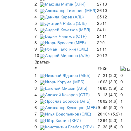
2
Максим Митин (ХРИ)
27
13
3
Александр Тимонин (МЕЛ)
26
10
4
Данила Карев (АЛЬ)
25
12
5
Дмитрий Рябов (ЭЛЕ)
25
11
6
Андрей Кочетков (МЕЛ)
24
11
7
Вадим Чиняков (СТР)
24
11
8
Игорь Буслаев (МЕБ)
22
9
9
Роман Галочкин (ЭЛЕ)
21
11
10
Андрей Миронов (АЛЬ)
20
12
Вратари
#
👕
⚽
1
Николай Жданов (МЕБ)
7
21 (3.0)
0
2
Игорь Корума (МЕБ)
16
63 (3.9)
0
3
Евгений Мишин (АЛЬ)
16
63 (3.9)
2
4
Алексей Кокарев (СТР)
3
13 (4.3)
0
5
Ярослав Борисов (АЛЬ)
18
82 (4.6)
1
6
Александр Кузнецов (МЕБ)
9
45 (5.0)
0
7
Илья Водопьянов (ЭЛЕ)
20
104 (5.2)
1
8
Пётр Костин (ХРИ)
12
64 (5.3)
1
9
Константин Глебов (ХРИ)
7
38 (5.4)
0