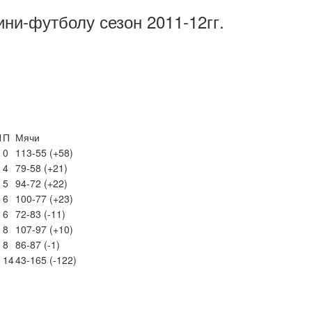
ини-футболу сезон 2011-12гг.
Н
П
Мячи
0
113-55 (+58)
4
79-58 (+21)
5
94-72 (+22)
6
100-77 (+23)
6
72-83 (-11)
8
107-97 (+10)
8
86-87 (-1)
14
43-165 (-122)