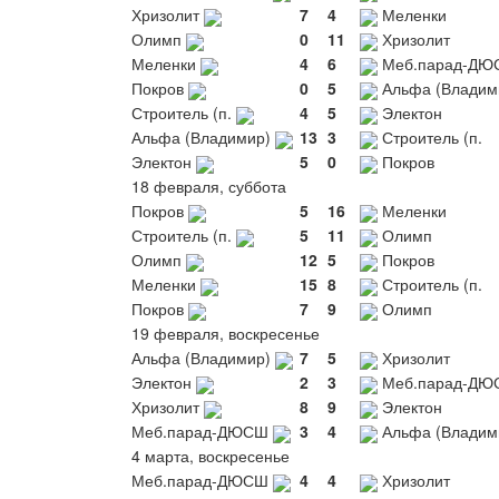
Хризолит
7
4
Меленки
Олимп
0
11
Хризолит
Меленки
4
6
Меб.парад-ДЮ
Покров
0
5
Альфа (Владим
Строитель (п.
4
5
Электон
Альфа (Владимир)
13
3
Строитель (п.
Электон
5
0
Покров
18 февраля, суббота
Покров
5
16
Меленки
Строитель (п.
5
11
Олимп
Олимп
12
5
Покров
Меленки
15
8
Строитель (п.
Покров
7
9
Олимп
19 февраля, воскресенье
Альфа (Владимир)
7
5
Хризолит
Электон
2
3
Меб.парад-ДЮ
Хризолит
8
9
Электон
Меб.парад-ДЮСШ
3
4
Альфа (Владим
4 марта, воскресенье
Меб.парад-ДЮСШ
4
4
Хризолит