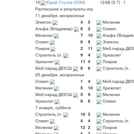
10
Юрий Стулов (ОЛИ)
12
68 (5.7)
1
Расписание и результаты игр
11 декабря, воскресенье
Электон
4
5
Меленки
Альфа (Владимир)
6
2
Олимп
Меленки
7
10
Альфа (Владим
Олимп
6
9
Электон
Покров
2
11
Меб.парад-ДЮ
Строитель (п.
9
4
Хризолит
Хризолит
11
4
Покров
Меб.парад-ДЮСШ
8
6
Строитель (п.
25 декабря, воскресенье
Олимп
1
4
Меб.парад-ДЮ
Меленки
5
10
Хризолит
Меб.парад-ДЮСШ
5
9
Меленки
Хризолит
6
6
Олимп
7 января, суббота
Строитель (п.
10
5
Меленки
Олимп
4
4
Строитель (п.
Меленки
12
2
Покров
Меленки
5
7
Олимп