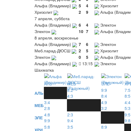
Альфа (Владимир)
5
4
Хризолит
Хризолит
2
9
Альфа (Владим
7 апреля, суббота
Альфа (Владимир)
6
4
Электон
Электон
10
7
Альфа (Владим
8 апреля, воскресенье
Альфа (Владимир)
7
6
Электон
Меб.парад-ДЮСШ
2
5
Хризолит
Электон
0
5
Альфа (Владим
Альфа (Владимир)
13:15
Электон
Шахматка
АЛЬ
МЕБ
ЭЛЕ
ХР
8:2
9:9
7:5
АЛЬ
4:3
8:4
8:5
3:4
4:9
4:4
МЕБ
2:8
3:2
5:3
4:8
2:3
9:5
ЭЛЕ
9:9
9:4
9:8
5:8
3:5
8:9
ХРИ