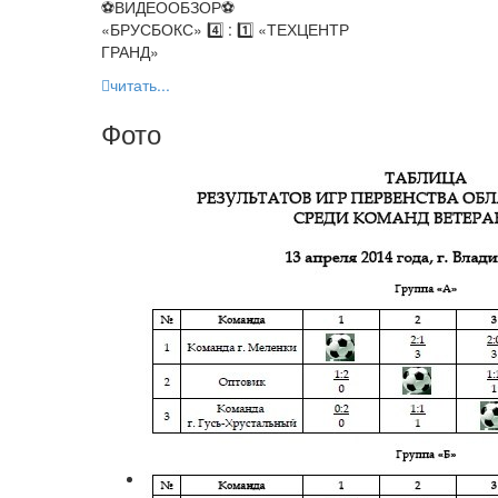
⚽️ВИДЕООБЗОР⚽️
«БРУСБОКС» 4️⃣ : 1️⃣ «ТЕХЦЕНТР
ГРАНД»
читать...
Фото