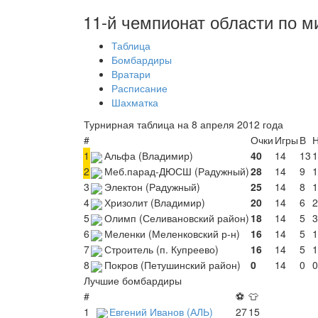
11-й чемпионат области по м
Таблица
Бомбардиры
Вратари
Расписание
Шахматка
Турнирная таблица на 8 апреля 2012 года
#
Очки
Игры
В
1
Альфа (Владимир)
40
14
13
1
2
Меб.парад-ДЮСШ (Радужный)
28
14
9
1
3
Электон (Радужный)
25
14
8
1
4
Хризолит (Владимир)
20
14
6
2
5
Олимп (Селивановский район)
18
14
5
3
6
Меленки (Меленковский р-н)
16
14
5
1
7
Строитель (п. Купреево)
16
14
5
1
8
Покров (Петушинский район)
0
14
0
0
Лучшие бомбардиры
#
⚽
👕
1
Евгений Иванов (АЛЬ)
27
15