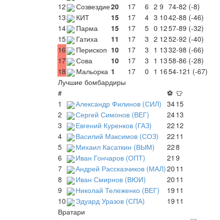
12
Созвездие
20
17
6
2
9
74-82 (-8)
13
КИТ
15
17
4
3
10
42-88 (-46)
14
Парма
15
17
5
0
12
57-89 (-32)
15
Гатиха
11
17
3
2
12
52-92 (-40)
16
Перископ
10
17
3
1
13
32-98 (-66)
17
Сова
10
17
3
1
13
58-86 (-28)
18
Мальорка
1
17
0
1
16
54-121 (-67)
Лучшие бомбардиры
#
⚽
👕
1
Александр Филинов (СИЛ)
34
15
2
Сергей Симонов (ВЕГ)
24
13
3
Евгений Куренков (ГАЗ)
22
12
4
Василий Максимов (СОЗ)
22
11
5
Михаил Касаткин (ВЫМ)
22
8
6
Иван Гончаров (ОПТ)
21
9
7
Андрей Рассказчиков (МАЛ)
20
11
8
Иван Смирнов (ВЮИ)
20
11
9
Николай Тележенко (ВЕГ)
19
11
10
Эдуард Уразов (СПА)
19
11
Вратари