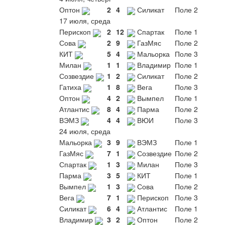
Оптон
2
4
Силикат
Поле 2
17 июля, среда
Перископ
2
12
Спартак
Поле 1
Сова
2
9
ГазМяс
Поле 2
КИТ
5
4
Мальорка
Поле 3
Милан
1
1
Владимир
Поле 1
Созвездие
1
2
Силикат
Поле 2
Гатиха
1
8
Вега
Поле 3
Оптон
4
2
Вымпел
Поле 1
Атлантис
8
4
Парма
Поле 2
ВЭМЗ
4
4
ВЮИ
Поле 3
24 июля, среда
Мальорка
3
9
ВЭМЗ
Поле 1
ГазМяс
7
1
Созвездие
Поле 2
Спартак
1
3
Милан
Поле 3
Парма
3
5
КИТ
Поле 1
Вымпел
1
3
Сова
Поле 2
Вега
7
1
Перископ
Поле 3
Силикат
6
4
Атлантис
Поле 1
Владимир
3
2
Оптон
Поле 2