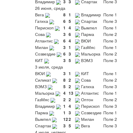
Владимир
3
3
Спартак
Поле 3
26 июня, среда
Вега
8
1
Владимир
Поле 1
Гатиха
6
5
Спартак
Поле 3
Перископ
1
4
Вымпел
Поле 1
Сова
3
6
Парма
Поле 2
Атлантис
6
4
ВЮИ
Поле 3
Милан
3
1
ГазМяс
Поле 1
Созвездие
6
3
Мальорка
Поле 2
КИТ
3
5
ВЭМЗ
Поле 3
3 июля, среда
ВЮИ
3
1
КИТ
Поле 1
Силикат
8
2
Сова
Поле 2
ВЭМЗ
5
2
Гатиха
Поле 3
Мальорка
4
13
Атлантис
Поле 1
ГазМяс
2
2
Оптон
Поле 2
Владимир
1
4
Перископ
Поле 3
Парма
1
3
Созвездие
Поле 1
Вымпел
12
2
Милан
Поле 2
Спартак
3
5
Вега
Поле 3
4 июля, четверг