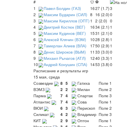
#
👕
⚽
1
Павел Болдин (ГАЗ)
16
27 (1.7)
3
2
Максим Бударин (СИЛ)
8
16 (2.0)
0
3
Максим Кириллов (ОПТ)
1
2 (2.0)
0
4
Дмитрий Костюк (ВЕГ)
16
34 (2.1)
1
5
Максим Кудинов (ВЕГ)
15
31 (2.1)
0
6
Алексей Клячин (ВЭМ)
10
28 (2.8)
1
7
Тамерлан Алиев (ВЛА)
17
50 (2.9)
1
8
Денис Широков (ВЫМ)
11
33 (3.0)
0
9
Михаил Рычагов (АТЛ)
12
40 (3.3)
1
10
Андрей Конушин (СПА)
14
53 (3.8)
0
Расписание и результаты игр
15 мая, среда
Созвездие
8
5
Гатиха
Поле 1
ВЭМЗ
2
2
Милан
Поле 2
Парма
7
4
Спартак
Поле 3
Атлантис
7
4
Сова
Поле 1
ВЮИ
6
3
Перископ
Поле 2
Силикат
4
2
Владимир
Поле 3
КИТ
2
9
Оптон
Поле 1
Мальорка
3
6
Вега
Поле 2