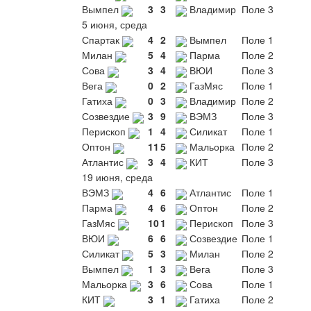
Вымпел
3
3
Владимир
Поле 3
5 июня, среда
Спартак
4
2
Вымпел
Поле 1
Милан
5
4
Парма
Поле 2
Сова
3
4
ВЮИ
Поле 3
Вега
0
2
ГазМяс
Поле 1
Гатиха
0
3
Владимир
Поле 2
Созвездие
3
9
ВЭМЗ
Поле 3
Перископ
1
4
Силикат
Поле 1
Оптон
11
5
Мальорка
Поле 2
Атлантис
3
4
КИТ
Поле 3
19 июня, среда
ВЭМЗ
4
6
Атлантис
Поле 1
Парма
4
6
Оптон
Поле 2
ГазМяс
10
1
Перископ
Поле 3
ВЮИ
6
6
Созвездие
Поле 1
Силикат
5
3
Милан
Поле 2
Вымпел
1
3
Вега
Поле 3
Мальорка
3
6
Сова
Поле 1
КИТ
3
1
Гатиха
Поле 2