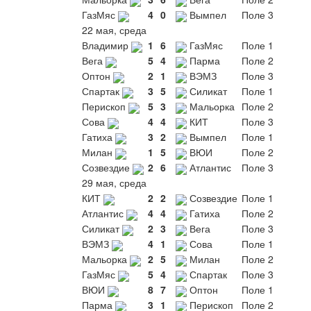
ГазМяс
4
0
Вымпел
Поле 3
22 мая, среда
Владимир
1
6
ГазМяс
Поле 1
Вега
5
4
Парма
Поле 2
Оптон
2
1
ВЭМЗ
Поле 3
Спартак
3
5
Силикат
Поле 1
Перископ
5
3
Мальорка
Поле 2
Сова
4
4
КИТ
Поле 3
Гатиха
3
2
Вымпел
Поле 1
Милан
1
5
ВЮИ
Поле 2
Созвездие
2
6
Атлантис
Поле 3
29 мая, среда
КИТ
2
2
Созвездие
Поле 1
Атлантис
4
4
Гатиха
Поле 2
Силикат
2
3
Вега
Поле 3
ВЭМЗ
4
1
Сова
Поле 1
Мальорка
2
5
Милан
Поле 2
ГазМяс
5
4
Спартак
Поле 3
ВЮИ
8
7
Оптон
Поле 1
Парма
3
1
Перископ
Поле 2