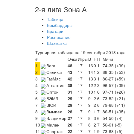
2-я лига Зона А
Таблица
Бомбардиры
Вратари
Расписание
Шахматка
Турнирная таблица на 19 сентября 2013 года
#
Очки
Игры
В
Н
П
Мячи
1
Вега
48
17
16
0
1
74-35 (+39)
2
Силикат
43
17
14
1
2
88-35 (+53)
3
ГазМяс
42
17
13
3
1
86-27 (+59)
4
Атлантис
38
17
12
2
3
96-57 (+39)
5
Оптон
31
17
10
1
6
97-71 (+26)
6
ВЭМЗ
29
17
9
2
6
73-52 (+21)
7
ВЮИ
29
17
9
2
6
79-68 (+11)
8
Вымпел
28
17
9
1
7
86-51 (+35)
9
Владимир
27
17
8
3
6
54-50 (+4)
10
Милан
26
17
8
2
7
56-61 (-5)
11
Спартак
22
17
7
1
9
73-68 (+5)