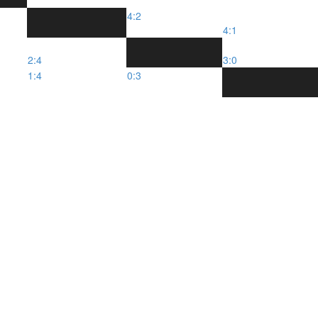
4:2
4:1
2:4
3:0
1:4
0:3