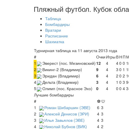
Пляжный футбол. Кубок обла
Таблица
Бомбардиры
Вратари
Расписание
Шахматка
Турнирная таблица на 11 августа 2013 года
#
Очки
Игры
В
Н
П
М
1
Эверест (пос. Мезиновский)
12
4
4
0
0
1
2
Викинг-2 (Владимир)
9
4
3
0
1
1
3
Эридан (Владимир)
6
4
2
0
2
1
4
Дельта (Владимир)
3
4
1
0
3
9
5
Олимп (пос. Красное Эхо)
0
4
0
0
4
3
Лучшие бомбардиры
#
⚽
👕
1
Роман Шибаршин (ЭВЕ)
6
3
2
Алексей Денисов (ЭРИ)
4
3
3
Илья Завьялов (ЭВЕ)
4
3
4
Николай Бубнов (ВИК)
4
2