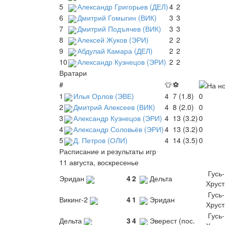
5
Александр Григорьев (ДЕЛ)
4
2
6
Дмитрий Гомыгин (ВИК)
3
3
7
Дмитрий Подъячев (ВИК)
3
3
8
Алексей Жуков (ЭРИ)
2
2
9
Абдулай Камара (ДЕЛ)
2
2
10
Александр Кузнецов (ЭРИ)
2
2
Вратари
#
👕
⚽
1
Илья Орлов (ЭВЕ)
4
7 (1.8)
0
2
Дмитрий Алексеев (ВИК)
4
8 (2.0)
0
3
Александр Кузнецов (ЭРИ)
4
13 (3.2)
0
4
Александр Соловьёв (ЭРИ)
4
13 (3.2)
0
5
Д. Петров (ОЛИ)
4
14 (3.5)
0
Расписание и результаты игр
11 августа, воскресенье
Гусь-
Эридан
4
2
Дельта
Хрус
Гусь-
Викинг-2
4
1
Эридан
Хрус
Гусь-
Дельта
3
4
Эверест (пос.