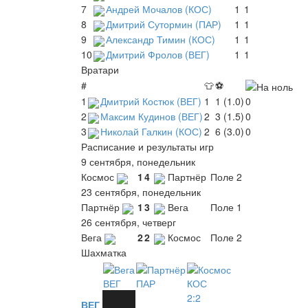
7
Андрей Мочалов (КОС)
1
1
8
Дмитрий Сутормин (ПАР)
1
1
9
Александр Тимин (КОС)
1
1
10
Дмитрий Фролов (ВЕГ)
1
1
Вратари
#
👕
⚽
1
Дмитрий Костюк (ВЕГ)
1
1 (1.0)
0
2
Максим Кудинов (ВЕГ)
2
3 (1.5)
0
3
Николай Галкин (КОС)
2
6 (3.0)
0
Расписание и результаты игр
9 сентября, понедельник
Космос
1
4
Партнёр
Поле 2
23 сентября, понедельник
Партнёр
1
3
Вега
Поле 1
26 сентября, четверг
Вега
2
2
Космос
Поле 2
Шахматка
ВЕГ
ПАР
КОС
2:2
ВЕГ