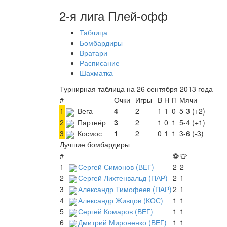
2-я лига Плей-офф
Таблица
Бомбардиры
Вратари
Расписание
Шахматка
Турнирная таблица на 26 сентября 2013 года
#
Очки
Игры
В
Н
П
Мячи
1
Вега
4
2
1
1
0
5-3 (+2)
2
Партнёр
3
2
1
0
1
5-4 (+1)
3
Космос
1
2
0
1
1
3-6 (-3)
Лучшие бомбардиры
#
⚽
👕
1
Сергей Симонов (ВЕГ)
2
2
2
Сергей Лихтенвальд (ПАР)
2
1
3
Александр Тимофеев (ПАР)
2
1
4
Александр Живцов (КОС)
1
1
5
Сергей Комаров (ВЕГ)
1
1
6
Дмитрий Мироненко (ВЕГ)
1
1