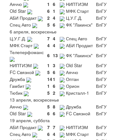
Аяччо
1
6
НИПТИЭМ
ВлГУ
Old Star
6
1
МФК Старт
ВлГУ
АБИ Продакт
2
4
Ц.У.Г.Д.
ВлГУ
Спец Авто
5
6
ФК "Лакинск"
ВлГУ
6 апреля, воскресенье
Ц.У.Г.Д.
7
4
Спец Авто
ВлГУ
МФК Старт
4
4
АБИ Продакт
ВлГУ
Телеперфоманс
6
13
ФК "Лакинск"
ВлГУ
НИПТИЭМ
1
3
Old Star
ВлГУ
FC Связной
5
6
Аяччо
ВлГУ
Дружба
14
1
Оптан
ВлГУ
Гамбит
1
6
Орион
ВлГУ
Тюбик
5
2
Кристалл-1
ВлГУ
13 апреля, воскресенье
Аяччо
5
8
Дружба
ВлГУ
Old Star
6
6
FC Связной
ВлГУ
19 апреля, суббота
АБИ Продакт
7
7
НИПТИЭМ
ВлГУ
Спец Авто
6
4
МФК Старт
ВлГУ