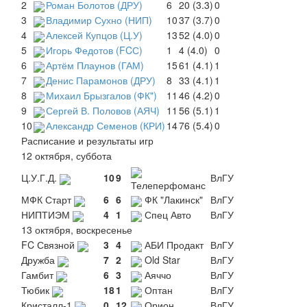
2
Роман Болотов (ДРУ)
6
20 (3.3)
0
3
Владимир Сухно (НИП)
10
37 (3.7)
0
4
Алексей Купцов (Ц.У)
13
52 (4.0)
0
5
Игорь Федотов (FCС)
1
4 (4.0)
0
6
Артём Плаунов (ГАМ)
15
61 (4.1)
1
7
Денис Парамонов (ДРУ)
8
33 (4.1)
1
8
Михаил Брызгалов (ФК")
11
46 (4.2)
0
9
Сергей В. Половов (АЯЧ)
11
56 (5.1)
1
10
Александр Семенов (КРИ)
14
76 (5.4)
0
Расписание и результаты игр
12 октября, суббота
Ц.У.Г.Д.
10
9
ВлГУ
Телеперфоманс
МФК Старт
6
6
ФК "Лакинск"
ВлГУ
НИПТИЭМ
4
1
Спец Авто
ВлГУ
13 октября, воскресенье
FC Связной
3
4
АБИ Продакт
ВлГУ
Дружба
7
2
Old Star
ВлГУ
Гамбит
6
3
Аяччо
ВлГУ
Тюбик
18
1
Оптан
ВлГУ
Кристалл-1
0
12
Орион
ВлГУ