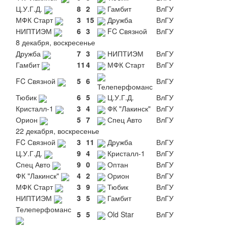
Ц.У.Г.Д.
8
2
Гамбит
ВлГУ
МФК Старт
3
15
Дружба
ВлГУ
НИПТИЭМ
6
3
FC Связной
ВлГУ
8 декабря, воскресенье
Дружба
7
3
НИПТИЭМ
ВлГУ
Гамбит
11
4
МФК Старт
ВлГУ
FC Связной
5
6
ВлГУ
Телеперфоманс
Тюбик
6
5
Ц.У.Г.Д.
ВлГУ
Кристалл-1
3
4
ФК "Лакинск"
ВлГУ
Орион
5
7
Спец Авто
ВлГУ
22 декабря, воскресенье
FC Связной
3
11
Дружба
ВлГУ
Ц.У.Г.Д.
9
4
Кристалл-1
ВлГУ
Спец Авто
9
0
Оптан
ВлГУ
ФК "Лакинск"
4
2
Орион
ВлГУ
МФК Старт
3
9
Тюбик
ВлГУ
НИПТИЭМ
3
5
Гамбит
ВлГУ
Телеперфоманс
5
5
Old Star
ВлГУ