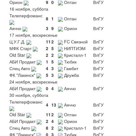
Орион
9
0
Оптан
ВлГУ
16 ноября, суббота
Телеперфоманс
8
1
Оптан
ВлГУ
Аяччо
3
9
Орион
ВлГУ
17 ноября, воскресенье
Ц.У.Г.Д.
11
2
FC Связной
ВлГУ
МФК Старт
2
5
НИПТИЭМ
ВлГУ
Old Star
2
2
Кристалл-1
ВлГУ
АБИ Продакт
1
5
Тюбик
ВлГУ
Спец Авто
4
3
Гамбит
ВлГУ
ФК "Лакинск"
5
3
Дружба
ВлГУ
24 ноября, воскресенье
АБИ Продакт
0
4
Аяччо
ВлГУ
30 ноября, суббота
Телеперфоманс
4
13
Аяччо
ВлГУ
Old Star
11
2
Оптан
ВлГУ
АБИ Продакт
2
4
Орион
ВлГУ
Спец Авто
8
2
Кристалл-1
ВлГУ
ФК "Лакинск"
0
3
Тюбик
ВлГУ