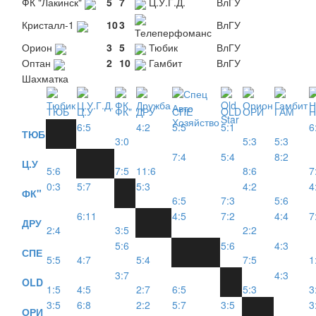
ФК "Лакинск"
5
7
Ц.У.Г.Д.
ВлГУ
Кристалл-1
10
3
ВлГУ
Телеперфоманс
Орион
3
5
Тюбик
ВлГУ
Оптан
2
10
Гамбит
ВлГУ
Шахматка
ТЮБ
Ц.У
ФК"
ДРУ
СПЕ
OLD
ОРИ
ГАМ
Н
6:5
4:2
5:5
5:1
6
ТЮБ
3:0
5:3
5:3
7:4
5:4
8:2
Ц.У
5:6
7:5
11:6
8:6
7
0:3
5:7
5:3
4:2
4
ФК"
6:5
7:3
5:6
6:11
4:5
7:2
4:4
7
ДРУ
2:4
3:5
2:2
5:6
5:6
4:3
СПЕ
5:5
4:7
5:4
7:5
1
3:7
4:3
OLD
1:5
4:5
2:7
6:5
5:3
3
3:5
6:8
2:2
5:7
3:5
3
ОРИ