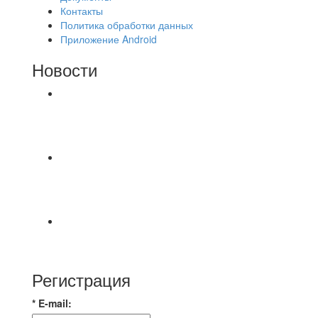
Контакты
Политика обработки данных
Приложение Android
Новости
⚽НАЗНАЧЕНИЯ СУДЕЙ⚽ ‼В СРЕДУ
СОСТОЯТСЯ ДОИГРОВКИ 2-Х ТАЙМОВ ДВУХ
МАТЧЕЙ 2А ЛИГИ.
Команда «IZBA» ищет спарринг! ПН
(10.08),Торпедо, 20:30
https://vk.ru/christmasmusick
⚡️Сегодня было жарко⚡️ ⚽ ️«Протестировали»
новую футбольную площадку в
Регистрация
* E-mail: