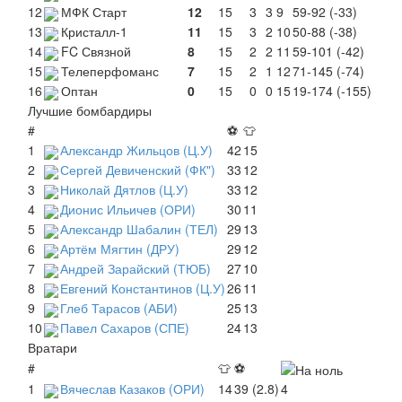
12
МФК Старт
12
15
3
3
9
59-92 (-33)
13
Кристалл-1
11
15
3
2
10
50-88 (-38)
14
FC Связной
8
15
2
2
11
59-101 (-42)
15
Телеперфоманс
7
15
2
1
12
71-145 (-74)
16
Оптан
0
15
0
0
15
19-174 (-155)
Лучшие бомбардиры
#
⚽
👕
1
Александр Жильцов (Ц.У)
42
15
2
Сергей Девиченский (ФК")
33
12
3
Николай Дятлов (Ц.У)
33
12
4
Дионис Ильичев (ОРИ)
30
11
5
Александр Шабалин (ТЕЛ)
29
13
6
Артём Мягтин (ДРУ)
29
12
7
Андрей Зарайский (ТЮБ)
27
10
8
Евгений Константинов (Ц.У)
26
11
9
Глеб Тарасов (АБИ)
25
13
10
Павел Сахаров (СПЕ)
24
13
Вратари
#
👕
⚽
1
Вячеслав Казаков (ОРИ)
14
39 (2.8)
4