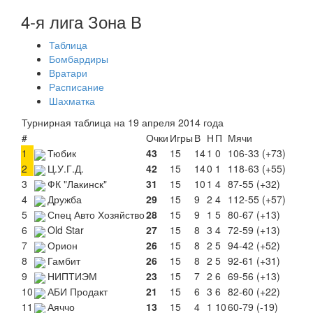
4-я лига Зона В
Таблица
Бомбардиры
Вратари
Расписание
Шахматка
Турнирная таблица на 19 апреля 2014 года
#
Очки
Игры
В
Н
П
Мячи
1
Тюбик
43
15
14
1
0
106-33 (+73)
2
Ц.У.Г.Д.
42
15
14
0
1
118-63 (+55)
3
ФК "Лакинск"
31
15
10
1
4
87-55 (+32)
4
Дружба
29
15
9
2
4
112-55 (+57)
5
Спец Авто Хозяйство
28
15
9
1
5
80-67 (+13)
6
Old Star
27
15
8
3
4
72-59 (+13)
7
Орион
26
15
8
2
5
94-42 (+52)
8
Гамбит
26
15
8
2
5
92-61 (+31)
9
НИПТИЭМ
23
15
7
2
6
69-56 (+13)
10
АБИ Продакт
21
15
6
3
6
82-60 (+22)
11
Аяччо
13
15
4
1
10
60-79 (-19)