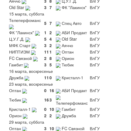
Аяччо
3
8
Ц.У.Г.Д.
ВлГУ
Old Star
3
7
ФК "Лакинск"
ВлГУ
15 марта, суббота
Телеперфоманс
5
7
Спец Авто
ВлГУ
ФК "Лакинск"
1
2
АБИ Продакт
ВлГУ
Ц.У.Г.Д.
5
4
Old Star
ВлГУ
МФК Старт
3
2
Аяччо
ВлГУ
НИПТИЭМ
11
1
Оптан
ВлГУ
FC Связной
2
8
Орион
ВлГУ
Гамбит
3
5
Тюбик
ВлГУ
16 марта, воскресенье
Дружба
11
0
Кристалл-1
ВлГУ
23 марта, воскресенье
Оптан
0
16
АБИ Продакт
ВлГУ
Тюбик
16
3
ВлГУ
Телеперфоманс
Кристалл-1
0
10
Гамбит
ВлГУ
Орион
2
2
Дружба
ВлГУ
29 марта, суббота
Оптан
3
10
FC Связной
ВлГУ