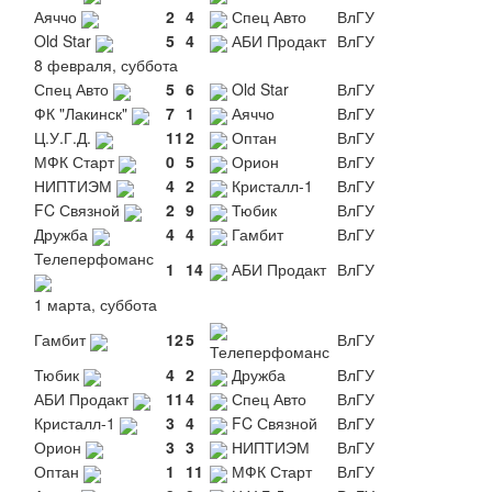
Аяччо
2
4
Спец Авто
ВлГУ
Old Star
5
4
АБИ Продакт
ВлГУ
8 февраля, суббота
Спец Авто
5
6
Old Star
ВлГУ
ФК "Лакинск"
7
1
Аяччо
ВлГУ
Ц.У.Г.Д.
11
2
Оптан
ВлГУ
МФК Старт
0
5
Орион
ВлГУ
НИПТИЭМ
4
2
Кристалл-1
ВлГУ
FC Связной
2
9
Тюбик
ВлГУ
Дружба
4
4
Гамбит
ВлГУ
Телеперфоманс
1
14
АБИ Продакт
ВлГУ
1 марта, суббота
Гамбит
12
5
ВлГУ
Телеперфоманс
Тюбик
4
2
Дружба
ВлГУ
АБИ Продакт
11
4
Спец Авто
ВлГУ
Кристалл-1
3
4
FC Связной
ВлГУ
Орион
3
3
НИПТИЭМ
ВлГУ
Оптан
1
11
МФК Старт
ВлГУ