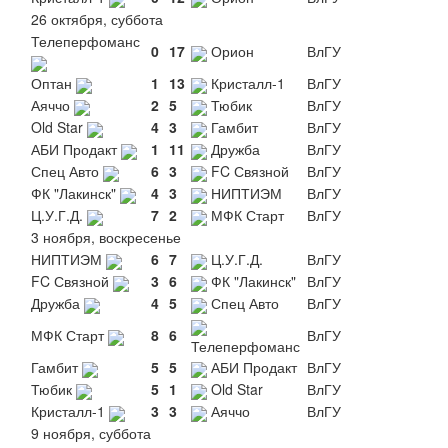
26 октября, суббота
Телеперфоманс
0
17
Орион
ВлГУ
Оптан
1
13
Кристалл-1
ВлГУ
Аяччо
2
5
Тюбик
ВлГУ
Old Star
4
3
Гамбит
ВлГУ
АБИ Продакт
1
11
Дружба
ВлГУ
Спец Авто
6
3
FC Связной
ВлГУ
ФК "Лакинск"
4
3
НИПТИЭМ
ВлГУ
Ц.У.Г.Д.
7
2
МФК Старт
ВлГУ
3 ноября, воскресенье
НИПТИЭМ
6
7
Ц.У.Г.Д.
ВлГУ
FC Связной
3
6
ФК "Лакинск"
ВлГУ
Дружба
4
5
Спец Авто
ВлГУ
МФК Старт
8
6
ВлГУ
Телеперфоманс
Гамбит
5
5
АБИ Продакт
ВлГУ
Тюбик
5
1
Old Star
ВлГУ
Кристалл-1
3
3
Аяччо
ВлГУ
9 ноября, суббота