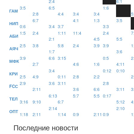
2:4
6:1
3:5
6:5
1:6
ГАМ
2:8
4:4
3:4
3:4
5
6:7
4:1
1:3
3:5
НИП
0:6
3:4
3:7
3:3
1:5
2:4
1:11
11:4
2:4
7
АБИ
2:1
4:5
5:5
2:5
3:8
5:8
2:4
3:9
3:9
1
АЯЧ
1:7
3:6
3:9
6:6
3:15
0:5
2
МФК
2:7
4:6
1:6
4:11
3:4
0:12
0:10
КРИ
2:5
4:9
0:11
2:8
2:2
2
2:9
3:6
3:11
2:8
FCС
2:11
3:6
6:6
3:11
3
6:13
5:7
5:5
0:17
ТЕЛ
3:16
9:10
6:7
5:12
4
2:14
2:10
ОПТ
1:18
2:11
1:14
0:9
2:11
0:9
1
Последние новости