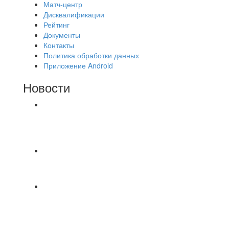
Матч-центр
Дисквалификации
Рейтинг
Документы
Контакты
Политика обработки данных
Приложение Android
Новости
⚽НАЗНАЧЕНИЯ СУДЕЙ⚽ ‼В СРЕДУ
СОСТОЯТСЯ ДОИГРОВКИ 2-Х ТАЙМОВ ДВУХ
МАТЧЕЙ 2А ЛИГИ.
А вот и первые "плюшки"(фото) с Первенства
города Владимира по Текболу 2026⚽🏆🥇 Все
Команда «IZBA» ищет спарринг! ПН
(10.08),Торпедо, 20:30
https://vk.ru/christmasmusick