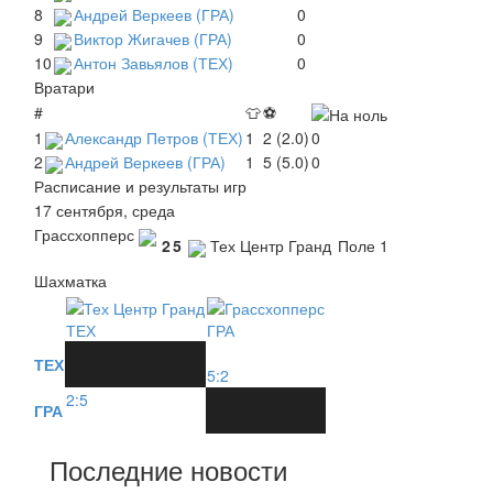
8
Андрей Веркеев (ГРА)
0
9
Виктор Жигачев (ГРА)
0
10
Антон Завьялов (ТЕХ)
0
Вратари
#
👕
⚽
1
Александр Петров (ТЕХ)
1
2 (2.0)
0
2
Андрей Веркеев (ГРА)
1
5 (5.0)
0
Расписание и результаты игр
17 сентября, среда
Грассхопперс
2
5
Тех Центр Гранд
Поле 1
Шахматка
ТЕХ
ГРА
ТЕХ
5:2
2:5
ГРА
Последние новости