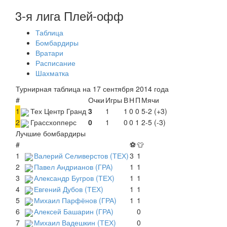
3-я лига Плей-офф
Таблица
Бомбардиры
Вратари
Расписание
Шахматка
Турнирная таблица на 17 сентября 2014 года
#
Очки
Игры
В
Н
П
Мячи
1
Тех Центр Гранд
3
1
1
0
0
5-2 (+3)
2
Грассхопперс
0
1
0
0
1
2-5 (-3)
Лучшие бомбардиры
#
⚽
👕
1
Валерий Селиверстов (ТЕХ)
3
1
2
Павел Андрианов (ГРА)
1
1
3
Александр Бугров (ТЕХ)
1
1
4
Евгений Дубов (ТЕХ)
1
1
5
Михаил Парфёнов (ГРА)
1
1
6
Алексей Башарин (ГРА)
0
7
Михаил Вадешкин (ТЕХ)
0