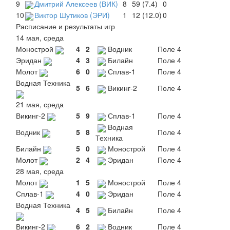
9
Дмитрий Алексеев (ВИК)
8
59 (7.4)
0
10
Виктор Шутиков (ЭРИ)
1
12 (12.0)
0
Расписание и результаты игр
14 мая, среда
Монострой
4
2
Водник
Поле 4
Эридан
4
3
Билайн
Поле 4
Молот
6
0
Сплав-1
Поле 4
Водная Техника
5
6
Викинг-2
Поле 4
21 мая, среда
Викинг-2
5
9
Сплав-1
Поле 4
Водная
Водник
5
8
Поле 4
Техника
Билайн
5
0
Монострой
Поле 4
Молот
2
4
Эридан
Поле 4
28 мая, среда
Молот
1
5
Монострой
Поле 4
Сплав-1
4
0
Эридан
Поле 4
Водная Техника
4
5
Билайн
Поле 4
Викинг-2
6
2
Водник
Поле 4