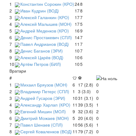
1
Константин Сорокин (КРО)
24
8
2
Иван Кудрин (ВОД)
17
8
3
Алексей Галанкин (КРО)
17
7
4
Алексей Малышев (МОН)
17
5
5
Андрей Меденков (КРО)
16
9
6
Денис Простакевич (СПЛ)
14
7
7
Павел Андрианов (ВОД)
11
7
8
Денис Баганов (ЭРИ)
10
7
9
Алексей Царёв (ВОД)
10
6
10
Артём Петров (БИЛ)
10
5
Вратари
#
👕
⚽
1
Михаил Бряузов (МОН)
6
17 (2.8)
0
2
Владимир Петерс (СПЛ)
1
3 (3.0)
0
3
Андрей Гусаров (ЭРИ)
10
31 (3.1)
0
4
Александр Харлап (КРО)
11
39 (3.5)
1
5
Евгений Мишин (МОЛ)
9
32 (3.6)
2
6
Дмитрий Можаев (МОН)
5
20 (4.0)
0
7
Павел Шенаев (СПЛ)
10
56 (5.6)
1
8
Сергей Коваленков (ВОД)
11
79 (7.2)
0