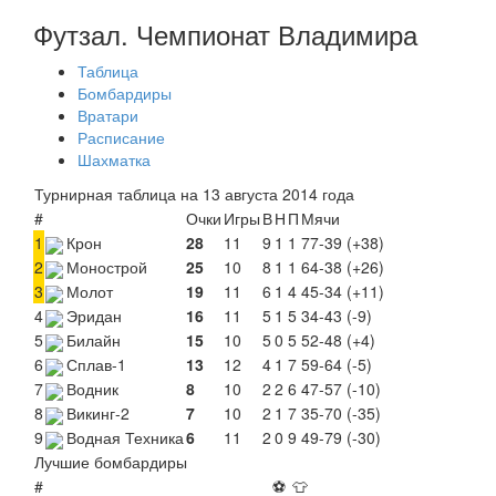
Футзал. Чемпионат Владимира
Таблица
Бомбардиры
Вратари
Расписание
Шахматка
Турнирная таблица на 13 августа 2014 года
#
Очки
Игры
В
Н
П
Мячи
1
Крон
28
11
9
1
1
77-39 (+38)
2
Монострой
25
10
8
1
1
64-38 (+26)
3
Молот
19
11
6
1
4
45-34 (+11)
4
Эридан
16
11
5
1
5
34-43 (-9)
5
Билайн
15
10
5
0
5
52-48 (+4)
6
Сплав-1
13
12
4
1
7
59-64 (-5)
7
Водник
8
10
2
2
6
47-57 (-10)
8
Викинг-2
7
10
2
1
7
35-70 (-35)
9
Водная Техника
6
11
2
0
9
49-79 (-30)
Лучшие бомбардиры
#
⚽
👕