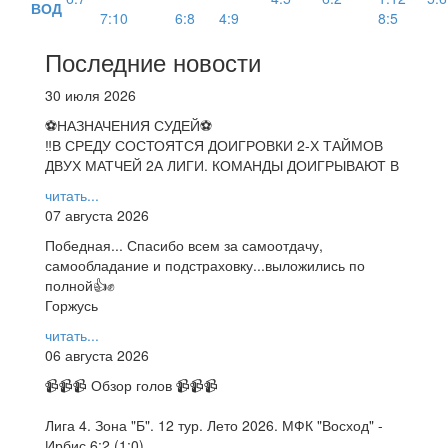
ВОД
7:10
6:8
4:9
8:5
Последние новости
30 июля 2026
⚽НАЗНАЧЕНИЯ СУДЕЙ⚽
‼В СРЕДУ СОСТОЯТСЯ ДОИГРОВКИ 2-Х ТАЙМОВ
ДВУХ МАТЧЕЙ 2А ЛИГИ. КОМАНДЫ ДОИГРЫВАЮТ В
читать...
07 августа 2026
Победная... Спасибо всем за самоотдачу,
самообладание и подстраховку...выложились по
полной👍✊
Горжусь
читать...
06 августа 2026
📹📹📹 Обзор голов 📹📹📹
Лига 4. Зона "Б". 12 тур. Лето 2026. МФК "Восход" -
Ирбис 6:2 (1:0).