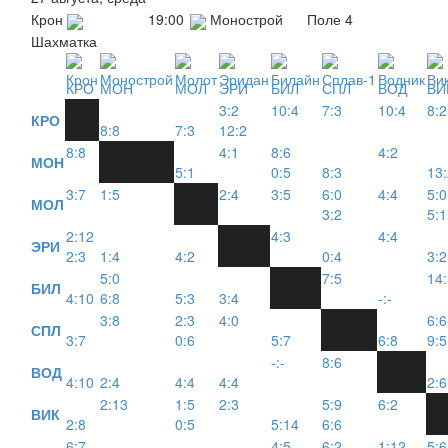
Крон
19:00
Монострой
Поле 4
Шахматка
КРО
МОН
МОЛ
ЭРИ
БИЛ
СПЛ
ВОД
ВИ
3:2
10:4
7:3
10:4
8:2
КРО
8:8
7:3
12:2
8:8
4:1
8:6
4:2
МОН
5:1
0:5
8:3
13:
3:7
1:5
2:4
3:5
6:0
4:4
5:0
МОЛ
3:2
5:1
2:12
4:3
4:4
ЭРИ
2:3
1:4
4:2
0:4
3:2
5:0
7:5
14:
БИЛ
4:10
6:8
5:3
3:4
-:-
3:8
2:3
4:0
6:6
СПЛ
3:7
0:6
5:7
6:8
9:5
-:-
8:6
ВОД
4:10
2:4
4:4
4:4
2:6
2:13
1:5
2:3
5:9
6:2
ВИК
2:8
0:5
5:14
6:6
6:7
4:5
6:2
1:12
5:6