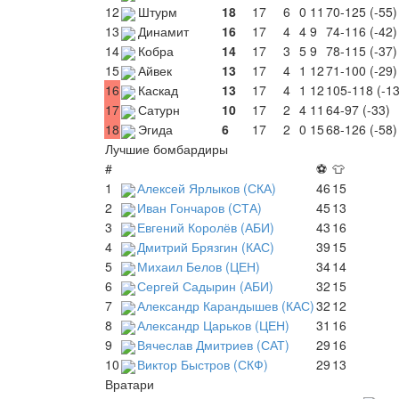
12
Штурм
18
17
6
0
11
70-125 (-55)
13
Динамит
16
17
4
4
9
74-116 (-42)
14
Кобра
14
17
3
5
9
78-115 (-37)
15
Айвек
13
17
4
1
12
71-100 (-29)
16
Каскад
13
17
4
1
12
105-118 (-13
17
Сатурн
10
17
2
4
11
64-97 (-33)
18
Эгида
6
17
2
0
15
68-126 (-58)
Лучшие бомбардиры
#
⚽
👕
1
Алексей Ярлыков (СКА)
46
15
2
Иван Гончаров (СТА)
45
13
3
Евгений Королёв (АБИ)
43
16
4
Дмитрий Брязгин (КАС)
39
15
5
Михаил Белов (ЦЕН)
34
14
6
Сергей Садырин (АБИ)
32
15
7
Александр Карандышев (КАС)
32
12
8
Александр Царьков (ЦЕН)
31
16
9
Вячеслав Дмитриев (САТ)
29
16
10
Виктор Быстров (СКФ)
29
13
Вратари