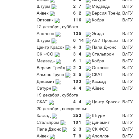
Штурм
2
7
Медведь
ВлГУ
Айвек
6
2
Версия Трейд
ВлГУ
Оптовик
11
6
Кобра
ВлГУ
12 декабря, суббота
Аполлон
13
5
Эгида
ВлГУ
Штурм
0
14
АБИ Продакт
ВлГУ
Центр Красок
4
3
Папа Джонс
ВлГУ
СК ФСО
3
4
Стальпром
ВлГУ
Медведь
6
1
Кобра
ВлГУ
Версия Трейд
2
3
Оптовик
ВлГУ
Альянс Групп
3
5
СКАТ
ВлГУ
Динамит
10
3
Каскад
ВлГУ
Сатурн
4
4
Айвек
ВлГУ
19 декабря, суббота
СКАТ
4
4
Центр Красок
ВлГУ
20 декабря, воскресенье
Каскад
25
3
Штурм
ВлГУ
Стальпром
10
1
Динамит
ВлГУ
Папа Джонс
2
3
СК ФСО
ВлГУ
Айвек
7
9
Аполлон
ВлГУ