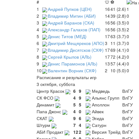
#
👕
⚽
1
Андрей Пупков (ЦЕН)
16
41 (2.6)
1
2
Владимир Митин (АБИ)
14
39 (2.8)
0
3
Андрей Баранов (СКА)
16
56 (3.5)
0
4
Александр Галахов (ПАП)
16
56 (3.5)
2
5
Денис Титов (МЕД)
17
63 (3.7)
0
6
Дмитрий Мещяреков (АПО)
3
11 (3.7)
0
7
Владимир Десятсков (СКФ)
17
69 (4.1)
0
8
Сергей Крылов (АЛЬ)
17
72 (4.2)
0
9
Денис Парамонов (АЛЬ)
13
57 (4.4)
0
10
Валентин Ворник (СКФ)
2
10 (5.0)
0
Расписание и результаты игр
3 октября, суббота
Центр Красок
6
9
Медведь
ВлГУ
СК ФСО
4
9
Альянс Групп
ВлГУ
Динамит
5
5
Аполлон
ВлГУ
Папа Джонс
4
0
Айвек
ВлГУ
СКАТ
9
6
Эгида
ВлГУ
Штурм
7
4
Сатурн
ВлГУ
АБИ Продакт
12
2
Версия Трейд
ВлГУ
Каскад
9
9
Кобра
ВлГУ