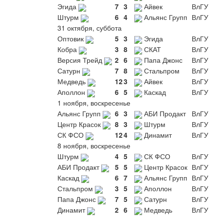
Эгида
7
3
Айвек
ВлГУ
Штурм
6
4
Альянс Групп
ВлГУ
31 октября, суббота
Оптовик
5
3
Эгида
ВлГУ
Кобра
3
8
СКАТ
ВлГУ
Версия Трейд
2
6
Папа Джонс
ВлГУ
Сатурн
7
8
Стальпром
ВлГУ
Медведь
12
3
Айвек
ВлГУ
Аполлон
6
5
Каскад
ВлГУ
1 ноября, воскресенье
Альянс Групп
6
3
АБИ Продакт
ВлГУ
Центр Красок
8
3
Штурм
ВлГУ
СК ФСО
12
4
Динамит
ВлГУ
8 ноября, воскресенье
Штурм
4
5
СК ФСО
ВлГУ
АБИ Продакт
5
5
Центр Красок
ВлГУ
Каскад
6
7
Альянс Групп
ВлГУ
Стальпром
3
5
Аполлон
ВлГУ
Папа Джонс
7
5
Сатурн
ВлГУ
Динамит
2
6
Медведь
ВлГУ