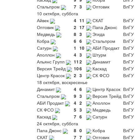
Стальпром
7
3
Оптовик
ВлГУ
10 октября, суббота
Айвек
4
11
СКАТ
ВлГУ
Оптовик
2
17
Папа Джонс
ВлГУ
Медведь
8
3
Эгида
ВлГУ
Кобра
6
6
Стальпром
ВлГУ
Сатурн
1
10
АБИ Продакт
ВлГУ
Аполлон
4
3
Штурм
ВлГУ
Альянс Групп
11
2
Динамит
ВлГУ
Версия Трейд
10
6
Каскад
ВлГУ
Центр Красок
2
3
СК ФСО
ВлГУ
18 октября, воскресенье
Динамит
4
6
Центр Красок
ВлГУ
Стальпром
9
3
Версия Трейд
ВлГУ
АБИ Продакт
4
2
Аполлон
ВлГУ
СК ФСО
5
3
Медведь
ВлГУ
Каскад
7
6
Сатурн
ВлГУ
24 октября, суббота
Папа Джонс
8
0
Кобра
ВлГУ
СКАТ
7
7
Оптовик
ВлГУ