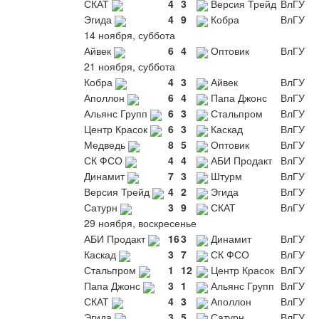
СКАТ
4
3
Версия Трейд
ВлГУ
Эгида
4
9
Кобра
ВлГУ
14 ноября, суббота
Айвек
6
4
Оптовик
ВлГУ
21 ноября, суббота
Кобра
4
3
Айвек
ВлГУ
Аполлон
6
4
Папа Джонс
ВлГУ
Альянс Групп
6
3
Стальпром
ВлГУ
Центр Красок
6
3
Каскад
ВлГУ
Медведь
8
5
Оптовик
ВлГУ
СК ФСО
4
4
АБИ Продакт
ВлГУ
Динамит
7
3
Штурм
ВлГУ
Версия Трейд
4
2
Эгида
ВлГУ
Сатурн
3
9
СКАТ
ВлГУ
29 ноября, воскресенье
АБИ Продакт
16
3
Динамит
ВлГУ
Каскад
3
7
СК ФСО
ВлГУ
Стальпром
1
12
Центр Красок
ВлГУ
Папа Джонс
3
1
Альянс Групп
ВлГУ
СКАТ
4
3
Аполлон
ВлГУ
Эгида
3
5
Сатурн
ВлГУ