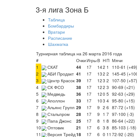
3-я лига Зона Б
Таблица
Бомбардиры
Вратари
Расписание
Шахматка
Турнирная таблица на 26 марта 2016 года
#
Очки
Игры
В
Н
П
Мячи
1
СКАТ
44
17
14
2
1
110-61 (+49
2
АБИ Продакт
41
17
13
2
2
145-45 (+10
3
Центр Красок
39
17
12
3
2
107-50 (+57
4
СК ФСО
38
17
12
2
3
90-69 (+21)
5
Медведь
36
17
12
0
5
92-63 (+29)
6
Аполлон
33
17
10
3
4
95-80 (+15)
7
Альянс Групп
29
17
9
2
6
87-72 (+15)
8
Стальпром
28
17
9
1
7
97-100 (-3)
9
Папа Джонс
25
17
8
1
8
86-64 (+22)
10
Оптовик
21
17
6
3
8
85-103 (-18)
11
Версия Трейд
18
17
6
0
11
72-92 (-20)