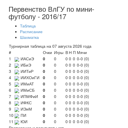
Первенство ВлГУ по мини-
футболу - 2016/17
Таблица
Расписание
Шахматка
Турнирная таблица на 07 августа 2026 года
#
Очки
Игры
В
Н
П
Мячи
1
ИАСиЭ
0
0
0
0
0
0-0 (0)
2
ИБиЭ
0
0
0
0
0
0-0 (0)
3
ИИТиР
0
0
0
0
0
0-0 (0)
4
ИИХОиГИ
0
0
0
0
0
0-0 (0)
5
ИМиАТ
0
0
0
0
0
0-0 (0)
6
ИМиСБ
0
0
0
0
0
0-0 (0)
7
ИПМФиИ
0
0
0
0
0
0-0 (0)
8
ИФКС
0
0
0
0
0
0-0 (0)
9
ИЭиМ
0
0
0
0
0
0-0 (0)
10
ПИ
0
0
0
0
0
0-0 (0)
11
ЮИ
0
0
0
0
0
0-0 (0)
Расписание и результаты игр