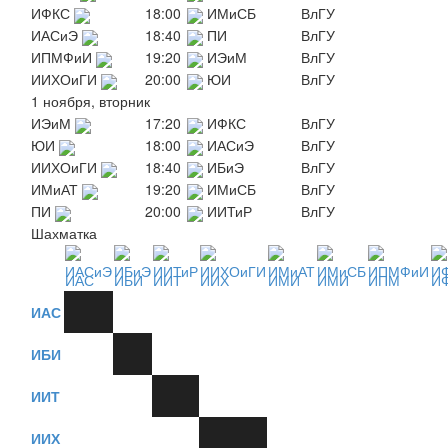
ИФКС
18:00
ИМиСБ
ВлГУ
ИАСиЭ
18:40
ПИ
ВлГУ
ИПМФиИ
19:20
ИЭиМ
ВлГУ
ИИХОиГИ
20:00
ЮИ
ВлГУ
1 ноября, вторник
ИЭиМ
17:20
ИФКС
ВлГУ
ЮИ
18:00
ИАСиЭ
ВлГУ
ИИХОиГИ
18:40
ИБиЭ
ВлГУ
ИМиАТ
19:20
ИМиСБ
ВлГУ
ПИ
20:00
ИИТиР
ВлГУ
Шахматка
ИАС
ИБИ
ИИТ
ИИХ
ИМИ
ИМИ
ИПМ
И
ИАС
ИБИ
ИИТ
ИИХ