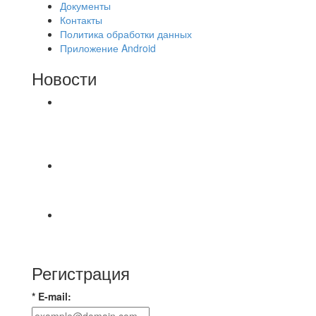
Документы
Контакты
Политика обработки данных
Приложение Android
Новости
⚽НАЗНАЧЕНИЯ СУДЕЙ⚽ ‼В СРЕДУ
СОСТОЯТСЯ ДОИГРОВКИ 2-Х ТАЙМОВ ДВУХ
МАТЧЕЙ 2А ЛИГИ.
📅 Анонс матчей на пятницу, 7 августа 2026 г.
🎡 Центральный парк культуры и отдыха
Всем доброго времени суток ✌ Лакинский
Комсомолец ищет команду для спарринга по
Регистрация
* E-mail: