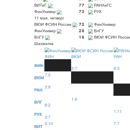
ВИТиГ
7
7
РАНХиГС
ФинУнивер
7
3
РУК
11 мая, четверг
ВЮИ ФСИН России
7
2
ФинУнивер
ФинУнивер
2
8
ВлГУ
ВлГУ
1
6
ВЮИ ФСИН Росси
Шахматка
ФИН
ВЮИ
РАН
ФИН
2:7
9:3
7:2
ВЮИ
3:9
РАН
1:6
ВЛГ
8:2
1:11
РУК
3:7
0:10
7:7
ВИТ