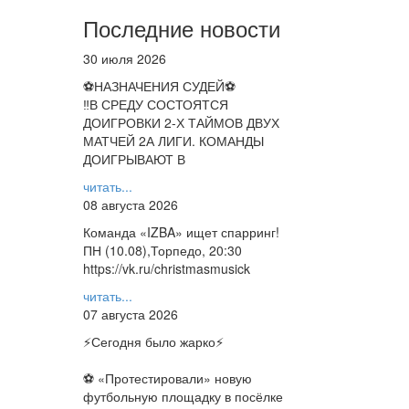
Последние новости
30 июля 2026
⚽НАЗНАЧЕНИЯ СУДЕЙ⚽
‼В СРЕДУ СОСТОЯТСЯ
ДОИГРОВКИ 2-Х ТАЙМОВ ДВУХ
МАТЧЕЙ 2А ЛИГИ. КОМАНДЫ
ДОИГРЫВАЮТ В
читать...
08 августа 2026
Команда «IZBA» ищет спарринг!
ПН (10.08),Торпедо, 20:30
https://vk.ru/christmasmusick
читать...
07 августа 2026
⚡️Сегодня было жарко⚡️
⚽ ️«Протестировали» новую
футбольную площадку в посёлке