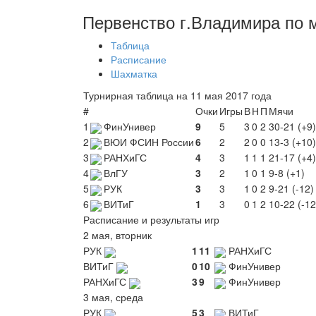
Первенство г.Владимира по 
Таблица
Расписание
Шахматка
Турнирная таблица на 11 мая 2017 года
#
Очки
Игры
В
Н
П
Мячи
1
ФинУнивер
9
5
3
0
2
30-21 (+9)
2
ВЮИ ФСИН России
6
2
2
0
0
13-3 (+10)
3
РАНХиГС
4
3
1
1
1
21-17 (+4)
4
ВлГУ
3
2
1
0
1
9-8 (+1)
5
РУК
3
3
1
0
2
9-21 (-12)
6
ВИТиГ
1
3
0
1
2
10-22 (-12
Расписание и результаты игр
2 мая, вторник
РУК
1
11
РАНХиГС
ВИТиГ
0
10
ФинУнивер
РАНХиГС
3
9
ФинУнивер
3 мая, среда
РУК
5
3
ВИТиГ