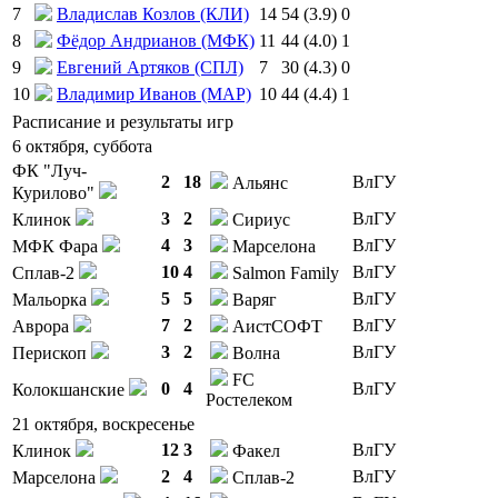
7
Владислав Козлов (КЛИ)
14
54 (3.9)
0
8
Фёдор Андрианов (МФК)
11
44 (4.0)
1
9
Евгений Артяков (СПЛ)
7
30 (4.3)
0
10
Владимир Иванов (МАР)
10
44 (4.4)
1
Расписание и результаты игр
6 октября, суббота
ФК "Луч-
2
18
ВлГУ
Альянс
Курилово"
3
2
ВлГУ
Клинок
Сириус
4
3
ВлГУ
МФК Фара
Марселона
10
4
ВлГУ
Сплав-2
Salmon Family
5
5
ВлГУ
Мальорка
Варяг
7
2
ВлГУ
Аврора
АистСОФТ
3
2
ВлГУ
Перископ
Волна
FC
0
4
ВлГУ
Колокшанские
Ростелеком
21 октября, воскресенье
12
3
ВлГУ
Клинок
Факел
2
4
ВлГУ
Марселона
Сплав-2