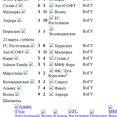
6
3
ВлГУ
Сплав-2
АистСОФТ
3
11
ВлГУ
Мальорка
Волна
FC
3
10
ВлГУ
Аврора
Ростелеком
3
1
ВлГУ
Перископ
Колокшанские
23 марта, суббота
3
0
ВлГУ
FC Ростелеком
Перископ
3
11
ВлГУ
АистСОФТ
Мальорка
5
4
ВлГУ
Варяг
Сплав-2
3
5
ВлГУ
Salmon Family
МФК Фара
ФК "Луч-
3
2
ВлГУ
Марселона
Курилово"
3
2
ВлГУ
Колокшанские
Сириус
7
4
ВлГУ
Альянс
Факел
9
2
ВлГУ
Волна
Аврора
Шахматка