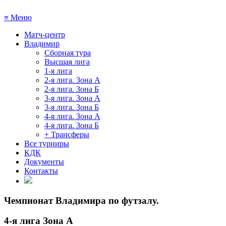
≡
Меню
Матч-центр
Владимир
Сборная тура
Высшая лига
1-я лига
2-я лига. Зона А
2-я лига. Зона Б
3-я лига. Зона А
3-я лига. Зона Б
4-я лига. Зона А
4-я лига. Зона Б
+ Трансферы
Все турниры
КДК
Документы
Контакты
Чемпионат Владимира по футзалу
.
4-я лига Зона А