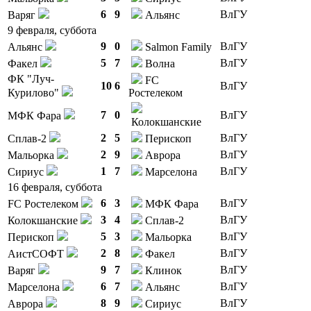
6
9
ВлГУ
Варяг
Альянс
9 февраля, суббота
9
0
ВлГУ
Альянс
Salmon Family
5
7
ВлГУ
Факел
Волна
ФК "Луч-
FC
10
6
ВлГУ
Курилово"
Ростелеком
7
0
ВлГУ
МФК Фара
Колокшанские
2
5
ВлГУ
Сплав-2
Перископ
2
9
ВлГУ
Мальорка
Аврора
1
7
ВлГУ
Сириус
Марселона
16 февраля, суббота
6
3
ВлГУ
FC Ростелеком
МФК Фара
3
4
ВлГУ
Колокшанские
Сплав-2
5
3
ВлГУ
Перископ
Мальорка
2
8
ВлГУ
АистСОФТ
Факел
9
7
ВлГУ
Варяг
Клинок
6
7
ВлГУ
Марселона
Альянс
8
9
ВлГУ
Аврора
Сириус