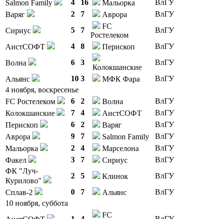
4
16
ВлГУ
Salmon Family
Мальорка
2
7
ВлГУ
Варяг
Аврора
FC
5
7
ВлГУ
Сириус
Ростелеком
4
8
ВлГУ
АистСОФТ
Перископ
6
3
ВлГУ
Волна
Колокшанские
10
3
ВлГУ
Альянс
МФК Фара
4 ноября, воскресенье
6
2
ВлГУ
FC Ростелеком
Волна
7
4
ВлГУ
Колокшанские
АистСОФТ
6
2
ВлГУ
Перископ
Варяг
9
7
ВлГУ
Аврора
Salmon Family
2
4
ВлГУ
Мальорка
Марселона
3
7
ВлГУ
Факел
Сириус
ФК "Луч-
2
5
ВлГУ
Клинок
Курилово"
0
7
ВлГУ
Сплав-2
Альянс
10 ноября, суббота
FC
1
4
ВлГУ