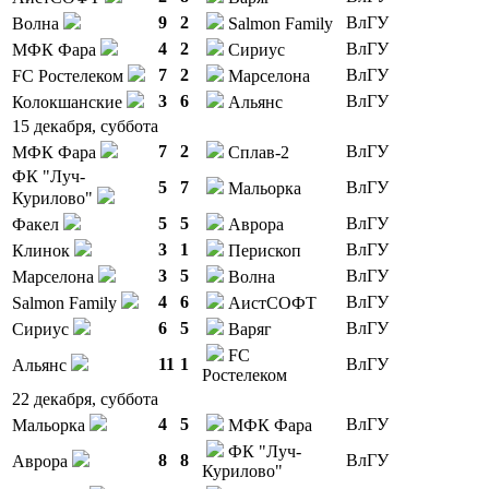
9
2
ВлГУ
Волна
Salmon Family
4
2
ВлГУ
МФК Фара
Сириус
7
2
ВлГУ
FC Ростелеком
Марселона
3
6
ВлГУ
Колокшанские
Альянс
15 декабря, суббота
7
2
ВлГУ
МФК Фара
Сплав-2
ФК "Луч-
5
7
ВлГУ
Мальорка
Курилово"
5
5
ВлГУ
Факел
Аврора
3
1
ВлГУ
Клинок
Перископ
3
5
ВлГУ
Марселона
Волна
4
6
ВлГУ
Salmon Family
АистСОФТ
6
5
ВлГУ
Сириус
Варяг
FC
11
1
ВлГУ
Альянс
Ростелеком
22 декабря, суббота
4
5
ВлГУ
Мальорка
МФК Фара
ФК "Луч-
8
8
ВлГУ
Аврора
Курилово"