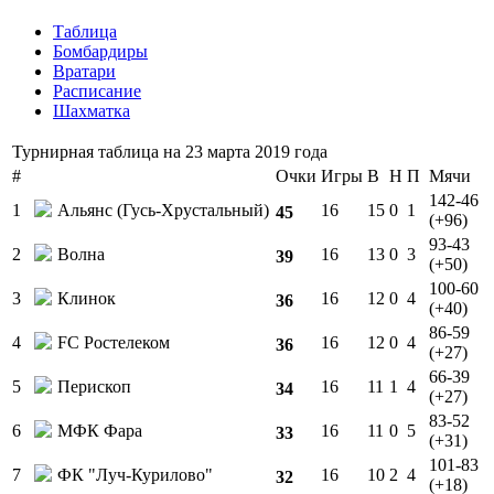
Таблица
Бомбардиры
Вратари
Расписание
Шахматка
Турнирная таблица на 23 марта 2019 года
#
Очки
Игры
В
Н
П
Мячи
142-46
1
Альянс (Гусь-Хрустальный)
16
15
0
1
45
(+96)
93-43
2
Волна
16
13
0
3
39
(+50)
100-60
3
Клинок
16
12
0
4
36
(+40)
86-59
4
FC Ростелеком
16
12
0
4
36
(+27)
66-39
5
Перископ
16
11
1
4
34
(+27)
83-52
6
МФК Фара
16
11
0
5
33
(+31)
101-83
7
ФК "Луч-Курилово"
16
10
2
4
32
(+18)