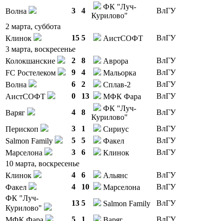
ФК "Луч-
3
4
ВлГУ
Волна
Курилово"
2 марта, суббота
15
5
ВлГУ
Клинок
АистСОФТ
3 марта, воскресенье
2
8
ВлГУ
Колокшанские
Аврора
9
4
ВлГУ
FC Ростелеком
Мальорка
6
2
ВлГУ
Волна
Сплав-2
0
13
ВлГУ
АистСОФТ
МФК Фара
ФК "Луч-
4
8
ВлГУ
Варяг
Курилово"
3
1
ВлГУ
Перископ
Сириус
5
5
ВлГУ
Salmon Family
Факел
3
6
ВлГУ
Марселона
Клинок
10 марта, воскресенье
4
6
ВлГУ
Клинок
Альянс
4
10
ВлГУ
Факел
Марселона
ФК "Луч-
13
5
ВлГУ
Salmon Family
Курилово"
5
1
ВлГУ
МФК Фара
Варяг