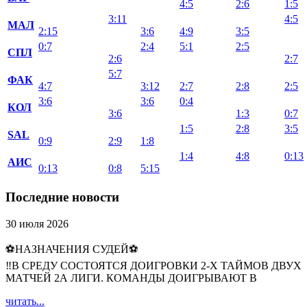
4:5
2:6
1:5
3:11
4:5
МАЛ
2:15
3:6
4:9
3:5
0:7
2:4
5:1
2:5
СПЛ
2:6
2:7
5:7
ФАК
4:7
3:12
2:7
2:8
2:5
3:6
3:6
0:4
КОЛ
3:6
1:3
0:7
1:5
2:8
3:5
SAL
0:9
2:9
1:8
1:4
4:8
0:13
АИС
0:13
0:8
5:15
Последние новости
30 июля 2026
⚽НАЗНАЧЕНИЯ СУДЕЙ⚽
‼В СРЕДУ СОСТОЯТСЯ ДОИГРОВКИ 2-Х ТАЙМОВ ДВУХ
МАТЧЕЙ 2А ЛИГИ. КОМАНДЫ ДОИГРЫВАЮТ В
читать...