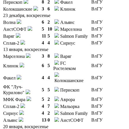
8
2
ВлГУ
Перископ
Факел
3
6
ВлГУ
Колокшанские
Клинок
23 декабря, воскресенье
6
2
ВлГУ
Волна
Альянс
5
10
ВлГУ
АистСОФТ
Марселона
11
5
ВлГУ
Варяг
Salmon Family
4
4
ВлГУ
Сплав-2
Сириус
13 января, воскресенье
3
8
ВлГУ
Марселона
Варяг
FC
6
5
ВлГУ
Клинок
Ростелеком
4
4
ВлГУ
Факел
Колокшанские
ФК "Луч-
5
5
ВлГУ
Перископ
Курилово"
5
2
ВлГУ
МФК Фара
Аврора
4
7
ВлГУ
Сплав-2
Мальорка
4
2
ВлГУ
Сириус
Salmon Family
13
0
ВлГУ
Альянс
АистСОФТ
20 января, воскресенье