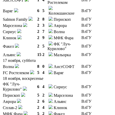
АистСОФТ
Ростелеком
6
5
ВлГУ
Варяг
Колокшанские
2
8
ВлГУ
Salmon Family
Перископ
2
3
ВлГУ
Марселона
Аврора
2
7
ВлГУ
Сириус
Волна
2
9
ВлГУ
Клинок
МФК Фара
ФК "Луч-
2
5
ВлГУ
Факел
Курилово"
15
2
ВлГУ
Альянс
Мальорка
17 ноября, суббота
8
0
ВлГУ
Волна
АистСОФТ
5
4
ВлГУ
FC Ростелеком
Варяг
18 ноября, воскресенье
ФК "Луч-
6
4
ВлГУ
Сириус
Курилово"
5
2
ВлГУ
Перископ
Марселона
2
6
ВлГУ
Аврора
Альянс
2
4
ВлГУ
Сплав-2
Клинок
5
2
ВлГУ
МФК Фара
Факел