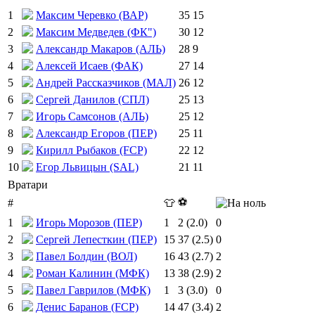
1
Максим Черевко (ВАР)
35
15
2
Максим Медведев (ФК")
30
12
3
Александр Макаров (АЛЬ)
28
9
4
Алексей Исаев (ФАК)
27
14
5
Андрей Рассказчиков (МАЛ)
26
12
6
Сергей Данилов (СПЛ)
25
13
7
Игорь Самсонов (АЛЬ)
25
12
8
Александр Егоров (ПЕР)
25
11
9
Кирилл Рыбаков (FCР)
22
12
10
Егор Львицын (SAL)
21
11
Вратари
⚽
#
👕
1
Игорь Морозов (ПЕР)
1
2 (2.0)
0
2
Сергей Лепесткин (ПЕР)
15
37 (2.5)
0
3
Павел Болдин (ВОЛ)
16
43 (2.7)
2
4
Роман Калинин (МФК)
13
38 (2.9)
2
5
Павел Гаврилов (МФК)
1
3 (3.0)
0
6
Денис Баранов (FCР)
14
47 (3.4)
2