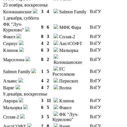
25 ноября, воскресенье
3
4
ВлГУ
Колокшанские
Salmon Family
1 декабря, суббота
ФК "Луч-
9
6
ВлГУ
МФК Фара
Курилово"
8
3
ВлГУ
Факел
Сплав-2
4
2
ВлГУ
Сириус
АистСОФТ
6
3
ВлГУ
Клинок
Мальорка
8
2
ВлГУ
Марселона
Колокшанские
FC
1
5
ВлГУ
Salmon Family
Ростелеком
4
2
ВлГУ
Альянс
Перископ
4
7
ВлГУ
Варяг
Волна
9 декабря, воскресенье
3
11
ВлГУ
Аврора
Клинок
6
5
ВлГУ
Мальорка
Факел
ФК "Луч-
3
5
ВлГУ
Сплав-2
Курилово"
2
8
ВлГУ
АистСОФТ
Варяг