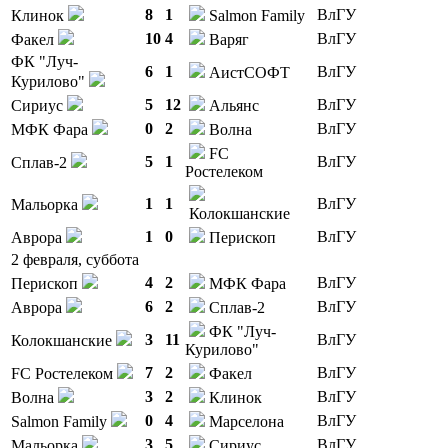
8
1
ВлГУ
Клинок
Salmon Family
10
4
ВлГУ
Факел
Варяг
ФК "Луч-
6
1
ВлГУ
АистСОФТ
Курилово"
5
12
ВлГУ
Сириус
Альянс
0
2
ВлГУ
МФК Фара
Волна
FC
5
1
ВлГУ
Сплав-2
Ростелеком
1
1
ВлГУ
Мальорка
Колокшанские
1
0
ВлГУ
Аврора
Перископ
2 февраля, суббота
4
2
ВлГУ
Перископ
МФК Фара
6
2
ВлГУ
Аврора
Сплав-2
ФК "Луч-
3
11
ВлГУ
Колокшанские
Курилово"
7
2
ВлГУ
FC Ростелеком
Факел
3
2
ВлГУ
Волна
Клинок
0
4
ВлГУ
Salmon Family
Марселона
3
5
ВлГУ
Мальорка
Сириус