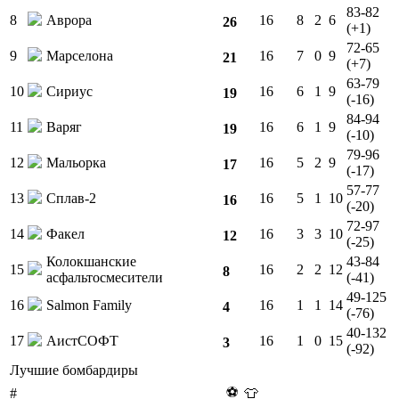
83-82
8
Аврора
16
8
2
6
26
(+1)
72-65
9
Марселона
16
7
0
9
21
(+7)
63-79
10
Сириус
16
6
1
9
19
(-16)
84-94
11
Варяг
16
6
1
9
19
(-10)
79-96
12
Мальорка
16
5
2
9
17
(-17)
57-77
13
Сплав-2
16
5
1
10
16
(-20)
72-97
14
Факел
16
3
3
10
12
(-25)
Колокшанские
43-84
15
16
2
2
12
8
асфальтосмесители
(-41)
49-125
16
Salmon Family
16
1
1
14
4
(-76)
40-132
17
АистСОФТ
16
1
0
15
3
(-92)
Лучшие бомбардиры
⚽
#
👕