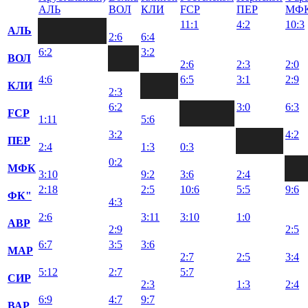
АЛЬ
ВОЛ
КЛИ
FCР
ПЕР
МФ
11:1
4:2
10:3
АЛЬ
2:6
6:4
6:2
3:2
ВОЛ
2:6
2:3
2:0
4:6
6:5
3:1
2:9
КЛИ
2:3
6:2
3:0
6:3
FCР
1:11
5:6
3:2
4:2
ПЕР
2:4
1:3
0:3
0:2
МФК
3:10
9:2
3:6
2:4
2:18
2:5
10:6
5:5
9:6
ФК"
4:3
2:6
3:11
3:10
1:0
АВР
2:9
2:5
6:7
3:5
3:6
МАР
2:7
2:5
3:4
5:12
2:7
5:7
СИР
2:3
1:3
2:4
6:9
4:7
9:7
ВАР