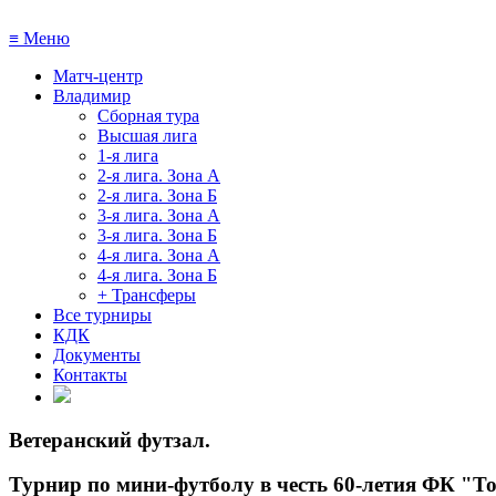
≡
Меню
Матч-центр
Владимир
Сборная тура
Высшая лига
1-я лига
2-я лига. Зона А
2-я лига. Зона Б
3-я лига. Зона А
3-я лига. Зона Б
4-я лига. Зона А
4-я лига. Зона Б
+ Трансферы
Все турниры
КДК
Документы
Контакты
Ветеранский футзал
.
Турнир по мини-футболу в честь 60-летия ФК "