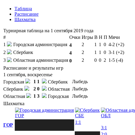
Таблица
Расписание
Шахматка
Турнирная таблица на 1 сентября 2019 года
#
Очки
Игры
В
Н
П
Мячи
1
Городская администрация
2
1
1
0
4-2 (+2)
4
2
Сбербанк
2
1
1
0
3-1 (+2)
4
3
Областная администрация
2
0
0
2
1-5 (-4)
0
Расписание и результаты игр
1 сентября, воскресенье
1
1
Лыбедь
Городская
Сбербанк
2
0
Лыбедь
Сбербанк
Областная
1
3
Лыбедь
Областная
Городская
Шахматка
ГОР
СБЕ
ОБЛ
1:1
ГОР
3:1
2:0