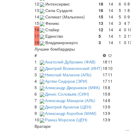
12
Интехсервис
18
14
6
0
8
13
Сила Суздаля
16
14
5
1
8
14
Силикат (Малыгино)
15
14
5
0
9
15
Феникс
13
14
3
4
7
16
Стайер
12
14
4
0
1
17
Единство
5
14
1
2
1
18
Владимирэнерго
3
14
1
0
1
Лучшие бомбардиры
#
⚽
👕
1
Анатолий Дубровин (ФАВ)
18
11
2
Дмитрий Вознесенский (ИНТ)
18
10
3
Николай Малахов (АЛЬ)
17
11
4
Артём Сидоров (ЭРИ)
17
11
5
Александр Дворников (МФК)
15
8
6
Денис Соловьёв (СИН)
15
8
7
Александр Макаров (АЛЬ)
14
8
8
Дмитрий Архипов (ЦЕН)
13
9
9
Александр Коробов (МАМ)
13
9
10
Рамаз Морозов (ЦЕН)
13
9
Вратари