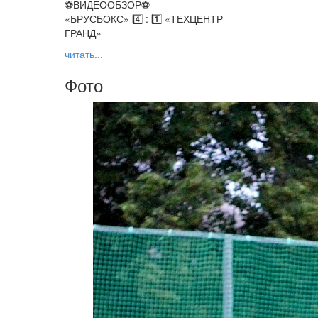
⚽️ВИДЕООБЗОР⚽️
«БРУСБОКС» 4️⃣ : 1️⃣ «ТЕХЦЕНТР
ГРАНД»
читать...
Фото