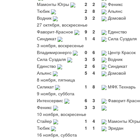
Мамонты Югры
2
2
Феникс
Тюбик
2
8
Альянс
Водник
3
2
Домовой
27 октября, воскресенье
Фаворит-Красное
9
2
Единство
Синдикат
1
4
Сила Суздаля
3 ноября, воскресенье
Владимирэнерго
0
6
Центр Красок
Сила Суздаля
3
5
Водник
Единство
2
6
Синдикат
Альянс
5
4
Домовой
8 ноября, пятница
Силикат
1
8
МФК Технарь
9 ноября, суббота
Интехсервис
6
3
Фаворит-Красн
Феникс
3
3
10 ноября, воскресенье
Стайер
1
4
Мамонты Югры
Тюбик
1
1
Эридан
16 ноября, суббота