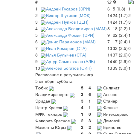
#
👕
⚽
1
Андрей Гусаров (ЭРИ)
6
5 (0.8)
1
2
Виктор Шутиков (МФК)
14
24 (1.7)
2
3
Андрей Пупков (ЦЕН)
14
24 (1.7)
3
4
Александр Владимиров (МАМ)
8
18 (2.2)
1
5
Александр Фомин (ЭРИ)
9
22 (2.4)
1
6
Денис Парамонов (МАМ)
7
17 (2.4)
1
7
Иван Комаров (СТА)
13
32 (2.5)
0
8
Илья Булычев (СТА)
14
37 (2.6)
0
9
Артур Самохвалов (АЛЬ)
14
40 (2.9)
0
10
Алексей Богатов (СИН)
13
39 (3.0)
1
Расписание и результаты игр
5 октября, суббота
Тюбик
5
4
Силикат
Владимирэнерго
3
6
Альянс
Эридан
3
1
Стайер
Центр Красок
4
1
Феникс
МФК Технарь
1
0
Интехсервис
Фаворит-Красное
2
3
Домовой
Мамонты Югры
2
2
Единство
9
2
Сила Суздаля