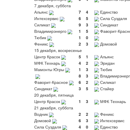
7 декабря, суббота
Альянс
7
4
Единство
Интехсервис
6
5
Сила Суздаля
Силикат
9
3
Синдикат
Владимирэнерго
1
5
Фаворит-Красн
Тюбик
1
0
Феникс
2
3
Домовой
15 декабря, воскресенье
Центр Красок
5
1
Альянс
МФК Технарь
4
2
Эридан
Мамонты Югры
1
3
Тюбик
8
3
Владимирэнерг
Фаворит-Красное
6
2
Силикат
Синдикат
3
5
Стайер
20 декабря, пятница
Центр Красок
1
3
МФК Технарь
21 декабря, суббота
Водник
2
2
Феникс
Домовой
6
3
Интехсервис
Сила Суздаля
4
0
Единство