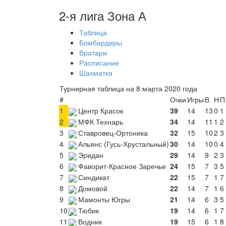
2-я лига Зона А
Таблица
Бомбардиры
Вратари
Расписание
Шахматка
Турнирная таблица на 8 марта 2020 года
#
Очки
Игры
В
Н
П
1
Центр Красок
39
14
13
0
1
2
МФК Технарь
34
14
11
1
2
3
Ставровец-Ортоника
32
15
10
2
3
4
Альянс (Гусь-Хрустальный)
30
14
10
0
4
5
Эридан
29
14
9
2
3
6
Фаворит-Красное Заречье
24
15
7
3
5
7
Синдикат
22
15
7
1
7
8
Домовой
22
14
7
1
6
9
Мамонты Югры
21
14
6
3
5
10
Тюбик
19
14
6
1
7
11
Водник
19
15
6
1
8