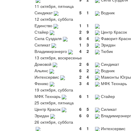
11 октября, пятница
Синдикат
5
1
Водник
12 октября, суббота
Единство
1
1
Стайер
2
9
Центр Красок
Сила Суздаля
6
4
Фаворит-Красн
Силикат
1
3
Эридан
Владимирэнерго
4
2
Тюбик
13 октября, воскресенье
Домовой
2
6
Синдикат
Альянс
6
2
Водник
Интехсервис
2
4
Мамонты Югры
Феникс
3
4
МФК Технарь
19 октября, суббота
МФК Технарь
6
1
Стайер
25 октября, пятница
Центр Красок
6
5
Силикат
Эридан
6
0
Владимирэнерг
26 октября, суббота
4
1
Интехсервис