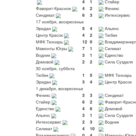
4
1
Стайер
Фаворит-Красное
4
2
Феникс
Синдикат
6
3
Интехсервис
17 ноября, воскресенье
Эридан
5
4
Альянс
Центр Красок
4
2
Тюбик
МФК Технарь
12
0
Владимирэнерг
Мамонты Югры
7
1
Силикат
Водник
3
1
Единство
Домовой
2
2
Сила Суздаля
30 ноября, суббота
Тюбик
1
5
МФК Технарь
Эридан
3
4
Центр Красок
1 декабря, воскресенье
Феникс
3
3
Синдикат
Стайер
6
2
Фаворит-Красн
Единство
4
6
Домовой
Альянс
3
1
Сила Суздаля
Интехсервис
2
3
Водник
Силикат
4
10
Владимирэнерго
0
4
Мамонты Югры